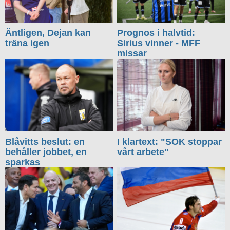
Äntligen, Dejan kan
Prognos i halvtid:
träna igen
Sirius vinner - MFF
missar
Blåvitts beslut: en
I klartext: "SOK stoppar
behåller jobbet, en
vårt arbete"
sparkas