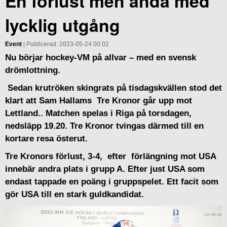
En förlust men ändå med
lycklig utgång
Event
| Publicerad: 2023-05-24 00:02
Nu börjar hockey-VM på allvar – med en svensk
drömlottning.
Sedan krutröken skingrats på tisdagskvällen stod det
klart att Sam Hallams Tre Kronor går upp mot
Lettland.. Matchen spelas i Riga på torsdagen,
nedsläpp 19.20. Tre Kronor tvingas därmed till en
kortare resa österut.
Tre Kronors förlust, 3-4, efter förlängning mot USA
innebär andra plats i grupp A. Efter just USA som
endast tappade en poäng i gruppspelet. Ett facit som
gör USA till en stark guldkandidat.