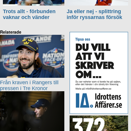
Trots allt - förbunden
Ja eller nej - splittring
vaknar och vänder
inför ryssarnas försök
Relaterade
Från kraven i Rangers till
pressen i Tre Kronor