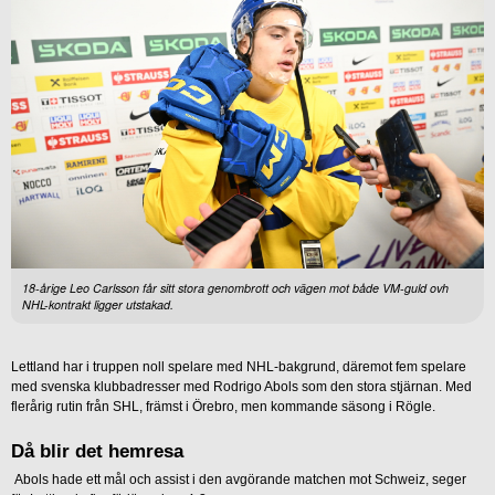
18-årige Leo Carlsson får sitt stora genombrott och vägen mot både VM-guld ovh
NHL-kontrakt ligger utstakad.
Lettland har i truppen noll spelare med NHL-bakgrund, däremot fem spelare
med svenska klubbadresser med Rodrigo Abols som den stora stjärnan. Med
flerårig rutin från SHL, främst i Örebro, men kommande säsong i Rögle.
Då blir det hemresa
Abols hade ett mål och assist i den avgörande matchen mot Schweiz, seger