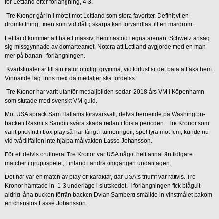
för Lettland efter förlängning, 4-3.
Tre Kronor går in i mötet mot Lettland som stora favoriter. Definitivt en
drömlottning, men som vid dålig skärpa kan förvandlas till en mardröm.
Lettland kommer att ha ett massivt hemmastöd i egna arenan. Schweiz ansåg
sig missgynnade av domarteamet. Notera att Lettland avgjorde med en man
mer på banan i förlängningen.
Kvartsfinaler är till sin natur otroligt grymma, vid förlust är det bara att åka hem.
Vinnande lag finns med då medaljer ska fördelas.
Tre Kronor har varit utanför medaljbilden sedan 2018 års VM i Köpenhamn
som slutade med svenskt VM-guld.
Mot USA sprack Sam Hallams försvarsvall, delvis beroende på Washington-
backen Rasmus Sandin svåra skada redan i första perioden. Tre Kronor som
varit prickfritt i box play så här långt i turneringen, spel fyra mot fem, kunde nu
vid två tillfällen inte hjälpa målvakten Lasse Johansson.
För ett delvis orutinerat Tre Kronor var USA något helt annat än tidigare
matcher i gruppspelet, Finland i andra omgången undantagen.
Det här var en match av play off karaktär, där USA:s triumf var rättvis. Tre
Kronor hämtade in 1-3 underläge i slutskedet. I förlängningen fick blågult
aldrig låna pucken förrän backen Dylan Samberg smällde in vinstmålet bakom
en chanslös Lasse Johansson.