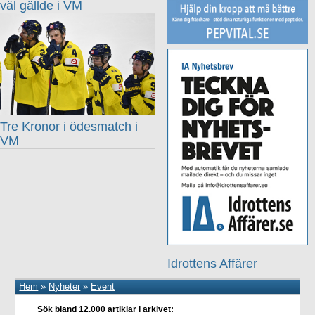
väl gällde i VM
Tre Kronor i ödesmatch i
VM
Idrottens Affärer
Hem
»
Nyheter
»
Event
Sök bland 12.000 artiklar i arkivet: