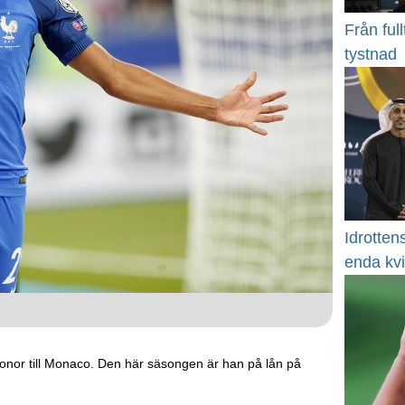
Från full
tystnad
Idrotten
enda kv
onor till Monaco. Den här säsongen är han på lån på