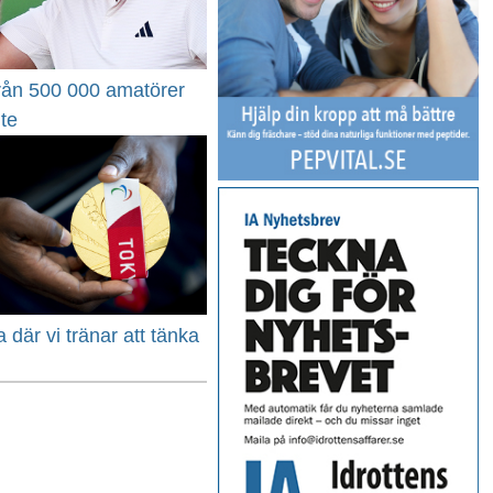
från 500 000 amatörer
nte
 där vi tränar att tänka