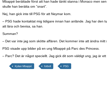
Mbappé berättade först att han hade tänkt stanna i Monaco men sen
skulle han berätta om ”snart”.
Nej, han gick inte till PSG för att Neymar kom.
– PSG hade kontaktat mig tidigare innan han anlände. Jag har den t
att lära och bevisa, sa han.
Summan?
– Det var inte jag som skötte affären. Det kommer inte att ändra mitt sä
PSG visade upp bilder på en ung Mbappé på Parc des Princess.
– Parc? Det är något speciellt. Jag gick dit som väldigt ung, jag är ett
Kylian Mbappé
fotboll
PSG