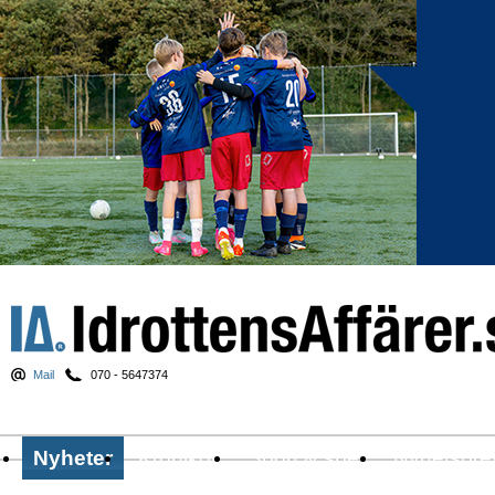
Mail
070 - 5647374
Nyheter
Krönikor
Sport & spel
Nyhetsbre