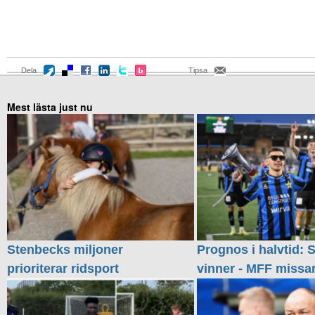
Dela
Tipsa
Mest lästa just nu
Stenbecks miljoner
Prognos i halvtid: S
prioriterar ridsport
vinner - MFF missa