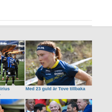
irius
Med 23 guld är Tove tillbaka
r