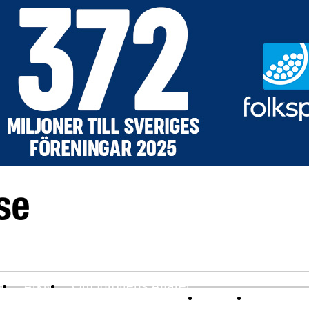
v
Arkiv
Om Idrottens Affärer
Affärer
I spåren av 