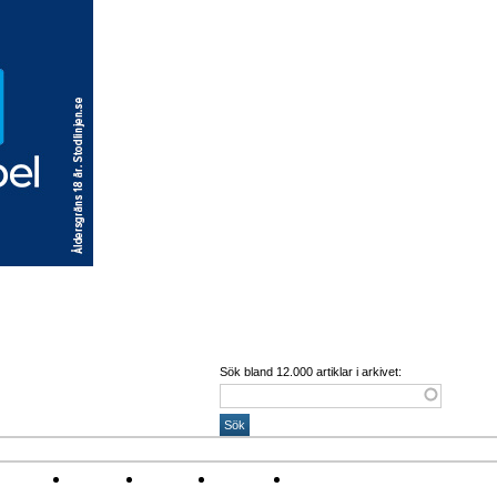
Sök bland 12.000 artiklar i arkivet:
Corona
Arena
Event
Namn
Sponsring