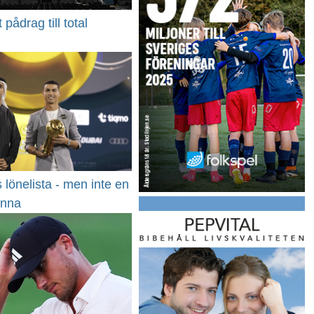
t pådrag till total
s lönelista - men inte en
inna