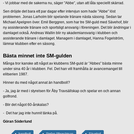
-
Vi jobbar med de sakerna nu, säger ”Abbe”, utan att låta speciellt skärrad.
Sen dröjde det bara ett par dagar efter intervjun som hade ”Abbe” löst
problemen. Jonas Larholm blir spelande tränare nästa säsong. Sedan tar
Michael Apelgren över. Emil Berggren, som har tre SM-guld med Sävehof, blir
ny assisterande tränare och sportsligt ansvarig i föreningen. Det blir ändringar i
damlaget också. Andreas Wallin blir ny akademiansvarig i klubben och
assisterande tränare i damlaget. Managern i damlaget, Hanna Fogelström,
lämnar klubben efter en säsong.
Bästa minnet inte SM-gulden
Många tror kanske att något av klubbens SM-guld är ”Abbes” bästa minne
under sina 40 år i klubben. Fel. Det han vill framhålla är avancemanget till
elitserien 1987.
Hinner du med något annat än handboll?
-
Ja, jag är med i styrelsen för Åby Travsällskap och spelar en och annan
golfrond.
-
Blir det något 60-årskalas?
-
Det har jag inte hunnit tänka på.
Göran Söderlund
handboll
Stefan Albrechtson
Sävehof