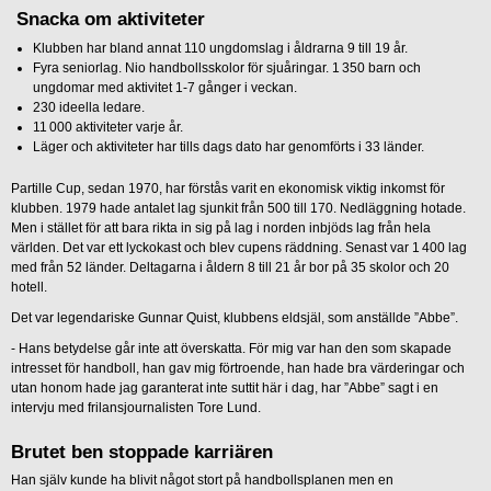
Snacka om aktiviteter
Klubben har bland annat 110 ungdomslag i åldrarna 9 till 19 år.
Fyra seniorlag. Nio handbollsskolor för sjuåringar. 1 350 barn och
ungdomar med aktivitet 1-7 gånger i veckan.
230 ideella ledare.
11 000 aktiviteter varje år.
Läger och aktiviteter har tills dags dato har genomförts i 33 länder.
Partille Cup, sedan 1970, har förstås varit en ekonomisk viktig inkomst för
klubben. 1979 hade antalet lag sjunkit från 500 till 170. Nedläggning hotade.
Men i stället för att bara rikta in sig på lag i norden inbjöds lag från hela
världen. Det var ett lyckokast och blev cupens räddning. Senast var 1 400 lag
med från 52 länder. Deltagarna i åldern 8 till 21 år bor på 35 skolor och 20
hotell.
Det var legendariske Gunnar Quist, klubbens eldsjäl, som anställde ”Abbe”.
-
Hans betydelse går inte att överskatta. För mig var han den som skapade
intresset för handboll, han gav mig förtroende, han hade bra värderingar och
utan honom hade jag garanterat inte suttit här i dag, har ”Abbe” sagt i en
intervju med frilansjournalisten Tore Lund.
Brutet ben stoppade karriären
Han själv kunde ha blivit något stort på handbollsplanen men en