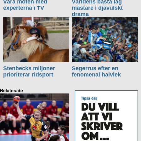
Våra möten med
Världens bästa lag
experterna i TV
mästare i djävulskt
drama
Stenbecks miljoner
Segerrus efter en
prioriterar ridsport
fenomenal halvlek
Relaterade