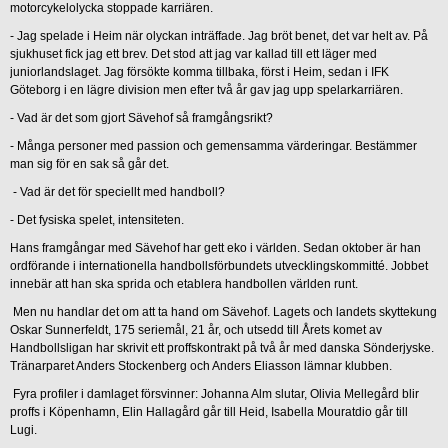
motorcykelolycka stoppade karriären.
-
Jag spelade i Heim när olyckan inträffade. Jag bröt benet, det var helt av. På
sjukhuset fick jag ett brev. Det stod att jag var kallad till ett läger med
juniorlandslaget. Jag försökte komma tillbaka, först i Heim, sedan i IFK
Göteborg i en lägre division men efter två år gav jag upp spelarkarriären.
-
Vad är det som gjort Sävehof så framgångsrikt?
-
Många personer med passion och gemensamma värderingar. Bestämmer
man sig för en sak så går det.
-
Vad är det för speciellt med handboll?
-
Det fysiska spelet, intensiteten.
Hans framgångar med Sävehof har gett eko i världen. Sedan oktober är han
ordförande i internationella handbollsförbundets utvecklingskommitté. Jobbet
innebär att han ska sprida och etablera handbollen världen runt.
Men nu handlar det om att ta hand om Sävehof. Lagets och landets skyttekung
Oskar Sunnerfeldt, 175 seriemål, 21 år, och utsedd till Årets komet av
Handbollsligan har skrivit ett proffskontrakt på två år med danska Sönderjyske.
Tränarparet Anders Stockenberg och Anders Eliasson lämnar klubben.
Fyra profiler i damlaget försvinner: Johanna Alm slutar, Olivia Mellegård blir
proffs i Köpenhamn, Elin Hallagård går till Heid, Isabella Mouratdio går till
Lugi.