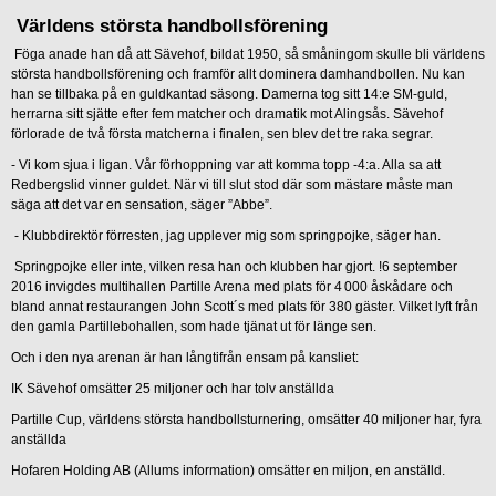
Världens största handbollsförening
Föga anade han då att Sävehof, bildat 1950, så småningom skulle bli världens
största handbollsförening och framför allt dominera damhandbollen. Nu kan
han se tillbaka på en guldkantad säsong. Damerna tog sitt 14:e SM-guld,
herrarna sitt sjätte efter fem matcher och dramatik mot Alingsås. Sävehof
förlorade de två första matcherna i finalen, sen blev det tre raka segrar.
-
Vi kom sjua i ligan. Vår förhoppning var att komma topp -4:a. Alla sa att
Redbergslid vinner guldet. När vi till slut stod där som mästare måste man
säga att det var en sensation, säger ”Abbe”.
-
Klubbdirektör förresten, jag upplever mig som springpojke, säger han.
Springpojke eller inte, vilken resa han och klubben har gjort. !6 september
2016 invigdes multihallen Partille Arena med plats för 4 000 åskådare och
bland annat restaurangen John Scott´s med plats för 380 gäster. Vilket lyft från
den gamla Partillebohallen, som hade tjänat ut för länge sen.
Och i den nya arenan är han långtifrån ensam på kansliet:
IK Sävehof omsätter 25 miljoner och har tolv anställda
Partille Cup, världens största handbollsturnering, omsätter 40 miljoner har, fyra
anställda
Hofaren Holding AB (Allums information) omsätter en miljon, en anställd.