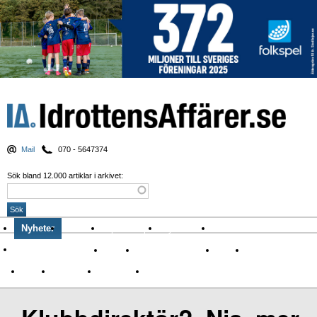
Mail
070 - 5647374
Sök bland 12.000 artiklar i arkivet:
Nyheter
Krönikor
Sport & spel
Nyhetsbrev
Arkiv
Om Idrottens Affärer
Affärer
I spåren av Corona
Arena
Event
Namn
Sponsring
TV-nyheter
Idrott & Turism