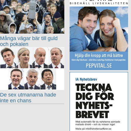
Många vägar bär till guld
och pokalen
De sex utmanarna hade
inte en chans