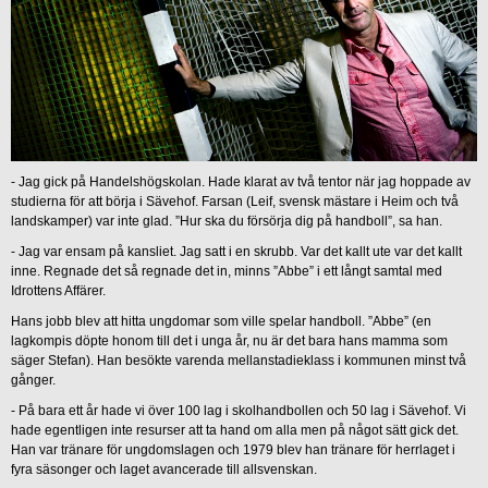
- Jag gick på Handelshögskolan. Hade klarat av två tentor när jag hoppade av
studierna för att börja i Sävehof. Farsan (Leif, svensk mästare i Heim och två
landskamper) var inte glad. ”Hur ska du försörja dig på handboll”, sa han.
- Jag var ensam på kansliet. Jag satt i en skrubb. Var det kallt ute var det kallt
inne. Regnade det så regnade det in, minns ”Abbe” i ett långt samtal med
Idrottens Affärer.
Hans jobb blev att hitta ungdomar som ville spelar handboll. ”Abbe” (en
lagkompis döpte honom till det i unga år, nu är det bara hans mamma som
säger Stefan). Han besökte varenda mellanstadieklass i kommunen minst två
gånger.
-
På bara ett år hade vi över 100 lag i skolhandbollen och 50 lag i Sävehof. Vi
hade egentligen inte resurser att ta hand om alla men på något sätt gick det.
Han var tränare för ungdomslagen och 1979 blev han tränare för herrlaget i
fyra säsonger och laget avancerade till allsvenskan.