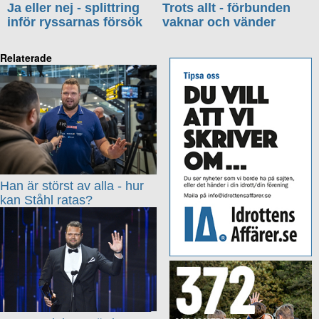
Ja eller nej - splittring
Trots allt - förbunden
inför ryssarnas försök
vaknar och vänder
Relaterade
Han är störst av alla - hur
kan Ståhl ratas?