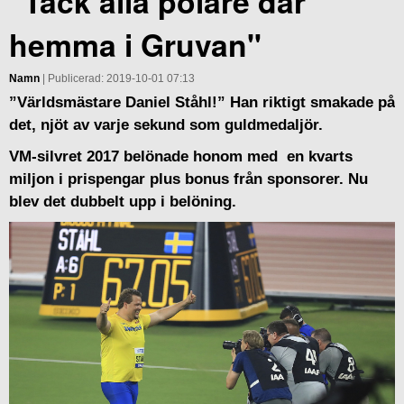
"Tack alla polare där
hemma i Gruvan"
Namn
| Publicerad: 2019-10-01 07:13
”Världsmästare Daniel Ståhl!” Han riktigt smakade på
det, njöt av varje sekund som guldmedaljör.
VM-silvret 2017 belönade honom med en kvarts
miljon i prispengar plus bonus från sponsorer. Nu
blev det dubbelt upp i belöning.