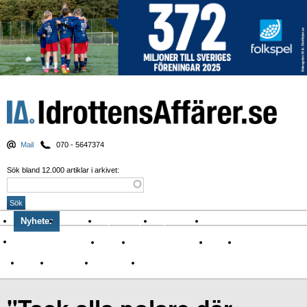
Mail
070 - 5647374
Sök bland 12.000 artiklar i arkivet:
Nyheter
Krönikor
Sport & spel
Nyhetsbrev
Arkiv
Om Idrottens Affärer
Affärer
I spåren av Corona
Arena
Event
Namn
Sponsring
TV-nyheter
Idrott & Turism