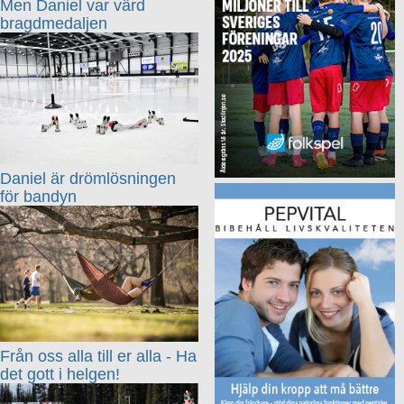
Men Daniel var värd
bragdmedaljen
Daniel är drömlösningen
för bandyn
Från oss alla till er alla - Ha
det gott i helgen!