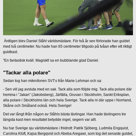
Äntligen blev Daniel Ståhl världsmästare. För två år sen förlorade han guldet
med två centimeter. Nu hade han 65 centimeter tillgodo på tvåan efter ett riktigt
guldkast.
”En fantastisk kväll. Magiskt! sa en bubblande glad Daniel.
"Tackar alla polare"
Sedan tog han mikrofonen SVT:s från Marie Lehman och sa:
-
Sen vill jag avsluta med en sak. Tack alla som följde mig. Tack alla polare där
hemma i ”Jakan” (Jakobsberg), Järfälla, Gruvan i Stockholm, Sankt Eriksplan,
alla polare i Stockholms län och hela Sverige. Tack alla ni där uppe i Norrland,
Skåne och Småland också. Hela Sverige!
Det var långt ifrån någon av Ståhls bästa tävlingar. Han hade tävlingens tre
längsta kast men resultatet betydde inget, segern var allt.
Nu har Sverige sju världsmästare i friidrott: Patrik Sjöberg, Ludmila Engquist,
Carolina Klüft, Kajsa Bergqvist och Abeba Aregawi, som tog det senaste guldet,