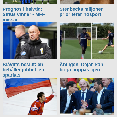
Prognos i halvtid:
Stenbecks miljoner
Sirius vinner - MFF
prioriterar ridsport
missar
Blåvitts beslut: en
Äntligen, Dejan kan
behåller jobbet, en
börja hoppas igen
sparkas