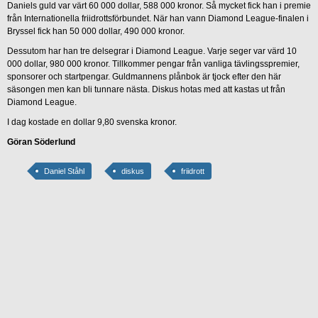
Daniels guld var värt 60 000 dollar, 588 000 kronor. Så mycket fick han i premie
från Internationella friidrottsförbundet. När han vann Diamond League-finalen i
Bryssel fick han 50 000 dollar, 490 000 kronor.
Dessutom har han tre delsegrar i Diamond League. Varje seger var värd 10
000 dollar, 980 000 kronor. Tillkommer pengar från vanliga tävlingsspremier,
sponsorer och startpengar. Guldmannens plånbok är tjock efter den här
säsongen men kan bli tunnare nästa. Diskus hotas med att kastas ut från
Diamond League.
I dag kostade en dollar 9,80 svenska kronor.
Göran Söderlund
Daniel Ståhl
diskus
friidrott