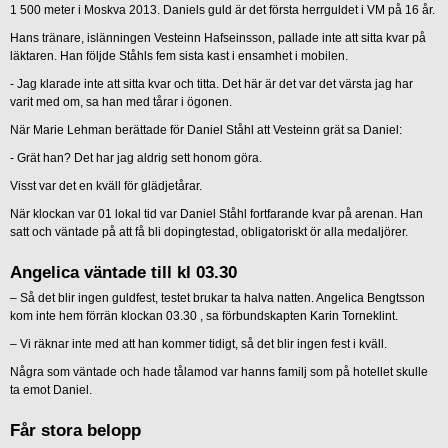
1 500 meter i Moskva 2013. Daniels guld är det första herrguldet i VM på 16 år.
Hans tränare, islänningen Vesteinn Hafseinsson, pallade inte att sitta kvar på
läktaren. Han följde Ståhls fem sista kast i ensamhet i mobilen.
-
Jag klarade inte att sitta kvar och titta. Det här är det var det värsta jag har
varit med om, sa han med tårar i ögonen.
När Marie Lehman berättade för Daniel Ståhl att Vesteinn grät sa Daniel:
-
Grät han? Det har jag aldrig sett honom göra.
Visst var det en kväll för glädjetårar.
När klockan var 01 lokal tid var Daniel Ståhl fortfarande kvar på arenan. Han
satt och väntade på att få bli dopingtestad, obligatoriskt ör alla medaljörer.
Angelica väntade till kl 03.30
– Så det blir ingen guldfest, testet brukar ta halva natten. Angelica Bengtsson
kom inte hem förrän klockan 03.30 , sa förbundskapten Karin Torneklint.
– Vi räknar inte med att han kommer tidigt, så det blir ingen fest i kväll.
Några som väntade och hade tålamod var hanns familj som på hotellet skulle
ta emot Daniel.
Får stora belopp