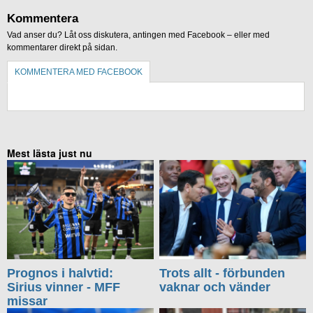
Kommentera
Vad anser du? Låt oss diskutera, antingen med Facebook – eller med
kommentarer direkt på sidan.
KOMMENTERA MED FACEBOOK
KOMMENTERA UTAN FACEBOOK
Mest lästa just nu
Prognos i halvtid:
Trots allt - förbunden
Sirius vinner - MFF
vaknar och vänder
missar