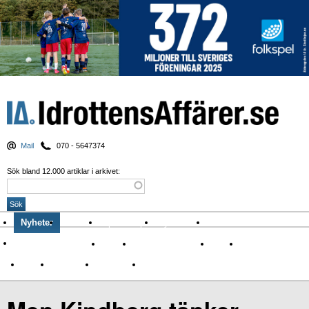
Mail
070 - 5647374
Sök bland 12.000 artiklar i arkivet:
Nyheter
Krönikor
Sport & spel
Nyhetsbrev
Arkiv
Om Idrottens Affärer
Affärer
I spåren av Corona
Arena
Event
Namn
Sponsring
TV-nyheter
Idrott & Turism