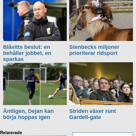
Blåvitts beslut: en
Stenbecks miljoner
behåller jobbet, en
prioriterar ridsport
sparkas
Äntligen, Dejan kan
Striden växer runt
börja hoppas igen
Gardell-gate
Relaterade