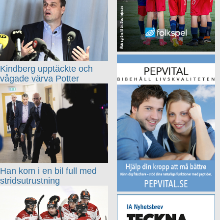
Kindberg upptäckte och
vågade värva Potter
Han kom i en bil full med
stridsutrustning