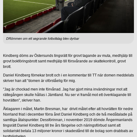
DRömmen om ett segrande fotbollslag blev dyrbar
Kindberg döms av Östersunds tingsrätt för grovt tagande av muta, medhjälp till
grovt bokföringsbrott samt medhjälp till försvårande av skattekontroll, grovt
brott.
Daniel Kindberg förnekar brott och i en kommentar till TT när domen meddelats
skriver han att "domen är oförståelig för mig.
"Jag är chockad men inte förvånad. Jag har gjort mina invändningar mot att
rättegången skulle hållas i Jämtland. Nu ser vi framåt mot ett överklagande till
hovrätten", skriver han.
Åklagaren i målet, Martin Bresman, har drivit målet efter att hovrätten för nedre
Norrland friat i december förra året Daniel Kindberg och de två medåtalade på
samtliga åtalspunkter. Dessförinnan, i november 2019 dömde Ångermanlands
tingsrätt Daniel Kindberg till tre års fängelse och näringsförbud samt att
solidariskt betala 13 miljoner kronor i skadestånd till de bolag som drabbats av
brottsligheten.