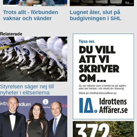
Trots allt - förbunden
Lugnet åter, slut på
vaknar och vänder
budgivningen i SHL
Relaterade
Styrelsen säger nej till
nyheter i elitserierna