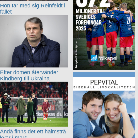
Hon tar med sig Reinfeldt i
fallet
Efter domen återvänder
Kindberg till Ukraina
Ändå finns det ett halmstrå
kvar i mars