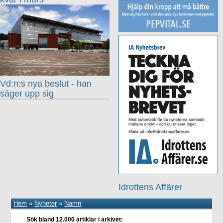
Vd:n:s nya beslut - han
säger upp sig
Idrottens Affärer
Hem
»
Nyheter
»
Namn
Sök bland 12.000 artiklar i arkivet: