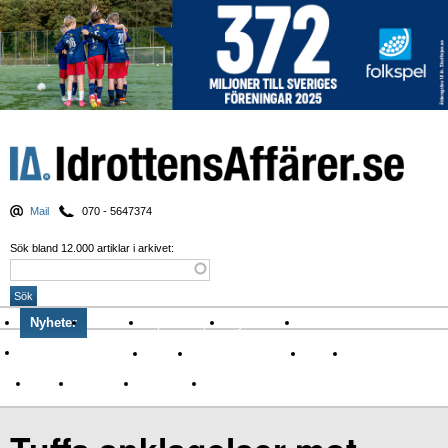
Mail
070 - 5647374
Sök bland 12.000 artiklar i arkivet:
Nyheter
Krönikor
Sport & spel
Nyhetsbrev
Arkiv
Om Idrottens Affärer
Affärer
I spåren av Corona
Arena
Event
Namn
Sponsring
TV-nyheter
Idrott & Turism