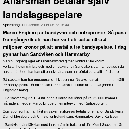
Affärsman betalar själv
landslagsspelare
Sponsring
| Publicerad: 2009-08-28 18:44
Marco Engberg är bandyvän och entreprenör. Så pass
framgångsrik att han har valt att satsa nära 4
miljoner kronor på att anställa tre bandyspelare. I dag
gynnar han Sandviken och Hammarby.
Marco Engberg äger ett säkerhetsföretag med kontor i Stockholm.
Verksamheten går bra och med en bakgrund i Sandviken, där han bott och där
hustrun är född, har han ett bandyhjärta som har börjat bulta allt ihärdigare.
Så pass att han har engagerat sig i klubbarna. Nu avslöjas att han har anställt
tre bandyspelare för att de ska kunna satsa fullt utan att behöva jobba i
Engbergs bolag.
- Det kostar mig 3,5 till 4 miljoner. Killarna har löner på 25-35 000 kronor i
månaden, medger Marco Engberg i en intervju med Radiosporten.
Som sponsor har han låtit sitt säkerhetsföretag betala lönerna för Sandvikens
Daniel Mossberg och Christoffer Edlund samt Hammarbys David Karlsson.
- Sandviken är självklart med tanke på min bakgrund där. Men i Stockholm är