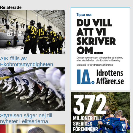
Relaterade
AIK fälls av
Ekobrottsmyndigheten
Styrelsen säger nej till
nyheter i elitserierna