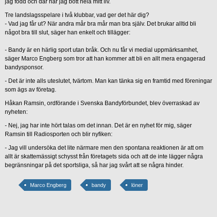
jag född och där har jag bott hela mitt liv.
Tre landslagsspelare i två klubbar, vad ger det här dig?
- Vad jag får ut? När andra mår bra mår man bra själv. Det brukar alltid bli
något bra till slut, säger han enkelt och tillägger:
- Bandy är en härlig sport utan bråk. Och nu får vi medial uppmärksamhet,
säger Marco Engberg som tror att han kommer att bli en allt mera engagerad
bandysponsor.
- Det är inte alls uteslutet, tvärtom. Man kan tänka sig en framtid med föreningar
som ägs av företag.
Håkan Ramsin, ordförande i Svenska Bandyförbundet, blev överraskad av
nyheten:
- Nej, jag har inte hört talas om det innan. Det är en nyhet för mig, säger
Ramsin till Radiosporten och blir nyfiken:
- Jag vill undersöka det lite närmare men den spontana reaktionen är att om
allt är skattemässigt schysst från företagets sida och att de inte lägger några
begränsningar på det sportsliga, så har jag svårt att se några hinder.
Marco Engberg
bandy
löner