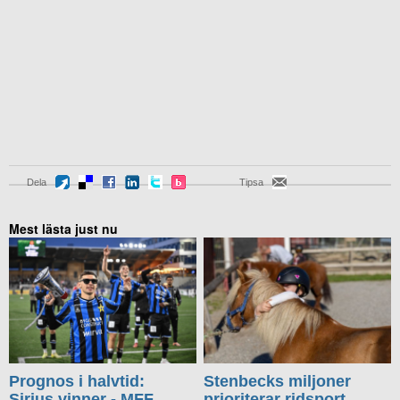
Dela
Tipsa
Mest lästa just nu
Prognos i halvtid:
Stenbecks miljoner
Sirius vinner - MFF
prioriterar ridsport