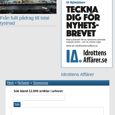
Från fullt pådrag till total
tystnad
Idrottens Affärer
Hem
»
Nyheter
»
Sponsring
Sök bland 12.000 artiklar i arkivet: