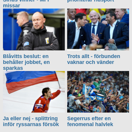
missar
Blåvitts beslut: en
Trots allt - förbunden
behåller jobbet, en
vaknar och vänder
sparkas
Ja eller nej - splittring
Segerrus efter en
inför ryssarnas försök
fenomenal halvlek