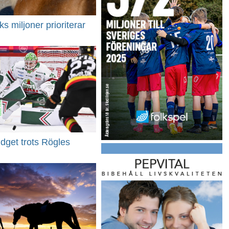
s miljoner prioriterar
dget trots Rögles