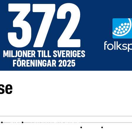
v
Arkiv
Om Idrottens Affärer
Affärer
I spåren av 