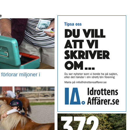
e
förlorar miljoner i