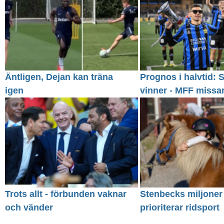
Äntligen, Dejan kan träna
Prognos i halvtid: S
igen
vinner - MFF missa
Trots allt - förbunden vaknar
Stenbecks miljoner
och vänder
prioriterar ridsport