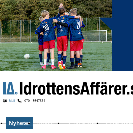
Mail
070 - 5647374
Nyheter
Krönikor
Sport & spel
Nyhetsbre