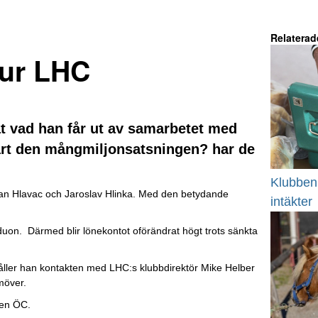
Relaterad
 ur LHC
t vad han får ut av samarbetet med
värt den mångmiljonsatsningen? har de
Klubben 
Jan Hlavac och Jaroslav Hlinka. Med den betydande
intäkter
nduon. Därmed blir lönekontot oförändrat högt trots sänkta
håller han kontakten med LHC:s klubbdirektör Mike Helber
möver.
gen ÖC.