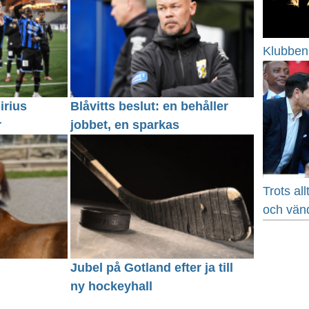
Klubben 
irius
Blåvitts beslut: en behåller
r
jobbet, en sparkas
Trots al
och vän
Jubel på Gotland efter ja till
ny hockeyhall