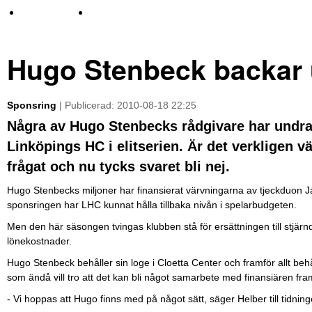
TV-nyheter
Idrott & Turism
Hugo Stenbeck backar
Sponsring
| Publicerad: 2010-08-18 22:25
Några av Hugo Stenbecks rådgivare har undra
Linköpings HC i elitserien. Är det verkligen 
frågat och nu tycks svaret bli nej.
Hugo Stenbecks miljoner har finansierat värvningarna av tjeckduon 
sponsringen har LHC kunnat hålla tillbaka nivån i spelarbudgeten.
Men den här säsongen tvingas klubben stå för ersättningen till stjär
lönekostnader.
Hugo Stenbeck behåller sin loge i Cloetta Center och framför allt be
som ändå vill tro att det kan bli något samarbete med finansiären fra
- Vi hoppas att Hugo finns med på något sätt, säger Helber till tidnin