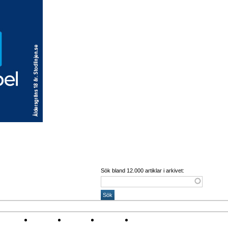
Sök bland 12.000 artiklar i arkivet:
Corona
Arena
Event
Namn
Sponsring