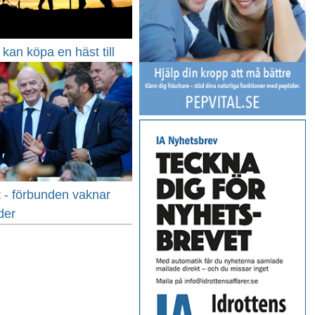
kan köpa en häst till
lt - förbunden vaknar
der