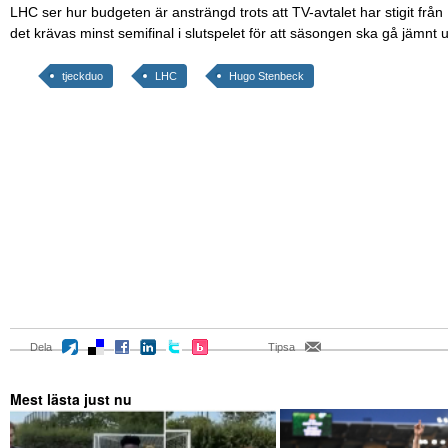
LHC ser hur budgeten är ansträngd trots att TV-avtalet har stigit från
det krävas minst semifinal i slutspelet för att säsongen ska gå jämnt 
tjeckduo
LHC
Hugo Stenbeck
Dela
Tipsa
Mest lästa just nu