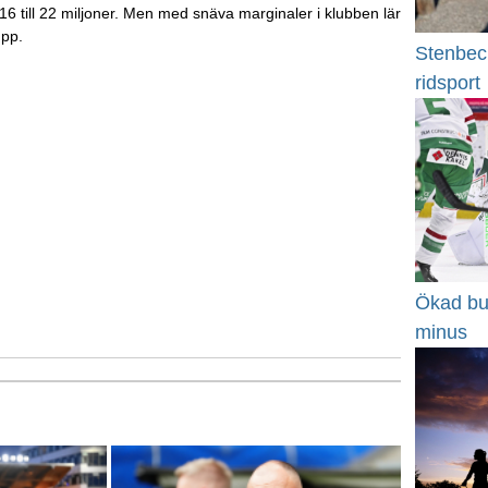
 16 till 22 miljoner. Men med snäva marginaler i klubben lär
upp.
Stenbeck
ridsport
Ökad bu
minus