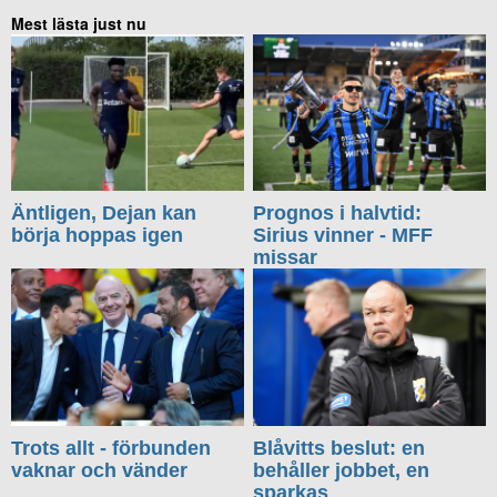
Mest lästa just nu
Äntligen, Dejan kan
Prognos i halvtid:
börja hoppas igen
Sirius vinner - MFF
missar
Trots allt - förbunden
Blåvitts beslut: en
vaknar och vänder
behåller jobbet, en
sparkas