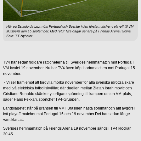
Här på Estadio da Luz möts Portugal och Sverige i den första matchen i playoff till VM-
slutspelet den 15 september. Med retur fyra dagar senare på Friends Arena i Solna.
Foto: TT Nyheter
TV4 har sedan tidigare rättigheterna till Sveriges hemmamatch mot Portugal i
VM-kvalet 19 november. Nu har TV4 även köpt bortamatchen mot Portugal 15
november.
- Vi ser fram emot att förgylla mörka november för alla svenska idrottsälskare
med två elektriska fotbollskvällar, där duellen mellan Zlatan Ibrahimovic och
Cristiano Ronaldo skänker ytterligare spänning till kampen om en VM-plats,
säger Hans Pekkari, sportchef TV4-Gruppen.
Landslagetet står på gränsen till VM i Brasilien nästa sommar och allt avgörs i
två playoff-matcher mot Portugal 15 och 19 november.Det har sedan länge
varit klart att
Sveriges hemmamatch på Friends Arena 19 november sänds i TV4 klockan
20.45.