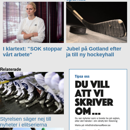
I klartext: "SOK stoppar
Jubel på Gotland efter
vårt arbete"
ja till ny hockeyhall
Relaterade
Styrelsen säger nej till
nyheter i elitserierna