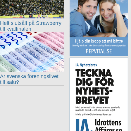
Helt slutsålt på Strawberry
till kvalfinalen
Är svenska föreningslivet
till salu?