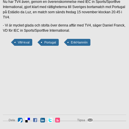
Nu har TV4 även, genom en överenskommelse med IEC in Sports/Sportfive
International, gjort klart med rättigheterna till Sveriges bortamatch mot Portugal
på Estádio da Luz, en match som sänds fredag 15 november klockan 20.45 i
TV4.
- Vi är mycket glada och stolta över denna affär med TV4, säger Daniel Franck,
VD för IEC in Sports/Sportfive International.
VM-kval
Portugal
ErikHamrén
Dela
Tipsa