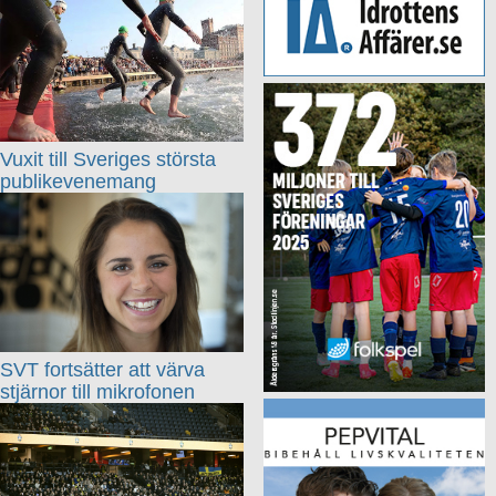
Vuxit till Sveriges största
publikevenemang
SVT fortsätter att värva
stjärnor till mikrofonen