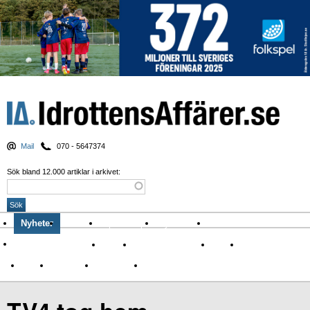
Mail
070 - 5647374
Sök bland 12.000 artiklar i arkivet:
Nyheter
Krönikor
Sport & spel
Nyhetsbrev
Arkiv
Om Idrottens Affärer
Affärer
I spåren av Corona
Arena
Event
Namn
Sponsring
TV-nyheter
Idrott & Turism