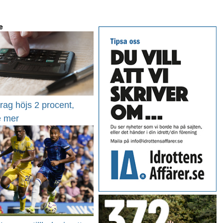
e
rag höjs 2 procent,
e mer