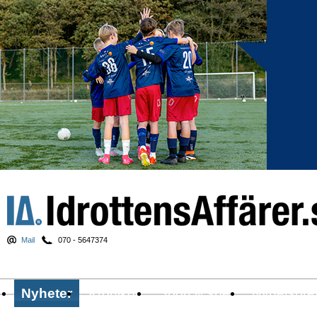
Mail
070 - 5647374
Nyheter
Krönikor
Sport & spel
Nyhetsbre