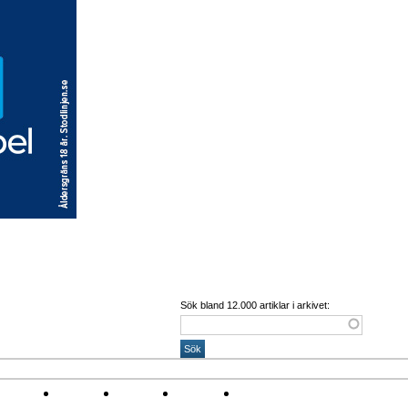
Sök bland 12.000 artiklar i arkivet:
Corona
Arena
Event
Namn
Sponsring