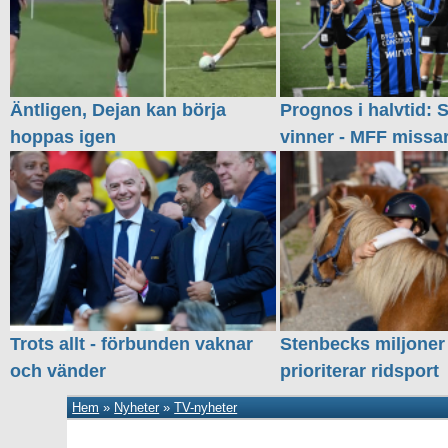
Äntligen, Dejan kan börja
Prognos i halvtid: S
hoppas igen
vinner - MFF missa
Trots allt - förbunden vaknar
Stenbecks miljoner
och vänder
prioriterar ridsport
Hem
»
Nyheter
»
TV-nyheter