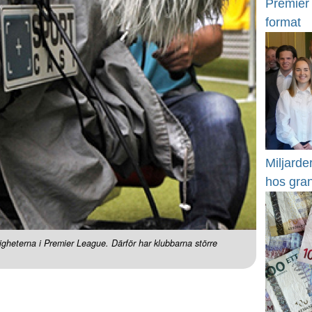
Premier 
format
Miljarde
hos gra
tigheterna i Premier League. Därför har klubbarna större