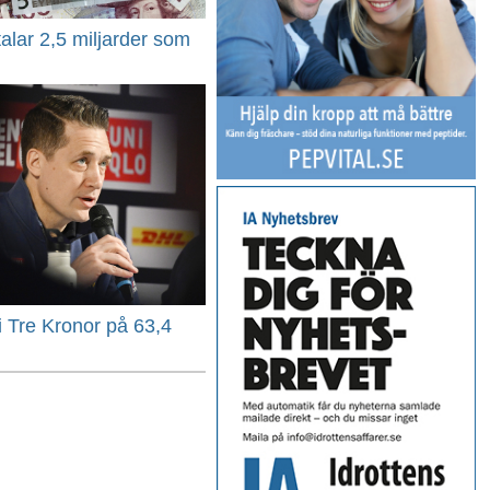
alar 2,5 miljarder som
 i Tre Kronor på 63,4