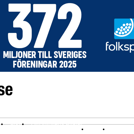
v
Arkiv
Om Idrottens Affärer
Affärer
I spåren av 