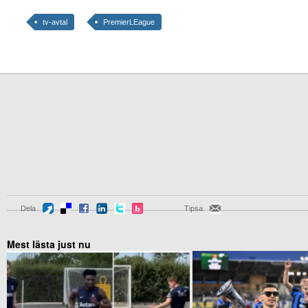
tv-avtal
PremierLEague
Dela
Tipsa
Mest lästa just nu