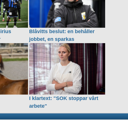
irius
Blåvitts beslut: en behåller
r
jobbet, en sparkas
I klartext: "SOK stoppar vårt
arbete"