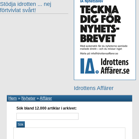
Stödja idrotten ... nej
förtvivlat svårt!
Idrottens Affärer
Hem
»
Nyheter
»
Affärer
Sök bland 12.000 artiklar i arkivet: