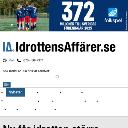
Mail
070 - 5647374
Sök bland 12.000 artiklar i arkivet:
Nyheter
Krönikor
Sport & spel
Nyhetsbrev
Arkiv
Om Idrottens Affärer
Affärer
I spåren av Corona
Arena
Event
Namn
Sponsring
TV-nyheter
Idrott & Turism