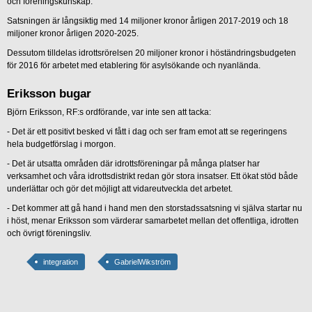
och föreningskunskap.
Satsningen är långsiktig med 14 miljoner kronor årligen 2017-2019 och 18
miljoner kronor årligen 2020-2025.
Dessutom tilldelas idrottsrörelsen 20 miljoner kronor i höständringsbudgeten
för 2016 för arbetet med etablering för asylsökande och nyanlända.
Eriksson bugar
Björn Eriksson, RF:s ordförande, var inte sen att tacka:
- Det är ett positivt besked vi fått i dag och ser fram emot att se regeringens
hela budgetförslag i morgon.
- Det är utsatta områden där idrottsföreningar på många platser har
verksamhet och våra idrottsdistrikt redan gör stora insatser. Ett ökat stöd både
underlättar och gör det möjligt att vidareutveckla det arbetet.
- Det kommer att gå hand i hand men den storstadssatsning vi själva startar nu
i höst, menar Eriksson som värderar samarbetet mellan det offentliga, idrotten
och övrigt föreningsliv.
integration
GabrielWikström