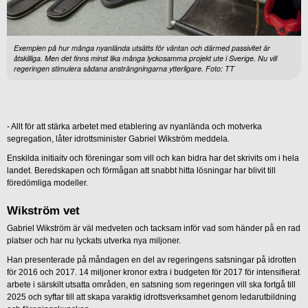
Exemplen på hur många nyanlända utsätts för väntan och därmed passivitet är
åtskilliga. Men det finns minst lika många lyckosamma projekt ute i Sverige. Nu vill
regeringen stimulera sådana ansträngningarna ytterligare. Foto: TT
- Allt för att stärka arbetet med etablering av nyanlända och motverka
segregation, låter idrottsminister Gabriel Wikström meddela.
Enskilda initiaitv och föreningar som vill och kan bidra har det skrivits om i hela
landet. Beredskapen och förmågan att snabbt hitta lösningar har blivit till
föredömliga modeller.
Wikström vet
Gabriel Wikström är väl medveten och tacksam inför vad som händer på en rad
platser och har nu lyckats utverka nya miljoner.
Han presenterade på måndagen en del av regeringens satsningar på idrotten
för 2016 och 2017. 14 miljoner kronor extra i budgeten för 2017 för intensifierat
arbete i särskilt utsatta områden, en satsning som regeringen vill ska fortgå till
2025 och syftar till att skapa varaktig idrottsverksamhet genom ledarutbildning