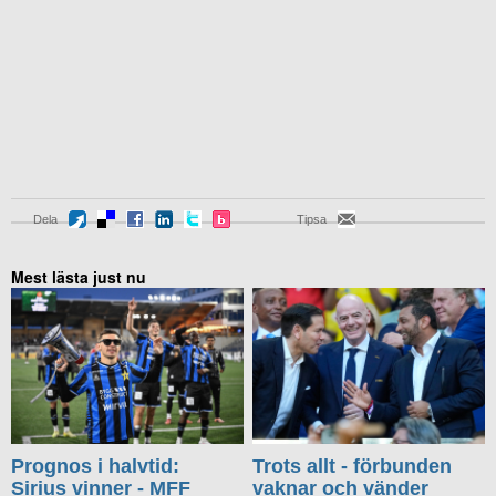
Dela
Tipsa
Mest lästa just nu
Prognos i halvtid:
Trots allt - förbunden
Sirius vinner - MFF
vaknar och vänder