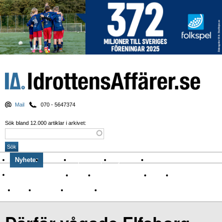
Mail
070 - 5647374
Sök bland 12.000 artiklar i arkivet:
Nyheter
Krönikor
Sport & spel
Nyhetsbrev
Arkiv
Om Idrottens Affärer
Affärer
I spåren av Corona
Arena
Event
Namn
Sponsring
TV-nyheter
Idrott & Turism