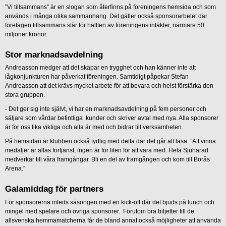
”Vi tillsammans” är en slogan som återfinns på föreningens hemsida och som
används i många olika sammanhang. Det gäller också sponsorarbetet där
företagen tillsammans står för hälften av föreningens intäkter, närmare 50
miljoner kronor.
Stor marknadsavdelning
Andreasson medger att det skapar en trygghet och han känner inte att
lågkonjunkturen har påverkat föreningen. Samtidigt påpekar Stefan
Andreasson att det krävs mycket arbete för att bevara och helst förstärka den
stora gruppen.
- Det ger sig inte självt, vi har en marknadsavdelning på fem personer och
säljare som vårdar befintliga kunder och skriver avtal med nya. Alla sponsorer
är för oss lika viktiga och alla är med och bidrar till verksamheten.
På hemsidan är klubben också tydlig med detta där det går att läsa: ”Att vinna
medaljer är allas förtjänst, ingen är för liten för att vara med. Hela Sjuhärad
medverkar till våra framgångar. Bli en del av framgången och kom till Borås
Arena.”
Galamiddag för partners
För sponsorerna inleds säsongen med en kick-off där det bjuds på lunch och
mingel med spelare och övriga sponsorer. Förutom bra biljetter till de
allsvenska hemmamatcherna får de bland annat också möjligheter att använda