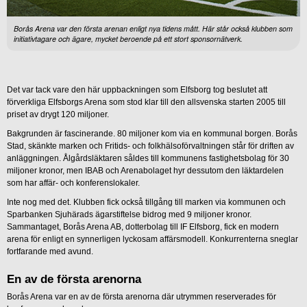
Borås Arena var den första arenan enligt nya tidens mått. Här står också klubben som
initiativtagare och ägare, mycket beroende på ett stort sponsornätverk.
Det var tack vare den här uppbackningen som Elfsborg tog beslutet att
förverkliga Elfsborgs Arena som stod klar till den allsvenska starten 2005 till
priset av drygt 120 miljoner.
Bakgrunden är fascinerande. 80 miljoner kom via en kommunal borgen. Borås
Stad, skänkte marken och Fritids- och folkhälsoförvaltningen står för driften av
anläggningen. Ålgårdsläktaren såldes till kommunens fastighetsbolag för 30
miljoner kronor, men IBAB och Arenabolaget hyr dessutom den läktardelen
som har affär- och konferenslokaler.
Inte nog med det. Klubben fick också tillgång till marken via kommunen och
Sparbanken Sjuhärads ägarstiftelse bidrog med 9 miljoner kronor.
Sammantaget, Borås Arena AB, dotterbolag till IF Elfsborg, fick en modern
arena för enligt en synnerligen lyckosam affärsmodell. Konkurrenterna sneglar
fortfarande med avund.
En av de första arenorna
Borås Arena var en av de första arenorna där utrymmen reserverades för