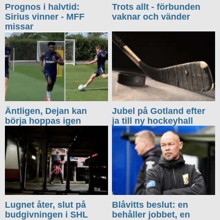
Prognos i halvtid:
Trots allt - förbunden
Sirius vinner - MFF
vaknar och vänder
missar
Äntligen, Dejan kan
Jubel på Gotland efter
börja hoppas igen
ja till ny hockeyhall
Lugnet åter, slut på
Blåvitts beslut: en
budgivningen i SHL
behåller jobbet, en