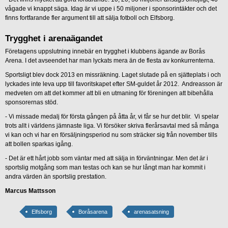
vågade vi knappt säga. Idag är vi uppe i 50 miljoner i sponsorintäkter och det
finns fortfarande fler argument till att sälja fotboll och Elfsborg.
Trygghet i arenaägandet
Företagens uppslutning innebär en trygghet i klubbens ägande av Borås
Arena. I det avseendet har man lyckats mera än de flesta av konkurrenterna.
Sportsligt blev dock 2013 en missräkning. Laget slutade på en sjätteplats i och
lyckades inte leva upp till favoritskapet efter SM-guldet år 2012. Andreasson är
medveten om att det kommer att bli en utmaning för föreningen att bibehålla
sponsorernas stöd.
- Vi missade medalj för första gången på åtta år, vi får se hur det blir. Vi spelar
trots allt i världens jämnaste liga. Vi försöker skriva flerårsavtal med så många
vi kan och vi har en försäljningsperiod nu som sträcker sig från november tills
att bollen sparkas igång.
- Det är ett hårt jobb som väntar med att sälja in förväntningar. Men det är i
sportslig motgång som man testas och kan se hur långt man har kommit i
andra värden än sportslig prestation.
Marcus Mattsson
Elfsborg
Boråsarena
arenasatsning