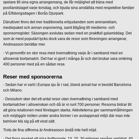
spelare till sina egna arrangemang, de får möjlighet att träna med
poollandslaget varje torsdag, och bjuda sina anställda med respektive familjer
på Elfsborgsdagen i Borås Djurpark.
Därutöver finns det mer traditionella erbjudanden som arenareklam,
mediepaket och annan exponering, samt tillgång till medlems- och
sponsorregister. Säsongen avslutas sedan med en praktfull galamiddag. Det
som är mest populärt tycks dock vara de resor som föreningen arrangerar,
Andreasson berättar mer.
- Vi genomför en stor resa med övernattning varje år i samband med en
allsvensk bortamatch. Det har vi gjort i många år och det brukar vara omkring
400 personer med på en sådan resa.
Reser med sponsorerna
- Sedan har vi varit i Europa sju år i rad, bland annat har vi besökt Barcelona
och Milano.
- Dessutom sker det ett antal resor utan övernattning i samband med
bortamatcher i allsvenskan och då är vi runt 700 personer. Resorna bidrar till
att göra relationen med företagen starka. Aktiviteterna ger sammanhållningen
och möjliggör möten under andra former i en avslappnad miljö där man inte
behöver klä sig på ett visst sätt.
Trots de fina siffrorna är Andreasson ändå inte helt nöjd.
- Det finns mycket att göra fortfarande. 10, 20, 30 miljoner ansågs omöjligt, 40