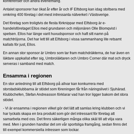
konferenser och andra evenemang.
Antalet sponsorer har ökat år efter år och IF Elfsborg kan idag stoltsera med
omkring 400 företag i det mest intressanta nätverket i Västsverige.
Det företag som troligtvis de flesta förknippar med Elfsborg är e-
handelsföretaget Ellos med grundaren och miljonären Olle Blomqvist i
spetsen. Ellos har länge varit huvudsponsor och haft sitt namn på
matchtröjorna. Det har lett till att Elfsborg i vissa sammanhang lite retsamt
kallats för just, Ellos.
En annan stor sponsor är Umbro som tar fram matchdräkterna, de har även en
läktare uppkallat efter sig, Umbroläktaren och Umbro Corner där mat och dryck
serveras i samband med match.
Ensamma i regionen
En stor anledning till att Elfsborg på allvar kan konkurrera med
storstadsklubbarna är stödet som föreningen får från näringslivet i Sjuhärad.
Klubbchefen, Stefan Andreasson förklarar vad han tror ligger bakom det stora
stödet.
- Vi är ensamma i regionen vilket gör det lätt att samlas kring klubben och vi
har lyckats skapa en bra produkt som gör det intressant för företag att
samarbeta med oss. Det finns säkerligen många olika skäl till att vilja vara
med. Men i grunden handlar det om vår sportsliga framgång, sedan finns det
till exempel kommersiella intressen som lockar.