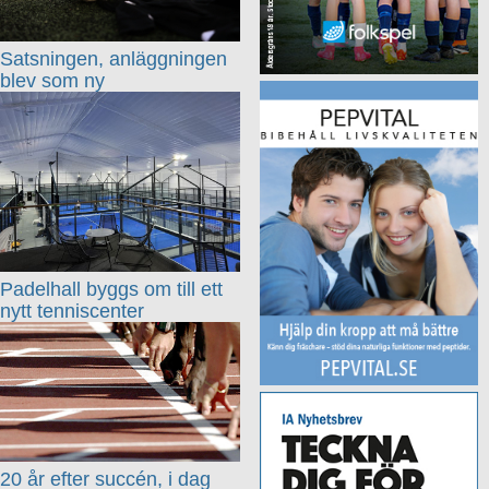
Satsningen, anläggningen
blev som ny
Padelhall byggs om till ett
nytt tenniscenter
20 år efter succén, i dag