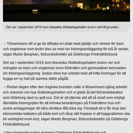
Det var i september 2019 som klassiska Slottsskogshallen brann ned till grunden.
– Tillsammans vill vi ge de tillbaka en plats med glädje och rörelse för barn
och ungdomar som tyvärr blev av med sin träningsanläggning för två år sedan,
säger Martin Bergman, förbundsdirektör på Göteborgs Friidrottsförbund.
Det var i september 2019 som klassiska Slottsskogshallen brann ner och
mängder av barn och ungdomar inom friidrotten och gymnastiken berövades
sin träningsanläggning. Sedan dess har arbetet med att hitta lösningar för att
bygga en ny hall på samma ställe pågått.
– Redan dagen efter den tragiska branden satte vi tillsammans igång arbetet
och visionen om nya Slottsskogshallen och vi gläds åt det förhandsbesked
som Göteborg stad nu gett oss. Det är att yttersta vikt att så snart som möjligt
återställa träningsytan för att minska belastningen på Friidrottens hus och
andra anläggningar dit våra idrottare fått söka sig. Förutsatt att vi får ihop den
ekonomiska kalkylen på både kort och lång sikt hoppas vi att byggnationen ska
bli verklighet inom kort, säger Martin Bergman, förbundsdirektör på Göteborgs
Friidrottsförbund.
I den planerade hallen kommer Göteborgs Friidrottsförbund och