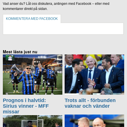
Vad anser du? Låt oss diskutera, antingen med Facebook – eller med
kommentarer direkt på sidan.
KOMMENTERA MED FACEBOOK
KOMMENTERA UTAN FACEBOOK
Mest lästa just nu
Prognos i halvtid:
Trots allt - förbunden
Sirius vinner - MFF
vaknar och vänder
missar