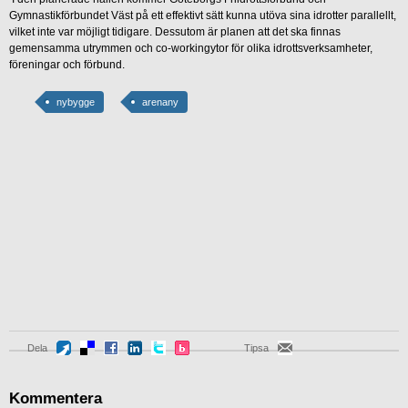
Gymnastikförbundet Väst på ett effektivt sätt kunna utöva sina idrotter parallellt,
vilket inte var möjligt tidigare. Dessutom är planen att det ska finnas
gemensamma utrymmen och co-workingytor för olika idrottsverksamheter,
föreningar och förbund.
nybygge
arenany
Dela
Tipsa
Kommentera