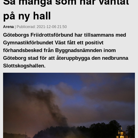
Så många som har väntat
på ny hall
Arena
| Publicerad: 2021-12-06 21:50
Göteborgs Friidrottsförbund har tillsammans med
Gymnastikförbundet Väst fått ett positivt
förhandsbesked från Byggnadsnämnden inom
Göteborg stad för att återuppbygga den nedbrunna
Slottskogshallen.