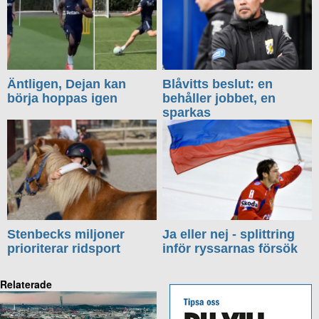
Äntligen, Dejan kan
Blåvitts beslut: en
börja hoppas igen
behåller jobbet, en
sparkas
Stenbecks miljoner
Ja eller nej - splittring
prioriterar ridsport
inför ryssarnas försök
Relaterade