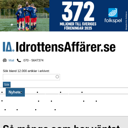
Mail
070 - 5647374
Sök bland 12.000 artiklar i arkivet:
Nyheter
Krönikor
Sport & spel
Nyhetsbrev
Arkiv
Om Idrottens Affärer
Affärer
I spåren av Corona
Arena
Event
Namn
Sponsring
TV-nyheter
Idrott & Turism