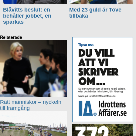
Blåvitts beslut: en
Med 23 guld är Tove
behåller jobbet, en
tillbaka
sparkas
Relaterade
Rätt människor – nyckeln
till framgång