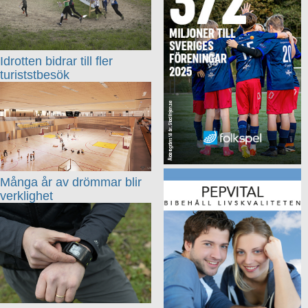
Idrotten bidrar till fler
turiststbesök
Många år av drömmar blir
verklighet