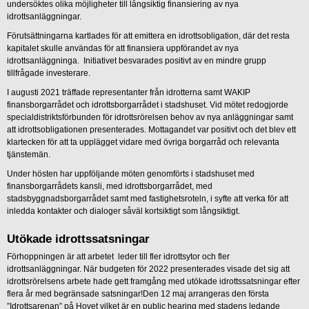
undersöktes olika möjligheter till långsiktig finansiering av nya
idrottsanläggningar.
Förutsättningarna kartlades för att emittera en idrottsobligation, där det resta
kapitalet skulle användas för att finansiera uppförandet av nya
idrottsanläggninga. Initiativet besvarades positivt av en mindre grupp
tillfrågade investerare.
I augusti 2021 träffade representanter från idrotterna samt WAKIP
finansborgarrådet och idrottsborgarrådet i stadshuset. Vid mötet redogjorde
specialdistriktsförbunden för idrottsrörelsen behov av nya anläggningar samt
att idrottsobligationen presenterades. Mottagandet var positivt och det blev ett
klartecken för att ta upplägget vidare med övriga borgarråd och relevanta
tjänstemän.
Under hösten har uppföljande möten genomförts i stadshuset med
finansborgarrådets kansli, med idrottsborgarrådet, med
stadsbyggnadsborgarrådet samt med fastighetsroteln, i syfte att verka för att
inledda kontakter och dialoger såväl kortsiktigt som långsiktigt.
Utökade idrottssatsningar
Förhoppningen är att arbetet leder till fler idrottsytor och fler
idrottsanläggningar. När budgeten för 2022 presenterades visade det sig att
idrottsrörelsens arbete hade gett framgång med utökade idrottssatsningar efter
flera år med begränsade satsningar!Den 12 maj arrangeras den första
”Idrottsarenan” på Hovet vilket är en public hearing med stadens ledande