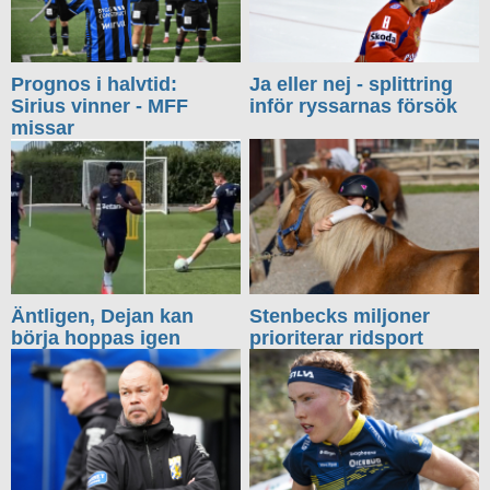
Prognos i halvtid:
Ja eller nej - splittring
Sirius vinner - MFF
inför ryssarnas försök
missar
Äntligen, Dejan kan
Stenbecks miljoner
börja hoppas igen
prioriterar ridsport