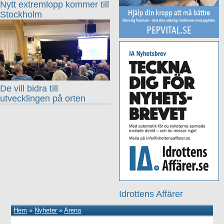
Nytt extremlopp kommer till
Stockholm
De vill bidra till
utvecklingen på orten
Idrottens Affärer
Hem
»
Nyheter
»
Arena