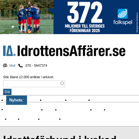
Mail
070 - 5647374
Sök bland 12.000 artiklar i arkivet:
Nyheter
Krönikor
Sport & spel
Nyhetsbrev
Arkiv
Om Idrottens Affärer
Affärer
I spåren av Corona
Arena
Event
Namn
Sponsring
TV-nyheter
Idrott & Turism