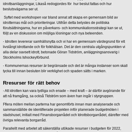
idrottsanläggningar, Likaså redogjordes för hur beslut fattas och hur
beslutsvägarna ser ut.
Syftet med workshopen var bland annat att skapa en gemensam bild av
idrotternas mål och prioriteringar. Utifrån detta belystes de politiska
förutsättningarna, hur en påverkans- och kommunikationsstrategi kan se ut,
följt av en diskussion om möjliga lösningar och nya beteenden.
- Idrotten levererar samhällsnytta och vi har en gemensam värdegrund för ett
livslångt idrottande och för folkhälsan. Det är den centrala utgångspunkten vi
alla delar oavsett idrott, betonade Göran Tidström, anläggningsansvarig i
Stockholms Ishockeyförbund.
- Kommunernas resurser är begränsade och det är många instanser som skall
tycka till innan besluten blir verklighet och spaden sätts i marken.
Rresurser för rätt behov
- Att idrotten kan vara tydliga och enade – med kraft – är därför avgörande för
att nå framgång, sa också TIdström som även han ingår i styrgruppen.
Fflera möten mellan parterna har genomförts innan man analyserade och
sammanställde de identifierade projekten inför planerade budgetmöten i
stadshuset, initialt med Finansborgarrådet och Idrottsborgarrådet, därefter med
övriga relevanta borgarråd.
Parallellt med arbetet att säkerställa utökade resurser i budgeten för 2022,