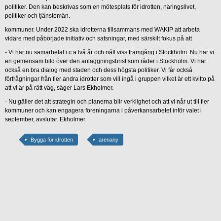
politiker. Den kan beskrivas som en mötesplats för idrotten, näringslivet,
politiker och tjänstemän.
kommuner. Under 2022 ska idrotterna tillsammans med WAKIP att arbeta
vidare med påbörjade initiativ och satsningar, med särskilt fokus på att
- Vi har nu samarbetat i c:a två år och nått viss framgång i Stockholm. Nu har vi
en gemensam bild över den anläggningsbrist som råder i Stockholm. Vi har
också en bra dialog med staden och dess högsta politiker. Vi får också
förfrågningar från fler andra idrotter som vill ingå i gruppen vilket är ett kvitto på
att vi är på rätt väg, säger Lars Ekholmer.
- Nu gäller det att strategin och planerna blir verklighet och att vi når ut till fler
kommuner och kan engagera föreningarna i påverkansarbetet inför valet i
september, avslutar. Ekholmer
Bygga för idrotten
arenany