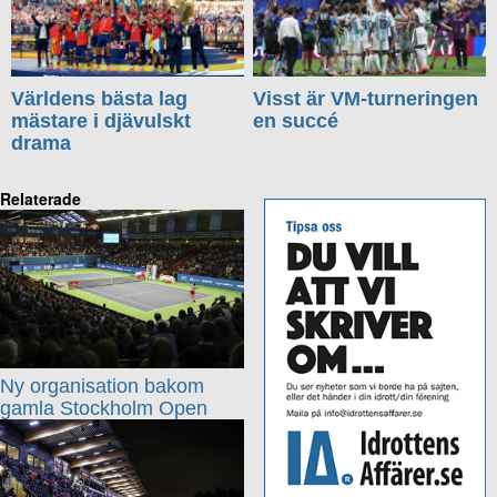
Världens bästa lag
Visst är VM-turneringen
mästare i djävulskt
en succé
drama
Relaterade
Ny organisation bakom
gamla Stockholm Open