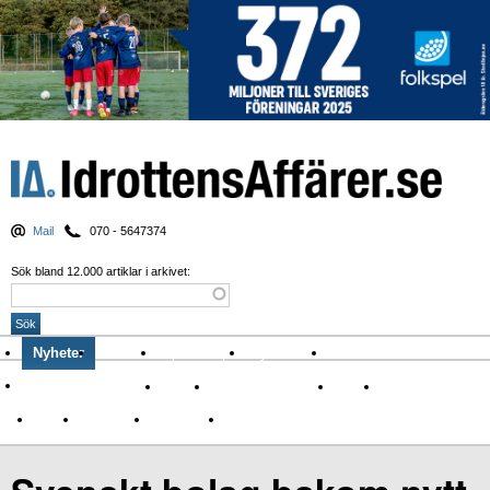
Mail
070 - 5647374
Sök bland 12.000 artiklar i arkivet:
Nyheter
Krönikor
Sport & spel
Nyhetsbrev
Arkiv
Om Idrottens Affärer
Affärer
I spåren av Corona
Arena
Event
Namn
Sponsring
TV-nyheter
Idrott & Turism