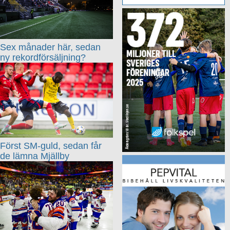
Sex månader här, sedan
ny rekordförsäljning?
Först SM-guld, sedan får
de lämna Mjällby