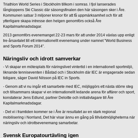
Triathlon World Series i Stockholm tillkom i somras. I fjol lanserades
långloppens Ski Classic där säsongsfinalen den här säsongen sker i Åre.
Kommunen satsar 3 miljoner kronor för att få uppmärksamhet och för att
ytterligare skapa intresse den helgen genomförs också Åre
Kapitalmarknadsdagar.
2013 genomförs evenemanget 22-23 mars för att under 2014 växlas upp enligt
tre-årsavtalet till ett internationellt evenemang under namnet ”World Business
and Sports Forum 2014”.
Näringsliv och idrott samverkar
- Vi skapar en mötesplats för näringslivet vintertid i en internationell sportmiljö,
liknande tenniseventen i Båstad och i Stockholm där IEC är engagerade sedan
tidigare, säger David Nilsson på IEC in Sports.
- Genom att vi nu ingår ett samarbete med IEC, möjliggörs ett nästa större steg
och tillsammans skapar vi en internationellt ledande arena för affärer och sport,
konstaterar Jens Edlund, partner Deloitte och initiativtagare till Åre
Kapitalmarknadsdagar.
- Det vi i framtiden kommer se i Åre är resultatet av en stark regional
mobilisering i Norrland, Det här visar ännu en gång på tillväxtmöjligheterna när
näringsliv och idrottsevenemang samarbetar.
Svensk Europatourtävling igen