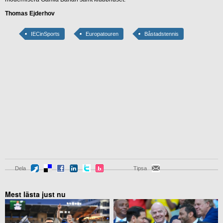
Thomas Ejderhov
IECinSports
Europatouren
Båstadstennis
Dela
Tipsa
Mest lästa just nu