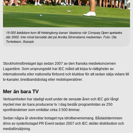
19 000 åskådare kom till Helsingborg-banan Vasatorp när Compaq Open spelades
där 2002. Inte minst berodde det på Annika Sörenstams medverkan. Foto: Ola
Torkelsson, Scanpix
Stockholmsföretaget ägs sedan 2007 av den franska mediekoncernen
Lagardère. Som ursprungsidé har IEC målet att köpa tv-rättigheter av
internationella eller nationella förbund och klubbar för att sedan sälja vidare till
tv-kanaler, bredbandsbolag eller mobiloperatörer.
Mer än bara TV
Verksamheten har stadigt vuxit under de senaste åren och IEC gör långt
mycket mer än bara producerar tv. I dag består programlistan av 250
sporthändelser som omfattar cirka 3 500 timmar.
Sedan några år utvecklar bolaget nya idrottsevenemang. Båstadstennisen
drivs av systerbolaget PR Event sedan 2007 och IEC sköter distribution och
mediaförsäljning.