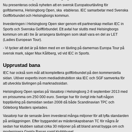
Nu presenteras också nyheten att en svensk Europatourtävling för
golfdamerna, Helsingborg Open, ska etableras. IEC samarbetar med Svenska
Golfförbundet och Helsingborgs kommun.
Investeringen i Helsingborg Open sker genom ett partnerskap mellan IEC in
Sports och Svenska Golfförbundet. Ett avtal har slutits med Helsingborgs
kommun om att i tre år arrangera tävlingen som skall vara en del av LET
(Ladies European Tour).
- Vi tycker att det är på tiden med en en tävling på damernas Europa Tour på
svensk mark, säger Max Kållberg, vd vid IEC in Sports.
Upprustad bana
IEC har också som mål att komplettera golfförbundet på den kommersiella
sidan. Utöver expertis inom mediadistrubition ska IEC och SGF samverka för
att utveckla tävlingen på marknadssidan.
Helsingborg Open spelas på Vasatorp i Helsingborg 2-8 september 2013 med
en prissumma om 250 000 euro. Sverige har för övrigt inte haft någon
topptävling på damsidan sedan 2008 då både Scandinavian TPC och
Göteborg Masters spelades.
Vasatorp har de senaste åren investerat många miljoner för att lyfta standarden
på anläggningen. Efter byggandet av mästerskapsbanan TC för några år
sedan har klubben satsat cirka 30 miljoner på att bland annat bygga om och
modernisera Gamla Banan samt klubbhuset.