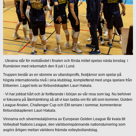
. Ukraina står för motståndet i finalen och första mötet spelas nästa torsdag i
Rumänien med returmatch den 9 juli i Lund.
Truppen består av en stomme av utlandsproffs, fixstjärnor som spelar på
högsta internationella nivå i sina klubblag, kompletterat med unga spelare från
Elitserien. Laget leds av förbundskapten Lauri Hakala.
- Vi har jobbat hårt och är fortfarande i början av vår resa som lag. Nu behöver
vi fokusera på återhämtning så att vi kan ladda om för allt som kommer, Golden
League-finalen, Challenger Cup och EM senare i sommar, kommenterar
förbundskaptenen Lauri Hakala.
Vinnarna och silvermedaljörerna av European Golden League får kvala till
Volleyball Nations League, den världsomspännande nationsturnering som
avgörs årligen mellan världens främsta volleybollandslag.