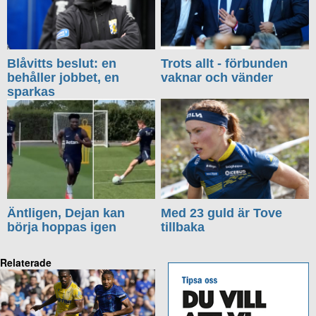
Blåvitts beslut: en
Trots allt - förbunden
behåller jobbet, en
vaknar och vänder
sparkas
Äntligen, Dejan kan
Med 23 guld är Tove
börja hoppas igen
tillbaka
Relaterade