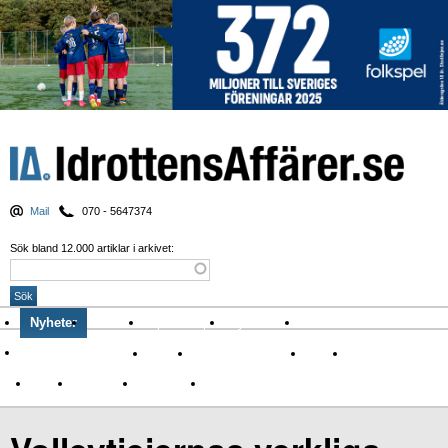
Mail
070 - 5647374
Sök bland 12.000 artiklar i arkivet:
Nyheter
Krönikor
Sport & spel
Nyhetsbrev
Arkiv
Om Idrottens Affärer
Affärer
I spåren av Corona
Arena
Event
Namn
Sponsring
TV-nyheter
Idrott & Turism