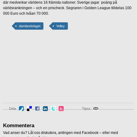
där medverkar världens 16 främsta nationer. Sverige jagar poäng på
världsrankningen – och en prischeck. Segraren i Golden League tilldelas 100
000 Euro och tvåan 70 000.
damlandslaget
Volley
Dela
Tipsa
Kommentera
Vad anser du? Låt oss diskutera, antingen med Facebook – eller med