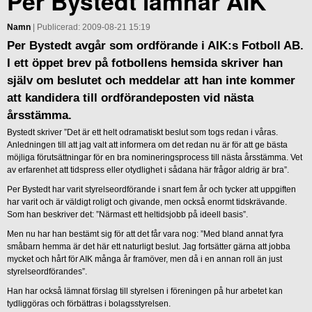
Per Bystedt lämnar AIK
Namn
| Publicerad: 2009-08-21 15:19
Per Bystedt avgår som ordförande i AIK:s Fotboll AB.
I ett öppet brev på fotbollens hemsida skriver han
själv om beslutet och meddelar att han inte kommer
att kandidera till ordförandeposten vid nästa
årsstämma.
Bystedt skriver ”Det är ett helt odramatiskt beslut som togs redan i våras.
Anledningen till att jag valt att informera om det redan nu är för att ge bästa
möjliga förutsättningar för en bra nomineringsprocess till nästa årsstämma. Vet
av erfarenhet att tidspress eller otydlighet i sådana här frågor aldrig är bra”.
Per Bystedt har varit styrelseordförande i snart fem år och tycker att uppgiften
har varit och är väldigt roligt och givande, men också enormt tidskrävande.
Som han beskriver det: ”Närmast ett heltidsjobb på ideell basis”.
Men nu har han bestämt sig för att det får vara nog: ”Med bland annat fyra
småbarn hemma är det här ett naturligt beslut. Jag fortsätter gärna att jobba
mycket och hårt för AIK många år framöver, men då i en annan roll än just
styrelseordförandes”.
Han har också lämnat förslag till styrelsen i föreningen på hur arbetet kan
tydliggöras och förbättras i bolagsstyrelsen.