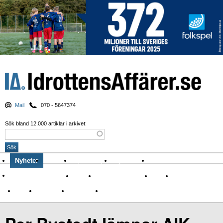
Mail
070 - 5647374
Sök bland 12.000 artiklar i arkivet:
Nyheter
Krönikor
Sport & spel
Nyhetsbrev
Arkiv
Om Idrottens Affärer
Affärer
I spåren av Corona
Arena
Event
Namn
Sponsring
TV-nyheter
Idrott & Turism