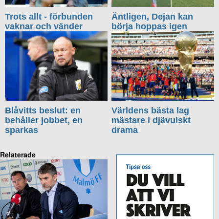
Trots allt - förbunden
Äntligen, Dejan kan
vaknar och vänder
börja hoppas igen
Blåvitts beslut: en
Världens bästa lag
behåller jobbet, en
mästare i djävulskt
sparkas
drama
Relaterade