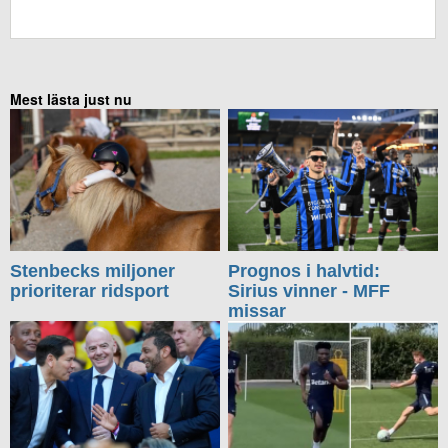
KOMMENTERA UTAN FACEBOOK
Mest lästa just nu
Stenbecks miljoner
Prognos i halvtid:
prioriterar ridsport
Sirius vinner - MFF
missar