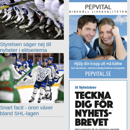
Styrelsen säger nej till
nyheter i elitserierna
Snart facit - oron växer
bland SHL-lagen