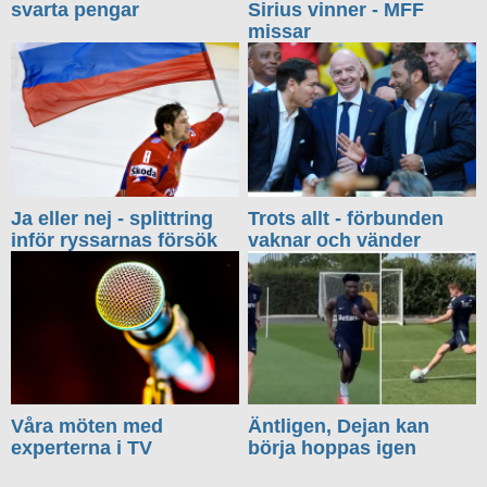
svarta pengar
Sirius vinner - MFF
missar
Ja eller nej - splittring
Trots allt - förbunden
inför ryssarnas försök
vaknar och vänder
Våra möten med
Äntligen, Dejan kan
experterna i TV
börja hoppas igen