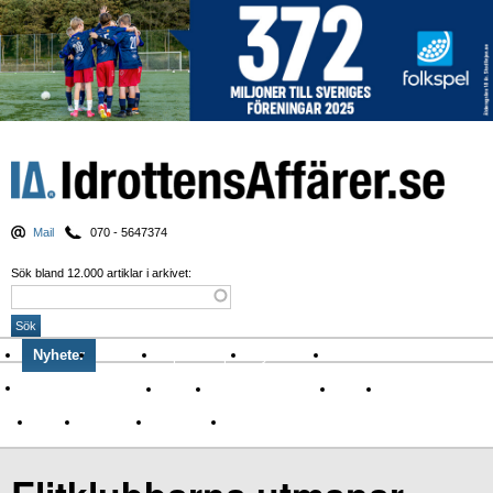
Mail
070 - 5647374
Sök bland 12.000 artiklar i arkivet:
Nyheter
Krönikor
Sport & spel
Nyhetsbrev
Arkiv
Om Idrottens Affärer
Affärer
I spåren av Corona
Arena
Event
Namn
Sponsring
TV-nyheter
Idrott & Turism