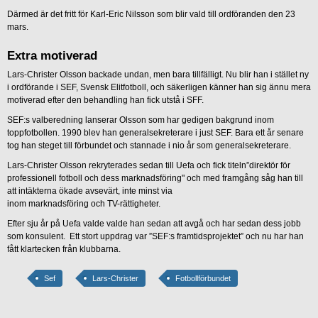
Därmed är det fritt för Karl-Eric Nilsson som blir vald till ordföranden den 23
mars.
Extra motiverad
Lars-Christer Olsson backade undan, men bara tillfälligt. Nu blir han i stället ny
i ordförande i SEF, Svensk Elitfotboll, och säkerligen känner han sig ännu mera
motiverad efter den behandling han fick utstå i SFF.
SEF:s valberedning lanserar Olsson som har gedigen bakgrund inom
toppfotbollen. 1990 blev han generalsekreterare i just SEF. Bara ett år senare
tog han steget till förbundet och stannade i nio år som generalsekreterare.
Lars-Christer Olsson rekryterades sedan till Uefa och fick titeln”direktör för
professionell fotboll och dess marknadsföring" och med framgång såg han till
att intäkterna ökade avsevärt, inte minst via
inom marknadsföring och TV-rättigheter.
Efter sju år på Uefa valde valde han sedan att avgå och har sedan dess jobb
som konsulent. Ett stort uppdrag var ”SEF:s framtidsprojektet” och nu har han
fått klartecken från klubbarna.
Sef
Lars-Christer
Fotbollförbundet