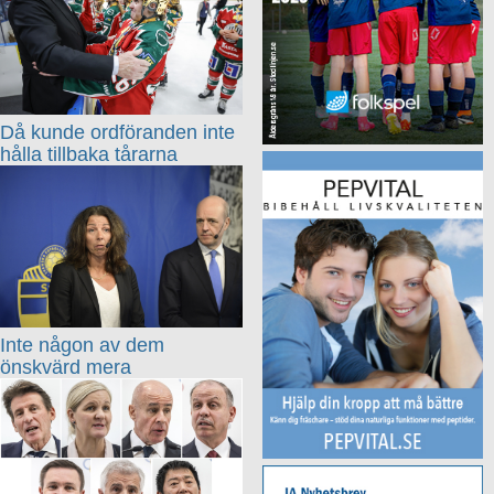
Då kunde ordföranden inte
hålla tillbaka tårarna
Inte någon av dem
önskvärd mera