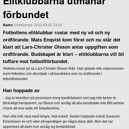
Elitklubbarna utmanar
förbundet
Namn
| Publicerad: 2012-03-02 19:02
Fotbollens elitklubbar rustar med ny vd och ny
ordförande. Mats Enqvist kom först och nu står det
klart att Lars-Christer Olsson antar uppgiften som
ordförande. Budskapet är klart – elitklubbarna vill bli
tuffare mot fotbollförbundet.
Alldeles innan jul sa Lars-Christer Olsson ifrån. Han gillade inte valprocessen
inom fotbollen och struntade i att kandidera som ny ordförande i
fotbollförbundet.
Han hoppade av
- Jag är besviken på processen kring kandidaturen som jag inte tycker är
tillräckligt transparent, sa Olsson och ansåg att alla kandidater inte fått samma
chans att visa vade vill åstadkomma.
Han ville inte vara med längre, helt enkelt. Sedan hoppade också Susanne
Erlandsson av och utan att egentligen ge några klara skäl. Men det var
uppenbart att även hon ansåg sig bortdribblad.