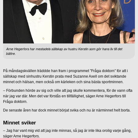
Arne Hegerfors har mestadels sällskap av hustru Kerstin som gör hans liv till det
bättre.
På måndagskvällen träddde han fram i programmet ”Fråga doktorn” för att i
sällskap med sinhustru Kerstin prata med Suzanne Axell om det sviktande
minnet och hälsan, men också om kärleken och sina bästa sportminnen.
– Förbunden hörde av sig och ville att jag skulle kommentera, för de vann ofta
när jag var där. Men det var förstås en tillfällighet, säger Arne Hegerfors till
Fråga doktorn.
De senaste åren har dock minnet börjat svika och nu är närminnet helt borta.
Minnet sviker
– Jag har vant mig vid att jag inte minnas, så jag är inte lika orolig varje gång,
säger Arne Hegerfors.