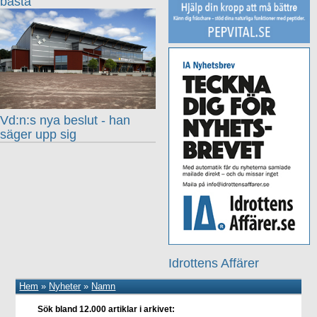
bästa
Vd:n:s nya beslut - han
säger upp sig
Idrottens Affärer
Hem
»
Nyheter
»
Namn
Sök bland 12.000 artiklar i arkivet: