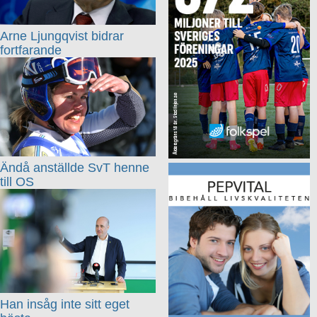
Arne Ljungqvist bidrar
fortfarande
Ändå anställde SvT henne
till OS
Han insåg inte sitt eget