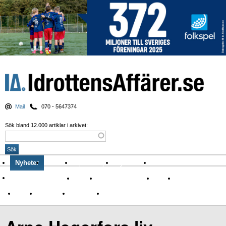
Mail
070 - 5647374
Sök bland 12.000 artiklar i arkivet:
Nyheter
Krönikor
Sport & spel
Nyhetsbrev
Arkiv
Om Idrottens Affärer
Affärer
I spåren av Corona
Arena
Event
Namn
Sponsring
TV-nyheter
Idrott & Turism