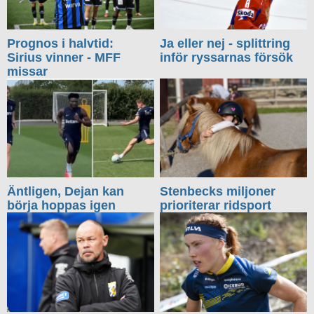
Prognos i halvtid:
Ja eller nej - splittring
Sirius vinner - MFF
inför ryssarnas försök
missar
Äntligen, Dejan kan
Stenbecks miljoner
börja hoppas igen
prioriterar ridsport