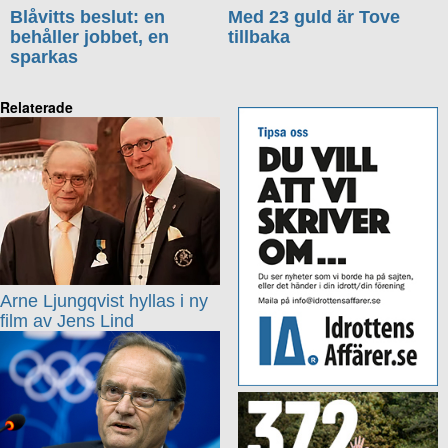
Blåvitts beslut: en
Med 23 guld är Tove
behåller jobbet, en
tillbaka
sparkas
Relaterade
Arne Ljungqvist hyllas i ny
film av Jens Lind