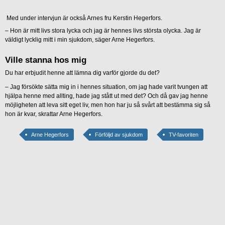
Med under intervjun är också Arnes fru Kerstin Hegerfors.
– Hon är mitt livs stora lycka och jag är hennes livs största olycka. Jag är
väldigt lycklig mitt i min sjukdom, säger Arne Hegerfors.
Ville stanna hos mig
Du har erbjudit henne att lämna dig varför gjorde du det?
– Jag försökte sätta mig in i hennes situation, om jag hade varit tvungen att
hjälpa henne med allting, hade jag stått ut med det? Och då gav jag henne
möjligheten att leva sitt eget liv, men hon har ju så svårt att bestämma sig så
hon är kvar, skrattar Arne Hegerfors.
Arne Hegerfors
Förföljd av sjukdom
TV-favoriten