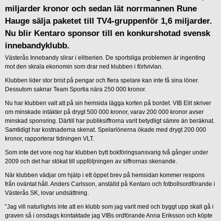
miljarder kronor och sedan lät norrmannen Rune
Hauge sälja paketet till TV4-gruppenför 1,6 miljarder.
Nu blir Kentaro sponsor till en konkurshotad svensk
innebandyklubb.
Västerås Innebandy slirar i elitserien. De sportsliga problemen är ingenting
mot den skrala ekonomin som drar ned klubben i förtvivlan.
Klubben lider stor brist på pengar och flera spelare kan inte få sina löner.
Dessutom saknar Team Sportia nära 250 000 kronor.
Nu har klubben valt att på sin hemsida lägga korten på bordet. VIB Elit skriver
om minskade intäkter på drygt 500 000 kronor, varav 200 000 kronor avser
minskad sponsring. Därtill har publiksiffrorna varit betydligt sämre än beräknat.
Samtidigt har kostnaderna skenat. Spelarlönerna ökade med drygt 200 000
kronor, rapporterar tidningen VLT.
Som inte det vore nog har klubben bytt bokföringsansvarig två gånger under
2009 och det har stökat till uppföljningen av siffrornas skenande.
När klubben vädjar om hjälp i ett öppet brev på hemsidan kommer respons
från oväntat håll. Anders Carlsson, anställd på Kentaro och fotbollsordförande i
Västerås SK, lovar undsättning.
”Jag vill naturligtvis inte att en klubb som jag varit med och byggt upp skall gå i
graven så i onsdags kontaktade jag VIBs ordförande Anna Eriksson och köpte