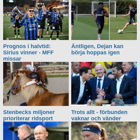
Prognos i halvtid:
Äntligen, Dejan kan
Sirius vinner - MFF
börja hoppas igen
missar
Stenbecks miljoner
Trots allt - förbunden
prioriterar ridsport
vaknar och vänder