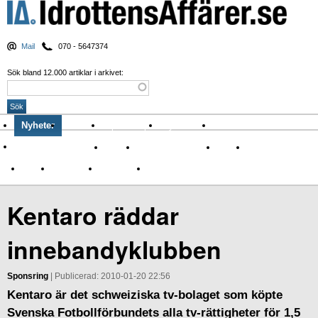
Mail
070 - 5647374
Sök bland 12.000 artiklar i arkivet:
Nyheter
Krönikor
Sport & spel
Nyhetsbrev
Arkiv
Om Idrottens Affärer
Affärer
I spåren av Corona
Arena
Event
Namn
Sponsring
TV-nyheter
Idrott & Turism
Kentaro räddar
innebandyklubben
Sponsring
| Publicerad: 2010-01-20 22:56
Kentaro är det schweiziska tv-bolaget som köpte
Svenska Fotbollförbundets alla tv-rättigheter för 1,5