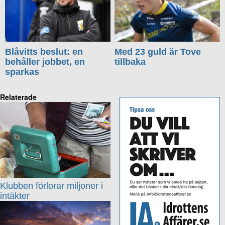
Blåvitts beslut: en
Med 23 guld är Tove
behåller jobbet, en
tillbaka
sparkas
Relaterade
Klubben förlorar miljoner i
intäkter