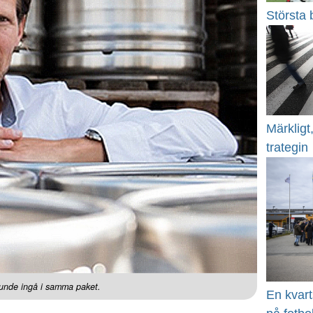
Största 
Märklig
trategin
kunde ingå i samma paket.
En kvart