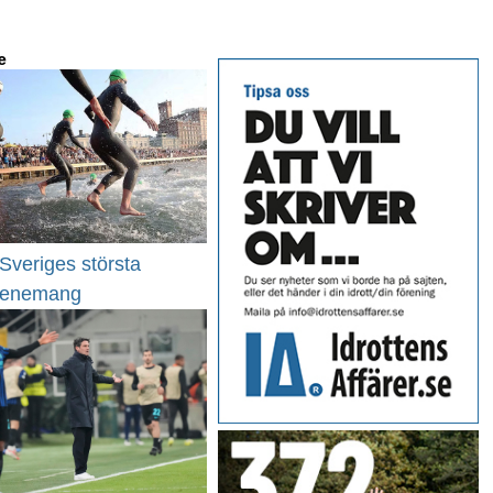
e
l Sveriges största
venemang