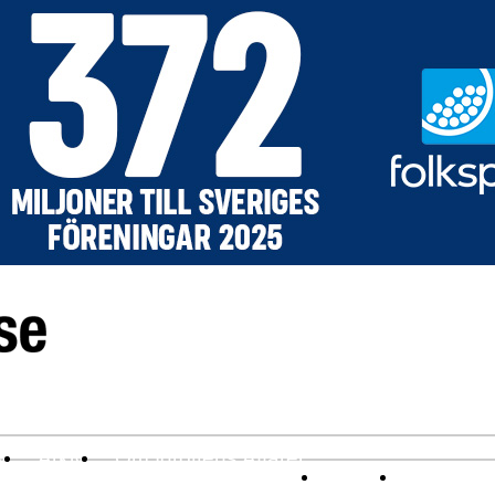
v
Arkiv
Om Idrottens Affärer
Affärer
I spåren av 