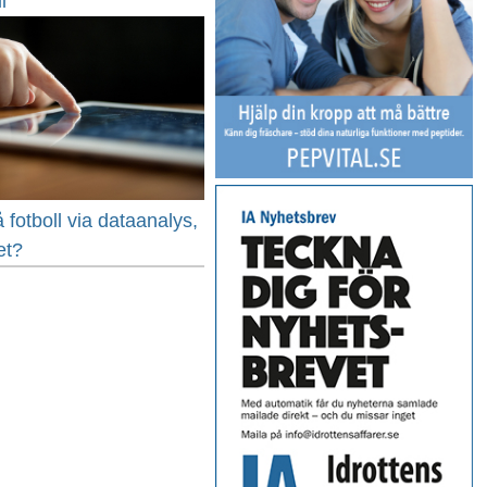
l
 fotboll via dataanalys,
et?