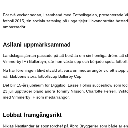
För två veckor sedan, i samband med Fotbollsgalan, presenterade V
fotboll 2015, sin sociala satsning på unga tjejer i invandrartäta bo
ambassadör.
Asllani uppmärksammad
Landslagsstjärnan passade på att berätta om sin hemliga dröm: att 
Vimmerby IF i Bullerbyn, där hon växte upp och började spela fotboll.
Nu har föreningen blivit utvald att vara en medarrangör vid ett sto
när klubbens stora fotbollscup Bullerby Cup.
Det blir 15-årsjubiléum för Diggiloo, Lasse Holms succéshow som loc
23 juli uppträder bland andra Tommy Nilsson, Charlotte Perrelli, Wik
med Vimmerby IF som medarrangör.
Lobbat framgångsrikt
Niklas Nestlander är sponsorchef på Åbro Bryggerier som både är en