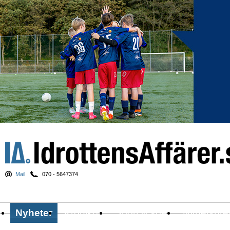
Mail
070 - 5647374
Nyheter
Krönikor
Sport & spel
Nyhetsbre