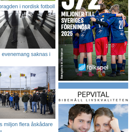
bragden i nordisk fotboll
t, evenemang saknas i
s miljon flera åskådare