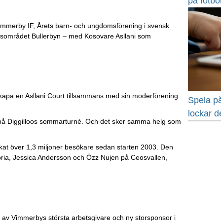
på fotbol
immerby IF, Årets barn- och ungdomsförening i svensk
stadsområdet Bullerbyn – med Kosovare Asllani som
skapa en Asllani Court tillsammans med sin moderförening
Spela på
lockar d
pp på Diggilloos sommarturné. Och det sker samma helg som
kat över 1,3 miljoner besökare sedan starten 2003. Den
toria, Jessica Andersson och Özz Nujen på Ceosvallen,
 av Vimmerbys största arbetsgivare och ny storsponsor i