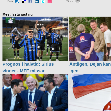
Dela
Tipsa
Mest lästa just nu
Prognos i halvtid: Sirius
Äntligen, Dejan kan
vinner - MFF missar
igen