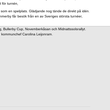
t för turnén,
 som en spelplats. Glädjande nog tände de direkt på idén.
Vimmerby får besök från en av Sveriges största turnéer,
ng, Bullerby Cup, Novemberkåsan och Midnattssolsrallyt.
er kommunchef Carolina Leijonram.