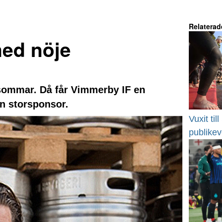
Relaterad
med nöje
sommar. Då får Vimmerby IF en
in storsponsor.
Vuxit til
publike