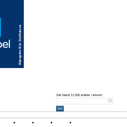
Sök bland 12.000 artiklar i arkivet:
Corona
Arena
Event
Namn
Sponsring