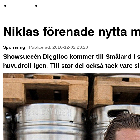
TV-nyheter
Idrott & Turism
Niklas förenade nytta 
Sponsring
| Publicerad: 2016-12-02 23:23
Showsuccén Diggiloo kommer till Småland i 
huvudroll igen. Till stor del också tack vare s