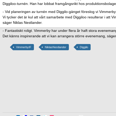
Diggiloo-turnén. Han har lobbat framgångsrikt hos produktionsbolage
- Vid planeringen av turnén med Diggilo-gänget föreslog vi Vimmerby
Vi tycker det är kul att vårt samarbete med Diggiloo resulterar i att 
säger Niklas Nestlander.
- Fantastiskt roligt. Vimmerby har under flera år haft stora evenema
Det känns inspirerande att vi kan arrangera större evenemang, säg
VimmerbyIF
NiklasNestlander
Diggilo