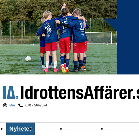
Mail
070 - 5647374
Nyheter
Krönikor
Sport & spel
Nyhetsbre