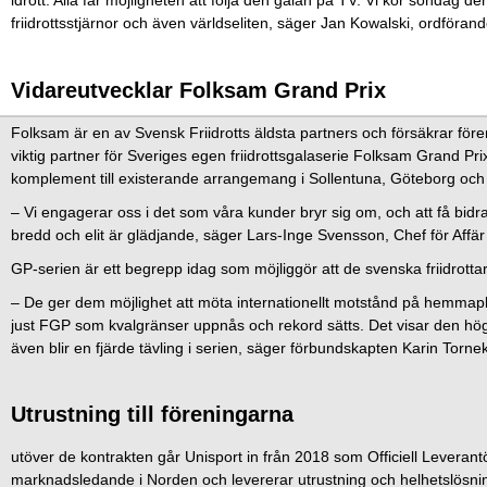
idrott. Alla får möjligheten att följa den galan på TV. Vi kör söndag 
friidrottsstjärnor och även världseliten, säger Jan Kowalski, ordför
Vidareutvecklar Folksam Grand Prix
Folksam är en av Svensk Friidrotts äldsta partners och försäkrar före
viktig partner för Sveriges egen friidrottsgalaserie Folksam Grand Prix.
komplement till existerande arrangemang i Sollentuna, Göteborg och 
– Vi engagerar oss i det som våra kunder bryr sig om, och att få bidra i
bredd och elit är glädjande, säger Lars-Inge Svensson, Chef för Affär
GP-serien är ett begrepp idag som möjliggör att de svenska friidrot
– De ger dem möjlighet att möta internationellt motstånd på hemmapl
just FGP som kvalgränser uppnås och rekord sätts. Det visar den höga
även blir en fjärde tävling i serien, säger förbundskapten Karin Tornekl
Utrustning till föreningarna
utöver de kontrakten går Unisport in från 2018 som Officiell Leverantör 
marknadsledande i Norden och levererar utrustning och helhetslösningar