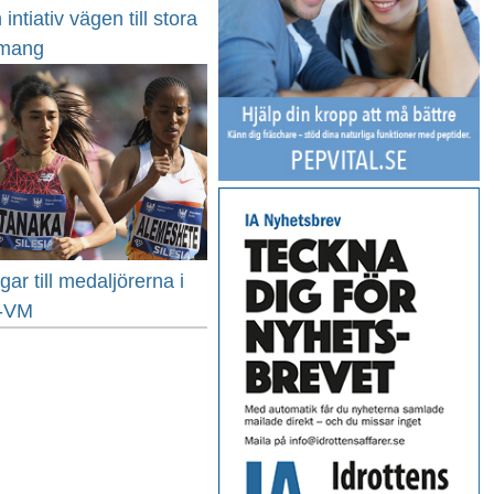
intiativ vägen till stora
emang
r till medaljörerna i
ts-VM