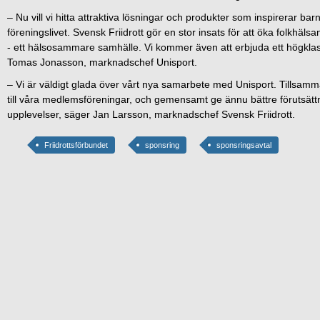
– Nu vill vi hitta attraktiva lösningar och produkter som inspirerar bar
föreningslivet. Svensk Friidrott gör en stor insats för att öka folkhäl
- ett hälsosammare samhälle. Vi kommer även att erbjuda ett högklassi
Tomas Jonasson, marknadschef Unisport.
– Vi är väldigt glada över vårt nya samarbete med Unisport. Tillsamm
till våra medlemsföreningar, och gemensamt ge ännu bättre förutsättnin
upplevelser, säger Jan Larsson, marknadschef Svensk Friidrott.
Friidrottsförbundet
sponsring
sponsringsavtal