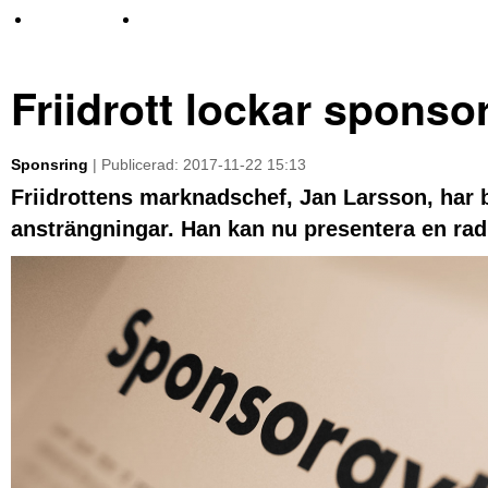
TV-nyheter
Idrott & Turism
Friidrott lockar sponso
Sponsring
| Publicerad: 2017-11-22 15:13
Friidrottens marknadschef, Jan Larsson, har bl
ansträngningar. Han kan nu presentera en rad