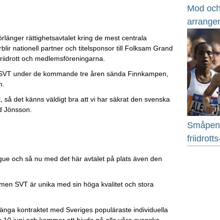
Mod och 
arrang
örlänger rättighetsavtalet kring de mest centrala
blir nationell partner och titelsponsor till Folksam Grand
 Friidrott och medlemsföreningarna.
ka SVT under de kommande tre åren sända Finnkampen,
n.
, så det känns väldigt bra att vi har säkrat den svenska
nd Jönsson.
Småpenga
friidrot
eague och så nu med det här avtalet på plats även den
 men SVT är unika med sin höga kvalitet och stora
länga kontraktet med Sveriges populäraste individuella