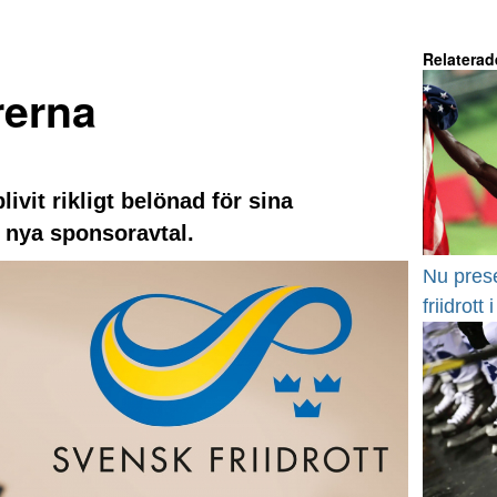
Relaterad
rerna
ivit rikligt belönad för sina
 nya sponsoravtal.
Nu pres
friidrott 