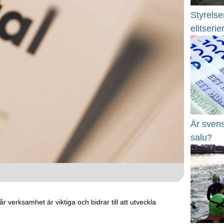
Styrelsen
elitserie
Är svens
salu?
 verksamhet är viktiga och bidrar till att utveckla