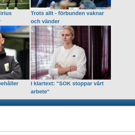
irius
Trots allt - förbunden vaknar
r
och vänder
behåller
I klartext: "SOK stoppar vårt
arbete"