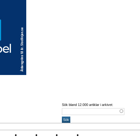
Sök bland 12.000 artiklar i arkivet:
Corona
Arena
Event
Namn
Sponsring