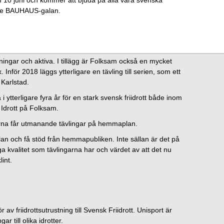
den 10 juni och kommer att bjuda på alla våra svenska
ande BAUHAUS-galan.
ningar och aktiva. I tillägg är Folksam också en mycket
 Inför 2018 läggs ytterligare en tävling till serien, som ett
Karlstad.
 ytterligare fyra år för en stark svensk friidrott både inom
 Idrott på Folksam.
tarna får utmanande tävlingar på hemmaplan.
an och få stöd från hemmapubliken. Inte sällan är det på
 kvalitet som tävlingarna har och värdet av att det nu
int.
av friidrottsutrustning till Svensk Friidrott. Unisport är
 till olika idrotter.