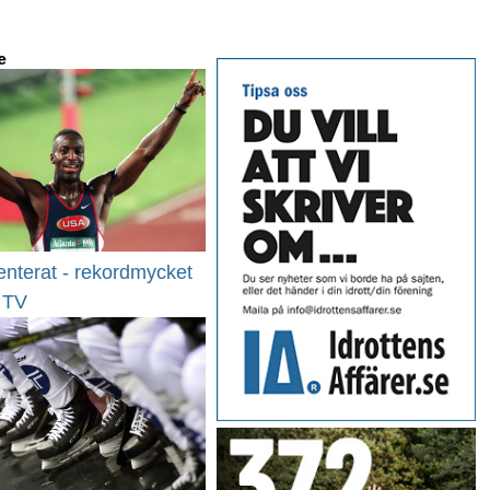
e
enterat - rekordmycket
i TV