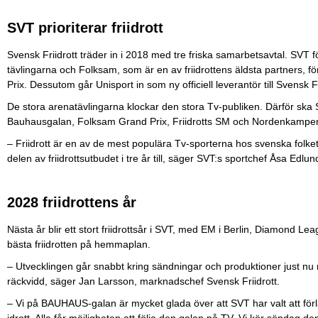
SVT prioriterar friidrott
Svensk Friidrott träder in i 2018 med tre friska samarbetsavtal. SVT f
tävlingarna och Folksam, som är en av friidrottens äldsta partners, för
Prix. Dessutom går Unisport in som ny officiell leverantör till Svensk
De stora arenatävlingarna klockar den stora Tv-publiken. Därför s
Bauhausgalan, Folksam Grand Prix, Friidrotts SM och Nordenkampe
– Friidrott är en av de mest populära Tv-sporterna hos svenska folket
delen av friidrottsutbudet i tre år till, säger SVT:s sportchef Åsa Edlu
2028 friidrottens år
Nästa år blir ett stort friidrottsår i SVT, med EM i Berlin, Diamond L
bästa friidrotten på hemmaplan.
– Utvecklingen går snabbt kring sändningar och produktioner just nu
räckvidd, säger Jan Larsson, marknadschef Svensk Friidrott.
– Vi på BAUHAUS-galan är mycket glada över att SVT har valt att för