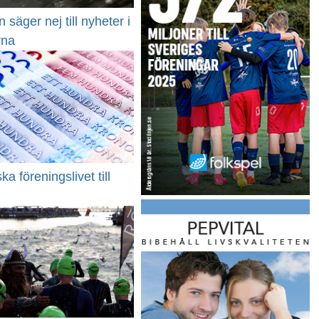
 säger nej till nyheter i
rna
ka föreningslivet till