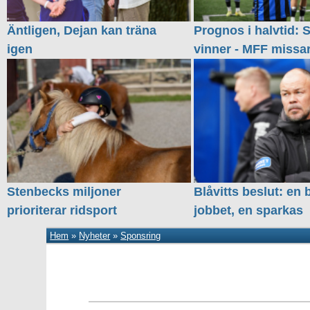
Äntligen, Dejan kan träna
Prognos i halvtid: S
igen
vinner - MFF missa
Stenbecks miljoner
Blåvitts beslut: en 
prioriterar ridsport
jobbet, en sparkas
Hem
»
Nyheter
»
Sponsring