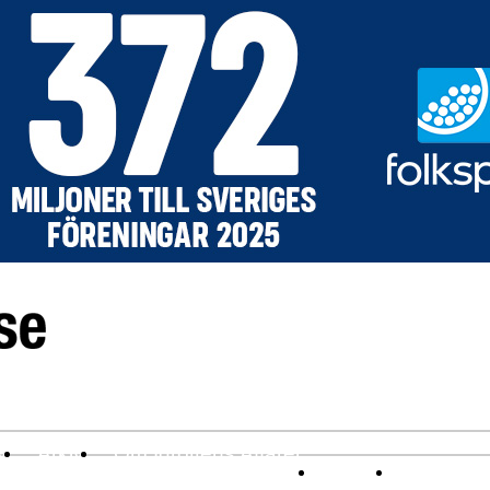
v
Arkiv
Om Idrottens Affärer
Affärer
I spåren av 