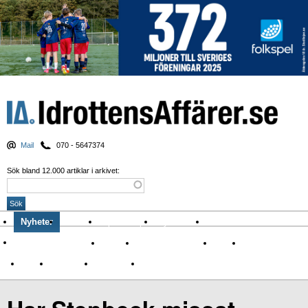
Mail
070 - 5647374
Sök bland 12.000 artiklar i arkivet:
Nyheter
Krönikor
Sport & spel
Nyhetsbrev
Arkiv
Om Idrottens Affärer
Affärer
I spåren av Corona
Arena
Event
Namn
Sponsring
TV-nyheter
Idrott & Turism