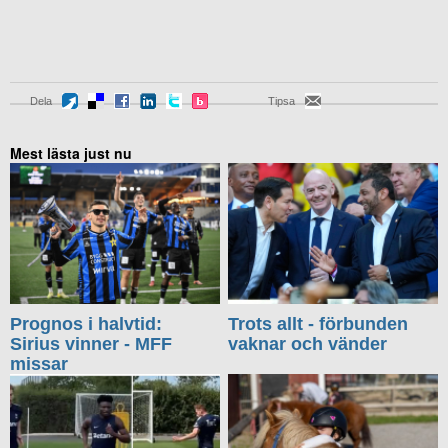
Dela
Tipsa
Mest lästa just nu
Prognos i halvtid:
Trots allt - förbunden
Sirius vinner - MFF
vaknar och vänder
missar