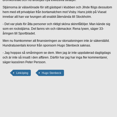
Stjärnorna är välavlönade för sitt gästspel i klubben och Jihde flögs dessutom
hem med ett privatplan från bortamatchen mot Visby. Hans jobb på Viasat
innebar att han var tvungen att snabbt återvända till Stockholm.
- Det var plats för åtta personer och riktigt sköna skinnfåtöljer. Man kände sig
som en rockstjärna. Det fanns vin och räkmackor. Rena lyxen, säger 33-
åringen till Sportbladet.
Men nu framkommer att finansieringen av storsatsningen inte är säkerställd.
Hundratusentals kronor från sponsorn Hugo Stenbeck saknas.
- Jag hoppas så småningom se dem. Men jag är inte uppdaterad dagligdags
och är inte så insatt i den affären. Därför har jag har inga fler kommentarer,
säger kassören Peter Persson.
Linköping
Hugo Stenbeck