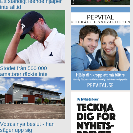
Ett ständigt leende hjälper
inte alltid
Stödet från 500 000
amatörer räckte inte
Vd:n:s nya beslut - han
säger upp sig