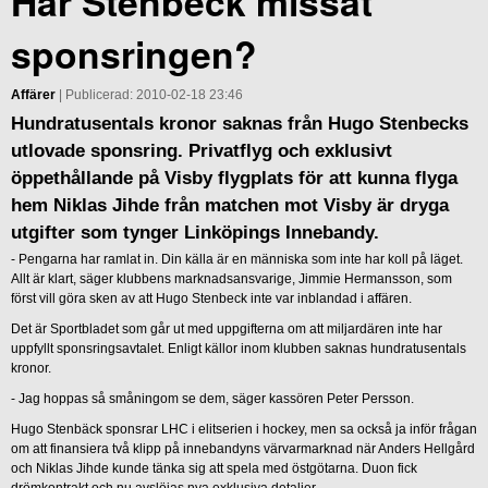
Har Stenbeck missat
sponsringen?
Affärer
| Publicerad: 2010-02-18 23:46
Hundratusentals kronor saknas från Hugo Stenbecks
utlovade sponsring. Privatflyg och exklusivt
öppethållande på Visby flygplats för att kunna flyga
hem Niklas Jihde från matchen mot Visby är dryga
utgifter som tynger Linköpings Innebandy.
- Pengarna har ramlat in. Din källa är en människa som inte har koll på läget.
Allt är klart, säger klubbens marknadsansvarige, Jimmie Hermansson, som
först vill göra sken av att Hugo Stenbeck inte var inblandad i affären.
Det är Sportbladet som går ut med uppgifterna om att miljardären inte har
uppfyllt sponsringsavtalet. Enligt källor inom klubben saknas hundratusentals
kronor.
- Jag hoppas så småningom se dem, säger kassören Peter Persson.
Hugo Stenbäck sponsrar LHC i elitserien i hockey, men sa också ja inför frågan
om att finansiera två klipp på innebandyns värvarmarknad när Anders Hellgård
och Niklas Jihde kunde tänka sig att spela med östgötarna. Duon fick
drömkontrakt och nu avslöjas nya exklusiva detaljer.