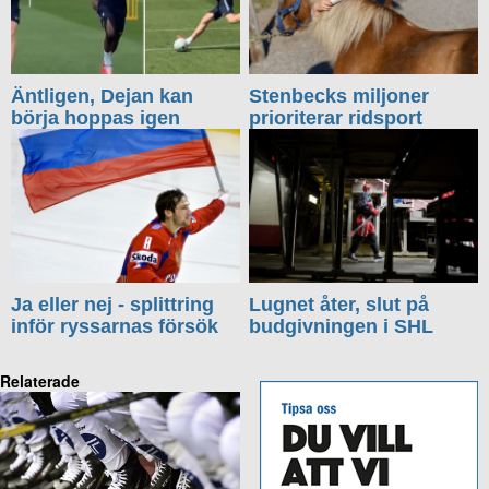
Äntligen, Dejan kan
Stenbecks miljoner
börja hoppas igen
prioriterar ridsport
Ja eller nej - splittring
Lugnet åter, slut på
inför ryssarnas försök
budgivningen i SHL
Relaterade