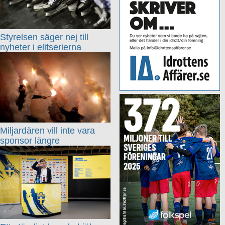
Styrelsen säger nej till
nyheter i elitserierna
Miljardären vill inte vara
sponsor längre