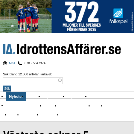
Mail
070 - 5647374
Sök bland 12.000 artiklar i arkivet:
Nyheter
Krönikor
Sport & spel
Nyhetsbrev
Arkiv
Om Idrottens Affärer
Affärer
I spåren av Corona
Arena
Event
Namn
Sponsring
TV-nyheter
Idrott & Turism