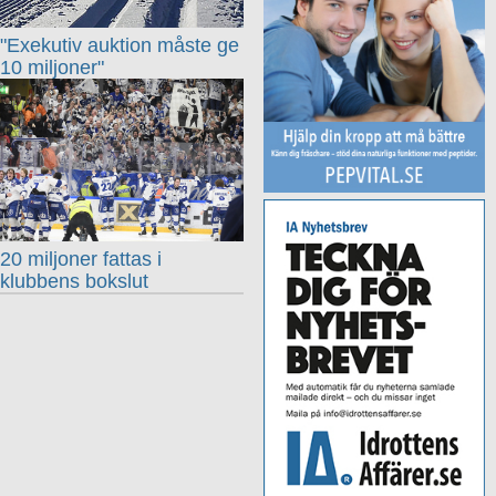
"Exekutiv auktion måste ge
10 miljoner"
20 miljoner fattas i
klubbens bokslut