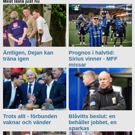
Mest lästa just nu
Äntligen, Dejan kan
Prognos i halvtid:
träna igen
Sirius vinner - MFF
missar
Trots allt - förbunden
Blåvitts beslut: en
vaknar och vänder
behåller jobbet, en
sparkas