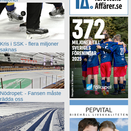
Kris i SSK - flera miljoner
saknas
Nödropet: - Fansen måste
rädda oss