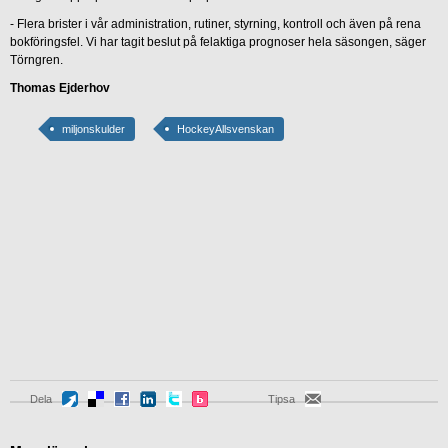
- Flera brister i vår administration, rutiner, styrning, kontroll och även på rena
bokföringsfel. Vi har tagit beslut på felaktiga prognoser hela säsongen, säger
Törngren.
Thomas Ejderhov
miljonskulder
HockeyAllsvenskan
Dela
Tipsa