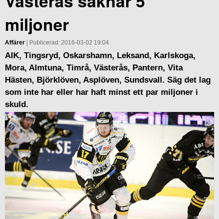
Västerås saknar 5
miljoner
Affärer
| Publicerad: 2016-03-02 19:04
AIK, Tingsryd, Oskarshamn, Leksand, Karlskoga,
Mora, Almtuna, Timrå, Västerås, Pantern, Vita
Hästen, Björklöven, Asplöven, Sundsvall. Säg det lag
som inte har eller har haft minst ett par miljoner i
skuld.