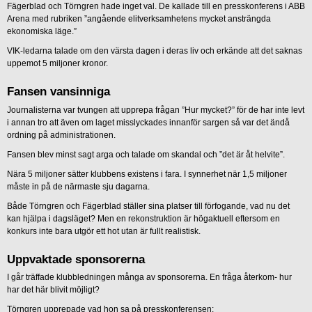
Fägerblad och Törngren hade inget val. De kallade till en presskonferens i ABB
Arena med rubriken ”angående elitverksamhetens mycket ansträngda
ekonomiska läge.”
VIK-ledarna talade om den värsta dagen i deras liv och erkände att det saknas
uppemot 5 miljoner kronor.
Fansen vansinniga
Journalisterna var tvungen att upprepa frågan ”Hur mycket?” för de har inte levt
i annan tro att även om laget misslyckades innanför sargen så var det ändå
ordning på administrationen.
Fansen blev minst sagt arga och talade om skandal och ”det är åt helvite”.
Nära 5 miljoner sätter klubbens existens i fara. I synnerhet när 1,5 miljoner
måste in på de närmaste sju dagarna.
Både Törngren och Fägerblad ställer sina platser till förfogande, vad nu det
kan hjälpa i dagsläget? Men en rekonstruktion är högaktuell eftersom en
konkurs inte bara utgör ett hot utan är fullt realistisk.
Uppvaktade sponsorerna
I går träffade klubbledningen många av sponsorerna. En fråga återkom- hur
har det här blivit möjligt?
Törngren upprepade vad hon sa på presskonferensen: