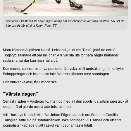
Spelarna i Västerås IK hade ingen aning om att ekonomin var körd i botten. Nu vet de
inte om de får ut sina löner. Foto: TT
Mora kämpar, Asplöven likaså, Leksand, ja, ni vet, Timrå, jodå de också,
Tingsryd saknade ett par miljoner, AIK var illa ute för bara några månader
sedan, ja, så där kan man hålla på.
Kommuner, sponsorer, privatpersoner får rycka ut till undsättning när kalkyler,
förhoppningar och ickrealism inte överensstämmer med sanningen.
Och kritiker vaknar, får luft och skäl.
"Värsta dagen"
Senast i raden – Västerås IK. Inte nog med att den sportsliga satsningen gick åt
skogen,D et gjorde också administrationen.
VIK Hockeys klubbdirektör/vd Johan Fägerblad och ordföranden Camilla
Törngren satte sig på syndarbänken, lokaltidningen VLT sände och ett antal
journalister kablade ut att fiaskot var i det närmaste totalt.