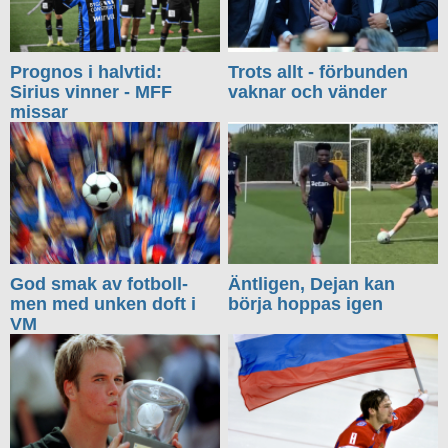
Prognos i halvtid:
Trots allt - förbunden
Sirius vinner - MFF
vaknar och vänder
missar
God smak av fotboll-
Äntligen, Dejan kan
men med unken doft i
börja hoppas igen
VM