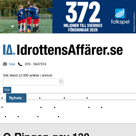
Mail
070 - 5647374
Sök bland 12.000 artiklar i arkivet:
Nyheter
Krönikor
Sport & spel
Nyhetsbrev
Arkiv
Om Idrottens Affärer
Affärer
I spåren av Corona
Arena
Event
Namn
Sponsring
TV-nyheter
Idrott & Turism