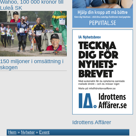
Wahoo, 100 000 kronor till
Luleå SK
150 miljoner i omsättning i
skogen
Idrottens Affärer
Hem
»
Nyheter
»
Event