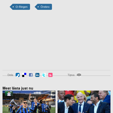
O-Ringen
Örebro
Dela
Tipsa
Mest lästa just nu