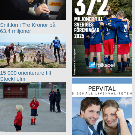
Snittlön i Tre Kronor på
63,4 miljoner
15 000 orienterare till
Stockholm