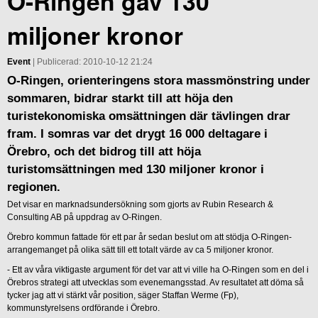
O-Ringen gav 130
miljoner kronor
Event
| Publicerad: 2010-10-12 21:24
O-Ringen, orienteringens stora massmönstring under
sommaren, bidrar starkt till att höja den
turistekonomiska omsättningen där tävlingen drar
fram. I somras var det drygt 16 000 deltagare i
Örebro, och det bidrog till att höja
turistomsättningen med 130 miljoner kronor i
regionen.
Det visar en marknadsundersökning som gjorts av Rubin Research &
Consulting AB på uppdrag av O-Ringen.
Örebro kommun fattade för ett par år sedan beslut om att stödja O-Ringen-
arrangemanget på olika sätt till ett totalt värde av ca 5 miljoner kronor.
- Ett av våra viktigaste argument för det var att vi ville ha O-Ringen som en del i
Örebros strategi att utvecklas som evenemangsstad. Av resultatet att döma så
tycker jag att vi stärkt vår position, säger Staffan Werme (Fp),
kommunstyrelsens ordförande i Örebro.