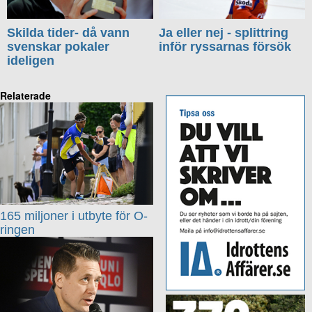
Skilda tider- då vann
Ja eller nej - splittring
svenskar pokaler
inför ryssarnas försök
ideligen
Relaterade
165 miljoner i utbyte för O-
ringen