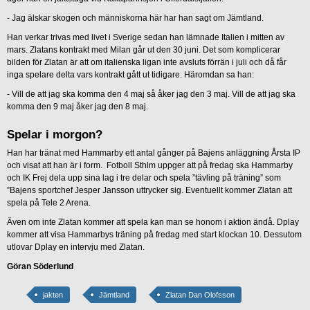
-
Jag älskar skogen och människorna här har han sagt om Jämtland.
Han verkar trivas med livet i Sverige sedan han lämnade Italien i mitten av
mars. Zlatans kontrakt med Milan går ut den 30 juni. Det som komplicerar
bilden för Zlatan är att om italienska ligan inte avsluts förrän i juli och då får
inga spelare delta vars kontrakt gått ut tidigare. Häromdan sa han:
-
Vill de att jag ska komma den 4 maj så åker jag den 3 maj. Vill de att jag ska
komma den 9 maj åker jag den 8 maj.
Spelar i morgon?
Han har tränat med Hammarby ett antal gånger på Bajens anläggning Årsta IP
och visat att han är i form. Fotboll Sthlm uppger att på fredag ska Hammarby
och IK Frej dela upp sina lag i tre delar och spela ”tävling på träning” som
”Bajens sportchef Jesper Jansson uttrycker sig. Eventuellt kommer Zlatan att
spela på Tele 2 Arena.
Även om inte Zlatan kommer att spela kan man se honom i aktion ändå. Dplay
kommer att visa Hammarbys träning på fredag med start klockan 10. Dessutom
utlovar Dplay en intervju med Zlatan.
Göran Söderlund
jakten
Jämtland
Zlatan Dan Olofsson