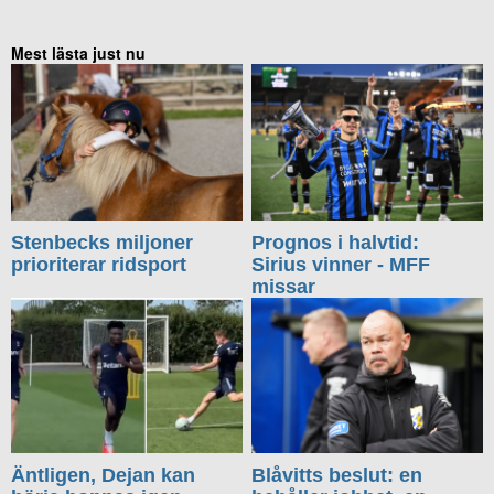
Mest lästa just nu
Stenbecks miljoner
Prognos i halvtid:
prioriterar ridsport
Sirius vinner - MFF
missar
Äntligen, Dejan kan
Blåvitts beslut: en