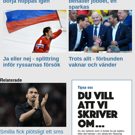
börja hoppas igen
behåller jobbet, en
sparkas
Ja eller nej - splittring
Trots allt - förbunden
inför ryssarnas försök
vaknar och vänder
Relaterade
Smilla fick plötsligt ett sms