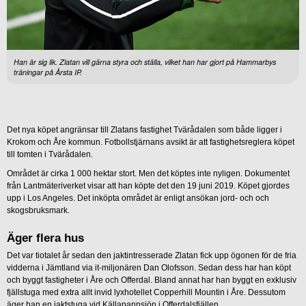
Han är sig lik. Zlatan vill gärna styra och ställa, vilket han har gjort på Hammarbys
träningar på Årsta IP.
Det nya köpet angränsar till Zlatans fastighet Tvärådalen som både ligger i
Krokom och Åre kommun. Fotbollstjärnans avsikt är att fastighetsreglera köpet
till tomten i Tvärådalen.
Området är cirka 1 000 hektar stort. Men det köptes inte nyligen. Dokumentet
från Lantmäteriverket visar att han köpte det den 19 juni 2019. Köpet gjordes
upp i Los Angeles. Det inköpta området är enligt ansökan jord- och och
skogsbruksmark.
Äger flera hus
Det var tiotalet år sedan den jaktintresserade Zlatan fick upp ögonen för de fria
vidderna i Jämtland via it-miljonären Dan Olofsson. Sedan dess har han köpt
och byggt fastigheter i Åre och Offerdal. Bland annat har han byggt en exklusiv
fjällstuga med extra allt invid lyxhotellet Copperhill Mountin i Åre. Dessutom
äger han en jaktstuga vid Källapannsjön i Offerdalsfjällen.