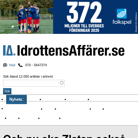
Mail
070 - 5647374
Sök bland 12.000 artiklar i arkivet:
Nyheter
Krönikor
Sport & spel
Nyhetsbrev
Arkiv
Om Idrottens Affärer
Affärer
I spåren av Corona
Arena
Event
Namn
Sponsring
TV-nyheter
Idrott & Turism