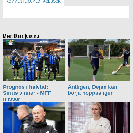
KOMMENTERA MED FACEBOOK
KOMMENTERA UTAN FACEBOOK
Mest lästa just nu
Prognos i halvtid:
Äntligen, Dejan kan
Sirius vinner - MFF
börja hoppas igen
missar