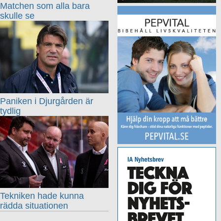
Matchen som alla bara
skulle se
Paniken i Djurgården är
tydlig
Tekniken hade kunna
rädda situationen