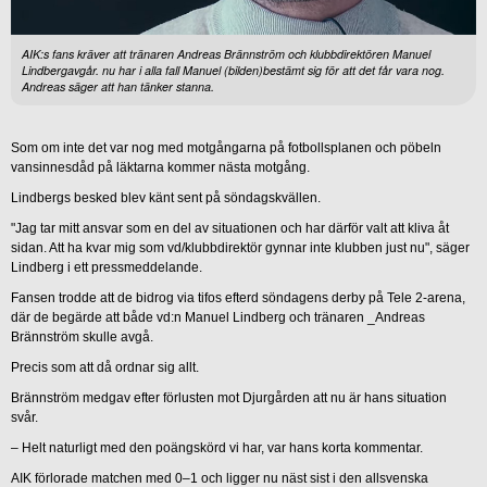
AIK:s fans kräver att tränaren Andreas Brännström och klubbdirektören Manuel
Lindbergavgår. nu har i alla fall Manuel (bilden)bestämt sig för att det får vara nog.
Andreas säger att han tänker stanna.
Som om inte det var nog med motgångarna på fotbollsplanen och pöbeln
vansinnesdåd på läktarna kommer nästa motgång.
Lindbergs besked blev känt sent på söndagskvällen.
"Jag tar mitt ansvar som en del av situationen och har därför valt att kliva åt
sidan. Att ha kvar mig som vd/klubbdirektör gynnar inte klubben just nu", säger
Lindberg i ett pressmeddelande.
Fansen trodde att de bidrog via tifos efterd söndagens derby på Tele 2-arena,
där de begärde att både vd:n Manuel Lindberg och tränaren _Andreas
Brännström skulle avgå.
Precis som att då ordnar sig allt.
Brännström medgav efter förlusten mot Djurgården att nu är hans situation
svår.
– Helt naturligt med den poängskörd vi har, var hans korta kommentar.
AIK förlorade matchen med 0–1 och ligger nu näst sist i den allsvenska