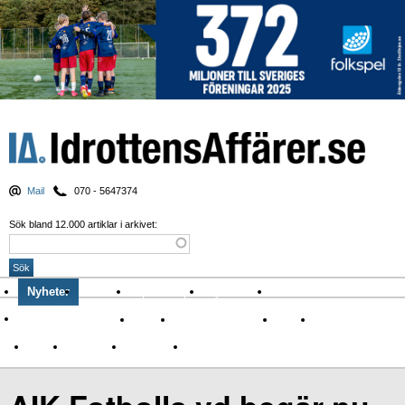
Mail
070 - 5647374
Sök bland 12.000 artiklar i arkivet:
Nyheter
Krönikor
Sport & spel
Nyhetsbrev
Arkiv
Om Idrottens Affärer
Affärer
I spåren av Corona
Arena
Event
Namn
Sponsring
TV-nyheter
Idrott & Turism