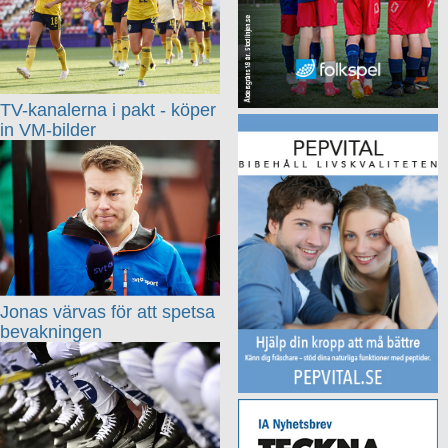
TV-kanalerna i pakt - köper
in VM-bilder
Jonas värvas för att spetsa
bevakningen