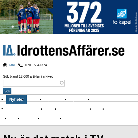
Mail
070 - 5647374
Sök bland 12.000 artiklar i arkivet:
Nyheter
Krönikor
Sport & spel
Nyhetsbrev
Arkiv
Om Idrottens Affärer
Affärer
I spåren av Corona
Arena
Event
Namn
Sponsring
TV-nyheter
Idrott & Turism