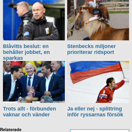
Blåvitts beslut: en
Stenbecks miljoner
behåller jobbet, en
prioriterar ridsport
sparkas
Trots allt - förbunden
Ja eller nej - splittring
vaknar och vänder
inför ryssarnas försök
Relaterade