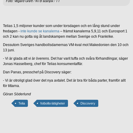
Foto: Vegard Grøtt / NTB scanpix / TT
Telias 1,5 miljoner kunder som under torsdagen och en lång stund under
fredagen -
inte kunde se kanalerna
– främst kanalerna 5,9,11 och Eurosport 1
och 2 kan nu gotta sig åt landskampen mellan Sverige och Frankrike.
Dessutom Sveriges handbollsdamernas VM-kval mot Makedonien den 10 och
13 juni.
- Vi är glada att vi är överens. Det har varit tuffa och svåra förhandlingar, säger
Jonas Hasselberg, chef för Telias konsumentaffär.
Dan Panas, presschef på Discovery säger:
- Vi är otroligt glad över det nya avtalet. Det är bra för båda parter, framför allt
för tittarna.
Göran Söderlund
Telia
fotbollsrättigheter
Discovery