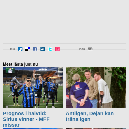
Dela
Tipsa
Mest lästa just nu
Prognos i halvtid:
Äntligen, Dejan kan
Sirius vinner - MFF
träna igen
missar