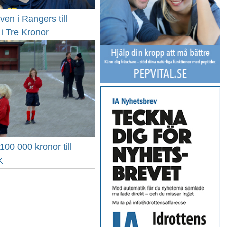
ven i Rangers till
i Tre Kronor
00 000 kronor till
K