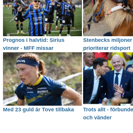
Prognos i halvtid: Sirius
Stenbecks miljoner
vinner - MFF missar
prioriterar ridsport
Med 23 guld är Tove tillbaka
Trots allt - förbund
och vänder