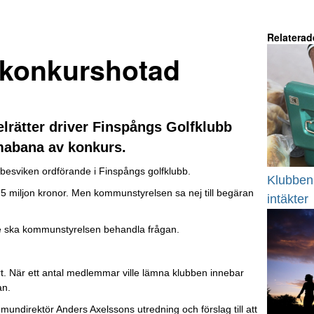
Relaterad
 konkurshotad
elrätter driver Finspångs Golfklubb
abana av konkurs.
esviken ordförande i Finspångs golfklubb.
Klubben 
,5 miljon kronor. Men kommunstyrelsen sa nej till begäran
intäkter
re ska kommunstyrelsen behandla frågan.
gert. När ett antal medlemmar ville lämna klubben innebar
an.
ndirektör Anders Axelssons utredning och förslag till att