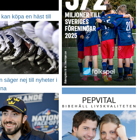
kan köpa en häst till
 säger nej till nyheter i
rna