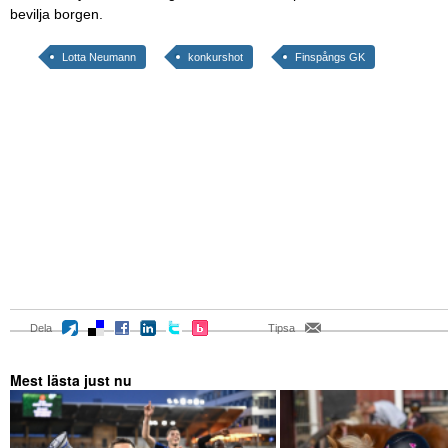
bevilja borgen.
Lotta Neumann
konkurshot
Finspångs GK
Dela
Tipsa
Mest lästa just nu