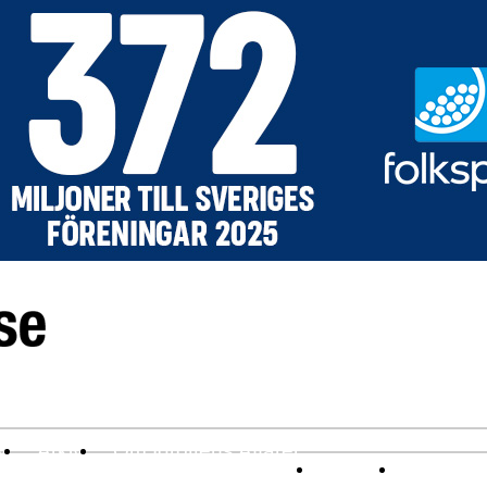
v
Arkiv
Om Idrottens Affärer
Affärer
I spåren av