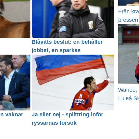
Från kra
pressen 
Blåvitts beslut: en behåller
jobbet, en sparkas
Wahoo, 1
Luleå S
en vaknar
Ja eller nej - splittring inför
ryssarnas försök