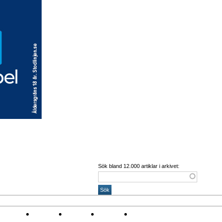
Sök bland 12.000 artiklar i arkivet:
 Corona
Arena
Event
Namn
Sponsring