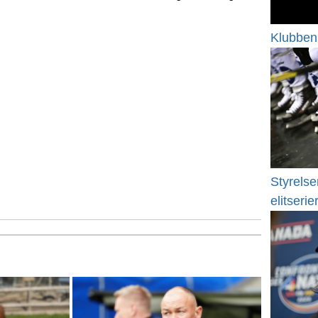
Klubben 
Styrelsen
elitserie