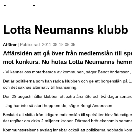
TV-nyheter
Idrott & Turism
Lotta Neumanns klubb
Affärer
| Publicerad: 2011-08-18 05:05
Affärsidén att gå över från medlemslån till sp
mot konkurs. Nu hotas Lotta Neumanns hemm
- Vi känner oss motarbetade av kommunen, säger Bengt Andersson, b
Det är politikerna som kan rädda klubben och ge ett borgenslån på 1
och det saknas alternativ till finansering.
Den 29 augusti håller klubben ett extra årsmöte och två dagar sena
- Jag har inte så stort hopp om de, säger Bengt Andersson.
Beslutet att skifta från tidigare mdlemslån till spelrätter blev ödesdi
det utgifter om cirka 2 miljoner kronor. Därmed bröt ekonomin samm
Kommunstyrelsens avslag innebär också att politikerna nobbade kommu