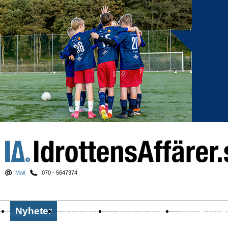
Mail
070 - 5647374
Nyheter
Krönikor
Sport & spel
Nyhetsbre