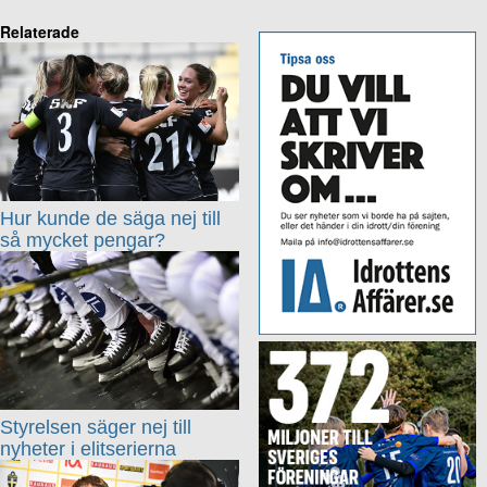
Relaterade
Hur kunde de säga nej till
så mycket pengar?
Styrelsen säger nej till
nyheter i elitserierna