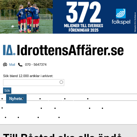
Mail
070 - 5647374
Sök bland 12.000 artiklar i arkivet:
Nyheter
Krönikor
Sport & spel
Nyhetsbrev
Arkiv
Om Idrottens Affärer
Affärer
I spåren av Corona
Arena
Event
Namn
Sponsring
TV-nyheter
Idrott & Turism