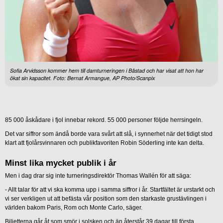
Sofia Arvidsson kommer hem till damturneringen i Båstad och har visat att hon har
ökat sin kapacitet. Foto: Bernat Armangue, AP Photo/Scanpix
85 000 åskådare i fjol innebar rekord. 55 000 personer följde herrsingeln.
Det var siffror som ändå borde vara svårt att slå, i synnerhet när det tidigt stod
klart att fjolårsvinnaren och publikfavoriten Robin Söderling inte kan delta.
Minst lika mycket publik i år
Men i dag drar sig inte turneringsdirektör Thomas Wallén för att säga:
- Allt talar för att vi ska komma upp i samma siffror i år. Startfältet är urstarkt och
vi ser verkligen ut att befästa vår position som den starkaste grustävlingen i
världen bakom Paris, Rom och Monte Carlo, säger.
Biljetterna går åt som smör i solsken och än återstår 39 dagar till första