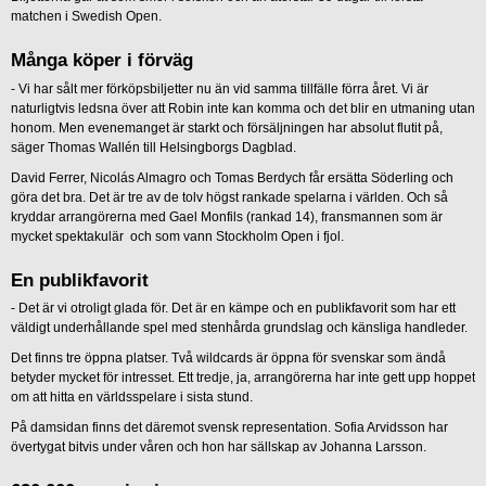
matchen i Swedish Open.
Många köper i förväg
- Vi har sålt mer förköpsbiljetter nu än vid samma tillfälle förra året. Vi är
naturligtvis ledsna över att Robin inte kan komma och det blir en utmaning utan
honom. Men evenemanget är starkt och försäljningen har absolut flutit på,
säger Thomas Wallén till Helsingborgs Dagblad.
David Ferrer, Nicolás Almagro och Tomas Berdych får ersätta Söderling och
göra det bra. Det är tre av de tolv högst rankade spelarna i världen. Och så
kryddar arrangörerna med Gael Monfils (rankad 14), fransmannen som är
mycket spektakulär och som vann Stockholm Open i fjol.
En publikfavorit
- Det är vi otroligt glada för. Det är en kämpe och en publikfavorit som har ett
väldigt underhållande spel med stenhårda grundslag och känsliga handleder.
Det finns tre öppna platser. Två wildcards är öppna för svenskar som ändå
betyder mycket för intresset. Ett tredje, ja, arrangörerna har inte gett upp hoppet
om att hitta en världsspelare i sista stund.
På damsidan finns det däremot svensk representation. Sofia Arvidsson har
övertygat bitvis under våren och hon har sällskap av Johanna Larsson.