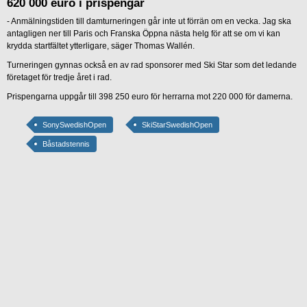
620 000 euro i prispengar
- Anmälningstiden till damturneringen går inte ut förrän om en vecka. Jag ska
antagligen ner till Paris och Franska Öppna nästa helg för att se om vi kan
krydda startfältet ytterligare, säger Thomas Wallén.
Turneringen gynnas också en av rad sponsorer med Ski Star som det ledande
företaget för tredje året i rad.
Prispengarna uppgår till 398 250 euro för herrarna mot 220 000 för damerna.
SonySwedishOpen
SkiStarSwedishOpen
Båstadstennis