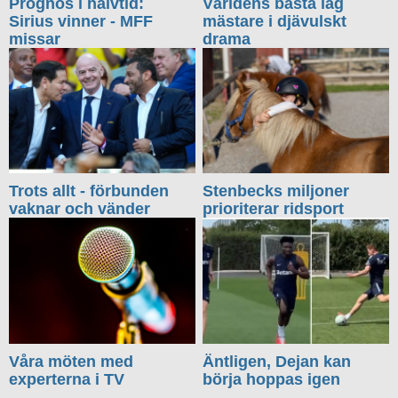
Prognos i halvtid:
Världens bästa lag
Sirius vinner - MFF
mästare i djävulskt
missar
drama
Trots allt - förbunden
Stenbecks miljoner
vaknar och vänder
prioriterar ridsport
Våra möten med
Äntligen, Dejan kan
experterna i TV
börja hoppas igen