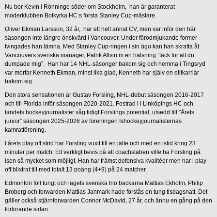
Nu bor Kevin i Rönninge söder om Stockholm, han är garanterat
moderklubben Botkyrka HC:s första Stanley Cup-mästare.
Oliver Ekman Larsson, 32 år, har ett helt annat CV, men var inför den här
säsongen inte längre önskvärd i Vancouver. Under förödmjukande former
tvingades han lämna. Med Stanley Cup-ringen i sin ägo kan han skratta åt
Vancouvers svenska manager, Patrik Allvin m en hälsning ”tack för att du
dumpade mig”. Han har 14 NHL-säsonger bakom sig och hemma i Tingsryd
var morfar Kenneth Ekman, minst lika glad, Kenneth har själv en elitkarriär
bakom sig.
Den stora sensationen är Gustav Forsling, NHL-debut säsongen 2016-2017
och till Florida inför säsongen 2020-2021. Fostrad i i Linköpings HC och
landets hockeyjournalister såg tidigt Forslings potential, utsedd till ”Årets
junior” säsongen 2025-2026 av föreningen Ishockeyjournalisternas
kamratförening.
I årets play off strid har Forsling vuxit till en jätte och med en istid kring 23
minuter per match. Ett verkligt bevis på att coachstaben ville ha Forsling på
isen så mycket som möjligt. Han har främst defensiva kvalitéer men har i play
off blixtrat till med totalt 13 poäng (4+9) på 24 matcher.
Edmonton föll tungt och lagets svenska trio backarna Mattias Ekholm, Philip
Broberg och forwarden Mattias Janmark hade förstås en tung tisdagsnatt. Det
gäller också stjärnforwarden Connor McDavid, 27 år, och ännu en gång på den
förlorande sidan.