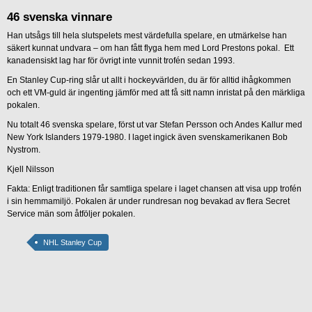
46 svenska vinnare
Han utsågs till hela slutspelets mest värdefulla spelare, en utmärkelse han
säkert kunnat undvara – om han fått flyga hem med Lord Prestons pokal. Ett
kanadensiskt lag har för övrigt inte vunnit trofén sedan 1993.
En Stanley Cup-ring slår ut allt i hockeyvärlden, du är för alltid ihågkommen
och ett VM-guld är ingenting jämför med att få sitt namn inristat på den märkliga
pokalen.
Nu totalt 46 svenska spelare, först ut var Stefan Persson och Andes Kallur med
New York Islanders 1979-1980. I laget ingick även svenskamerikanen Bob
Nystrom.
Kjell Nilsson
Fakta: Enligt traditionen får samtliga spelare i laget chansen att visa upp trofén
i sin hemmamiljö. Pokalen är under rundresan nog bevakad av flera Secret
Service män som åtföljer pokalen.
NHL Stanley Cup