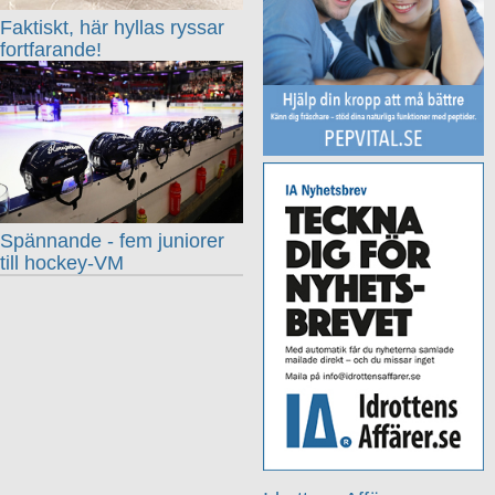
Faktiskt, här hyllas ryssar
fortfarande!
Spännande - fem juniorer
till hockey-VM