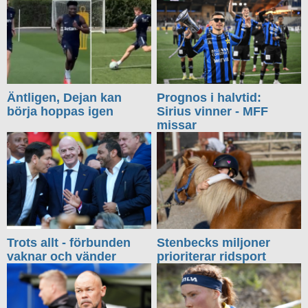
Äntligen, Dejan kan
Prognos i halvtid:
börja hoppas igen
Sirius vinner - MFF
missar
Trots allt - förbunden
Stenbecks miljoner
vaknar och vänder
prioriterar ridsport