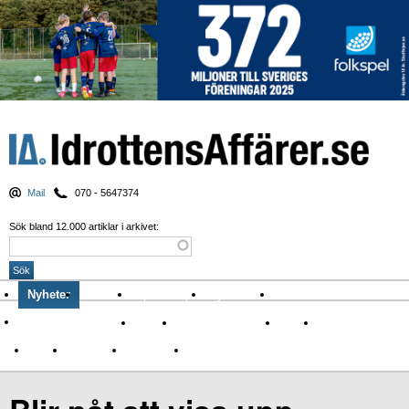
Mail
070 - 5647374
Sök bland 12.000 artiklar i arkivet:
Nyheter
Krönikor
Sport & spel
Nyhetsbrev
Arkiv
Om Idrottens Affärer
Affärer
I spåren av Corona
Arena
Event
Namn
Sponsring
TV-nyheter
Idrott & Turism