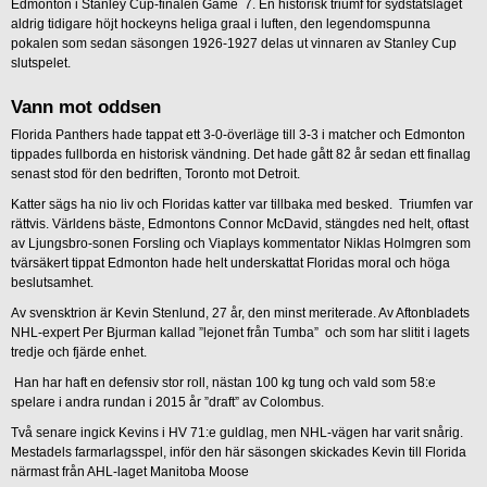
Edmonton i Stanley Cup-finalen Game 7. En historisk triumf för sydstatslaget
aldrig tidigare höjt hockeyns heliga graal i luften, den legendomspunna
pokalen som sedan säsongen 1926-1927 delas ut vinnaren av Stanley Cup
slutspelet.
Vann mot oddsen
Florida Panthers hade tappat ett 3-0-överläge till 3-3 i matcher och Edmonton
tippades fullborda en historisk vändning. Det hade gått 82 år sedan ett finallag
senast stod för den bedriften, Toronto mot Detroit.
Katter sägs ha nio liv och Floridas katter var tillbaka med besked. Triumfen var
rättvis. Världens bäste, Edmontons Connor McDavid, stängdes ned helt, oftast
av Ljungsbro-sonen Forsling och Viaplays kommentator Niklas Holmgren som
tvärsäkert tippat Edmonton hade helt underskattat Floridas moral och höga
beslutsamhet.
Av svensktrion är Kevin Stenlund, 27 år, den minst meriterade. Av Aftonbladets
NHL-expert Per Bjurman kallad ”lejonet från Tumba” och som har slitit i lagets
tredje och fjärde enhet.
Han har haft en defensiv stor roll, nästan 100 kg tung och vald som 58:e
spelare i andra rundan i 2015 år ”draft” av Colombus.
Två senare ingick Kevins i HV 71:e guldlag, men NHL-vägen har varit snårig.
Mestadels farmarlagsspel, inför den här säsongen skickades Kevin till Florida
närmast från AHL-laget Manitoba Moose