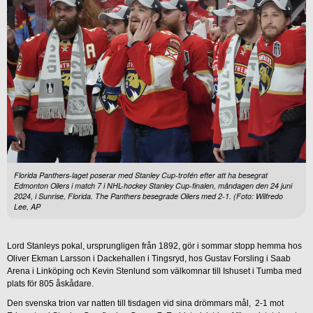
Florida Panthers-laget poserar med Stanley Cup-trofén efter att ha besegrat
Edmonton Oilers i match 7 i NHL-hockey Stanley Cup-finalen, måndagen den 24 juni
2024, i Sunrise, Florida. The Panthers besegrade Oilers med 2-1. (Foto: Wilfredo
Lee, AP
Lord Stanleys pokal, ursprungligen från 1892, gör i sommar stopp hemma hos
Oliver Ekman Larsson i Dackehallen i Tingsryd, hos Gustav Forsling i Saab
Arena i Linköping och Kevin Stenlund som välkomnar till Ishuset i Tumba med
plats för 805 åskådare.
Den svenska trion var natten till tisdagen vid sina drömmars mål, 2-1 mot