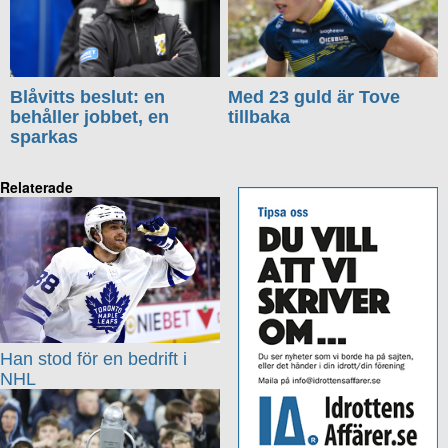
Blåvitts beslut: en
Med 23 guld är Tove
behåller jobbet, en
tillbaka
sparkas
Relaterade
Han stod för en bedrift i
NHL