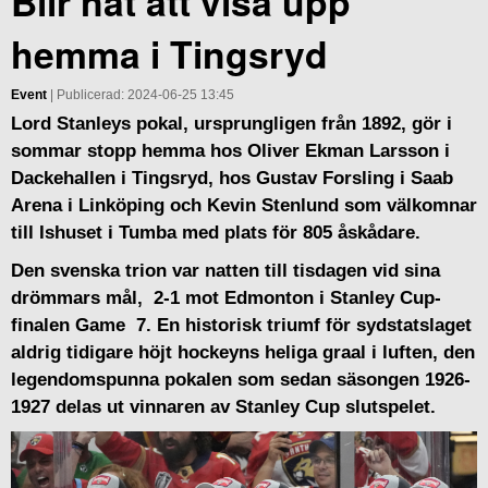
Blir nåt att visa upp
hemma i Tingsryd
Event
| Publicerad: 2024-06-25 13:45
Lord Stanleys pokal, ursprungligen från 1892, gör i
sommar stopp hemma hos Oliver Ekman Larsson i
Dackehallen i Tingsryd, hos Gustav Forsling i Saab
Arena i Linköping och Kevin Stenlund som välkomnar
till Ishuset i Tumba med plats för 805 åskådare.
Den svenska trion var natten till tisdagen vid sina
drömmars mål, 2-1 mot Edmonton i Stanley Cup-
finalen Game 7. En historisk triumf för sydstatslaget
aldrig tidigare höjt hockeyns heliga graal i luften, den
legendomspunna pokalen som sedan säsongen 1926-
1927 delas ut vinnaren av Stanley Cup slutspelet.