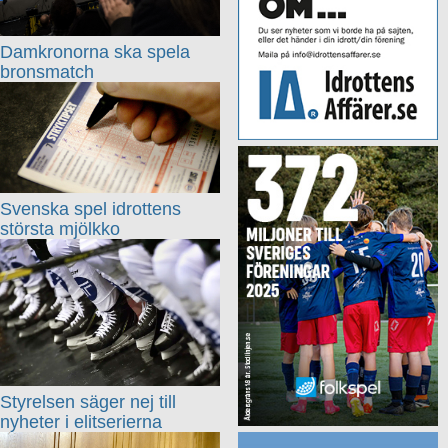
Damkronorna ska spela
bronsmatch
Svenska spel idrottens
största mjölkko
Styrelsen säger nej till
nyheter i elitserierna