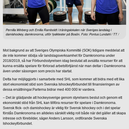
Pernilla Winberg och Emilia Ramboldt i träningslokalen när Sveriges landslag i
damishockey, damkronorna, utför fysiktester på Bosön. Foto: Pontus Lundahl / TT /
Mot bakgrund av att Sveriges Olympiska Kommitté (SOK) tidigare meddelat att
de inte kommer stödja vår landslagsverksamhet för Damkronorna under
2018/2019, så har Förbundsstyrelsen idag beslutat att avsätta resurser för att
kunna ersätta spelare för förlorad arbetsförtjänst när man deltar i Damkronorna
även under säsongen som precis har startat.
Detta har möjliggjorts i samarbete med SHL som kommer att bidra med ett lika
stort ekonomiskt stöd som Svenska Ishockeyförbundet till finansieringen av
dessa ersättningar.Parterna bidrar med 400 000 kr vardera.
– Det är glädjande att hockeysverige genom styrelsens beslut och genom ett
ekonomiskt stöd från SHL kan tillföra resurser för spelare i Damkronorna.
Svensk flick- och damishockey är viktig för Svensk Ishockey och i det spelar
förstås Damkronorna en alldeles särskilt viktig roll både när det gäller att skapa
intresse och förebilder, säger Anders Larsson, ordförande Svenska
Ishockeyförbundet.