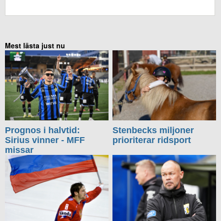
KOMMENTERA UTAN FACEBOOK
Mest lästa just nu
Prognos i halvtid:
Stenbecks miljoner
Sirius vinner - MFF
prioriterar ridsport
missar