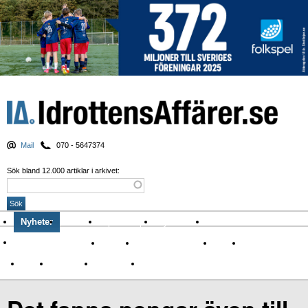
Mail
070 - 5647374
Sök bland 12.000 artiklar i arkivet:
Nyheter
Krönikor
Sport & spel
Nyhetsbrev
Arkiv
Om Idrottens Affärer
Affärer
I spåren av Corona
Arena
Event
Namn
Sponsring
TV-nyheter
Idrott & Turism