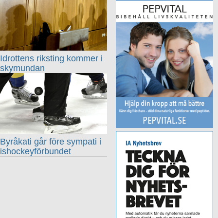
Idrottens riksting kommer i
skymundan
Byråkati går före sympati i
ishockeyförbundet