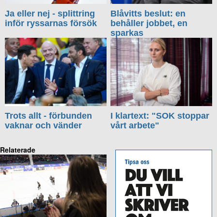
Ja eller nej - splittring
Blåvitts beslut: en
inför ryssarnas försök
behåller jobbet, en
sparkas
Trots allt - förbunden
I klartext: "SOK stoppar
vaknar och vänder
vårt arbete"
Relaterade