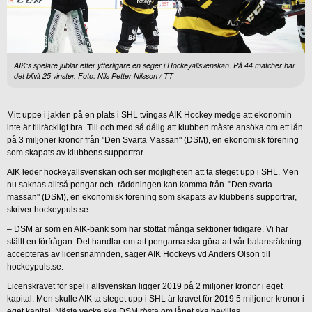
AIK:s spelare jublar efter ytterligare en seger i Hockeyallsvenskan. På 44 matcher har
det blivit 25 vinster. Foto: Nils Petter Nilsson / TT
Mitt uppe i jakten på en plats i SHL tvingas AIK Hockey medge att ekonomin
inte är tillräckligt bra. Till och med så dålig att klubben måste ansöka om ett lån
på 3 miljoner kronor från "Den Svarta Massan" (DSM), en ekonomisk förening
som skapats av klubbens supportrar.
AIK leder hockeyallsvenskan och ser möjligheten att ta steget upp i SHL. Men
nu saknas alltså pengar och räddningen kan komma från "Den svarta
massan" (DSM), en ekonomisk förening som skapats av klubbens supportrar,
skriver hockeypuls.se.
– DSM är som en AIK-bank som har stöttat många sektioner tidigare. Vi har
ställt en förfrågan. Det handlar om att pengarna ska göra att vår balansräkning
accepteras av licensnämnden, säger AIK Hockeys vd Anders Olson till
hockeypuls.se.
Licenskravet för spel i allsvenskan ligger 2019 på 2 miljoner kronor i eget
kapital. Men skulle AIK ta steget upp i SHL är kravet för 2019 5 miljoner kronor i
eget kapital. Nästa vecka ska DSM rösta om lånet ska beviljas