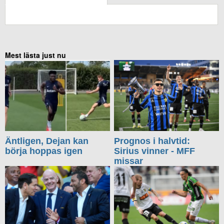
KOMMENTERA UTAN FACEBOOK
Mest lästa just nu
Äntligen, Dejan kan
Prognos i halvtid:
börja hoppas igen
Sirius vinner - MFF
missar