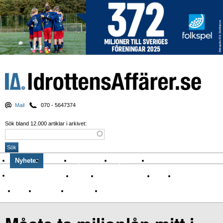
Mail
070 - 5647374
Sök bland 12.000 artiklar i arkivet:
Nyheter
Krönikor
Sport & spel
Nyhetsbrev
Arkiv
Om Idrottens Affärer
Affärer
I spåren av Corona
Arena
Event
Namn
Sponsring
TV-nyheter
Idrott & Turism