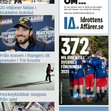
20 miljoner fattas i
klubbens bokslut
Från kraven i Rangers till
pressen i Tre Kronor
Hockeyklubbar stoppas
från spel