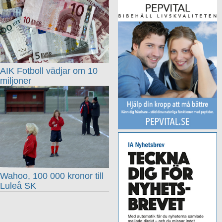
AIK Fotboll vädjar om 10
miljoner
Wahoo, 100 000 kronor till
Luleå SK