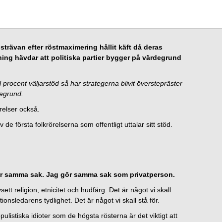
 strävan efter röstmaximering hållit käft då deras
ning hävdar att politiska partier bygger på värdegrund
 procent väljarstöd så har strategerna blivit överstepräster
degrund.
relser också.
de första folkrörelserna som offentligt uttalar sitt stöd.
gör samma sak. Jag gör samma sak som privatperson.
ett religion, etnicitet och hudfärg. Det är något vi skall
onsledarens tydlighet. Det är något vi skall stå för.
listiska idioter som de högsta rösterna är det viktigt att