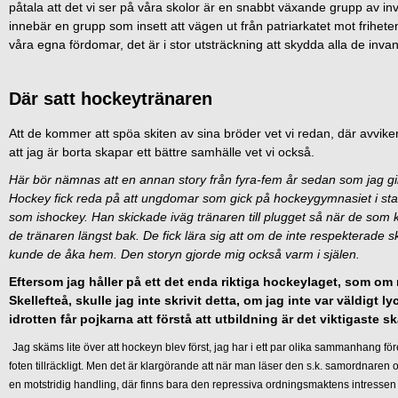
påtala att det vi ser på våra skolor är en snabbt växande grupp av in
innebär en grupp som insett att vägen ut från patriarkatet mot frihete
våra egna fördomar, det är i stor utsträckning att skydda alla de inva
Där satt hockeytränaren
Att de kommer att spöa skiten av sina bröder vet vi redan, där avviker 
att jag är borta skapar ett bättre samhälle vet vi också.
Här bör nämnas att en annan story från fyra-fem år sedan som jag gil
Hockey fick reda på att ungdomar som gick på hockeygymnasiet i stad
som ishockey. Han skickade iväg tränaren till plugget så när de som 
de tränaren längst bak. De fick lära sig att om de inte respekterade
kunde de åka hem. Den storyn gjorde mig också varm i själen.
Eftersom jag håller på ett det enda riktiga hockeylaget, som om 
Skellefteå, skulle jag inte skrivit detta, om jag inte var väldigt l
idrotten får pojkarna att förstå att utbildning är det viktigaste
Jag skäms lite över att hockeyn blev först, jag har i ett par olika sammanhang f
foten tillräckligt. Men det är klargörande att när man läser den s.k. samordnaren
en motstridig handling, där finns bara den repressiva ordningsmaktens intressen i