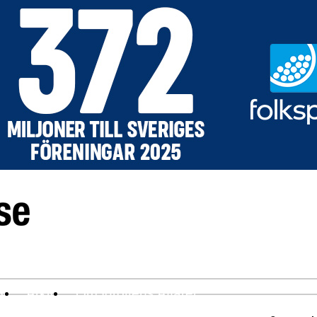
ev
Arkiv
Om Idrottens Affärer