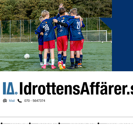
Mail
070 - 5647374
Nyheter
Krönikor
Sport & spel
Nyhetsbr