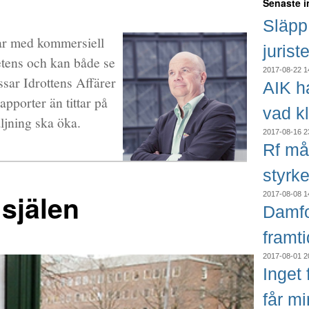
Senaste 
Släpp 
tar med kommersiell
jurist
etens och kan både se
2017-08-22 1
sar Idrottens Affärer
AIK h
apporter än tittar på
vad k
ljning ska öka.
2017-08-16 2
Rf må
styrke
 själen
2017-08-08 1
Damfo
framt
2017-08-01 2
Inget f
får m