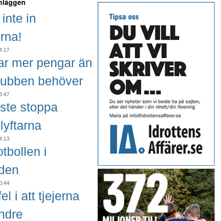
inläggen
inte in
erna!
4:17
ar mer pengar än
lubben behöver
3:47
ste stoppa
lyftarna
4:13
tbollen i
iden
0:44
el i att tjejerna
indre