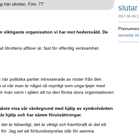
 från idrotten. Foto: TT
slutar
2017-06-26 1
Prenumere
n viktigaste organisation vi har mot hedersvåld. De
senaste i
 Idrottens affärer är, fast för offentlig verksamhet.
när politiska partier intresserade av röster från den
ut när man är något så osynligt som unga tjejer med
ir man varm i själen att nu den första stora organisationen
igt måste visa vår värdegrund med hjälp av symbolvärden
vår hjälp och har sämre förutsättningar.
 är tidsenligt, det är viktigt och framförallt är det ett
 för. Jag vet att förbundsstyrelse står för samma