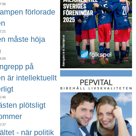
7:06
ampen förlorade
en
2:21
ten måste höja
n
4:05
angrepp på
en är intellektuellt
rligt
0:46
sten plötsligt
kommer
0:37
ältet - när politik