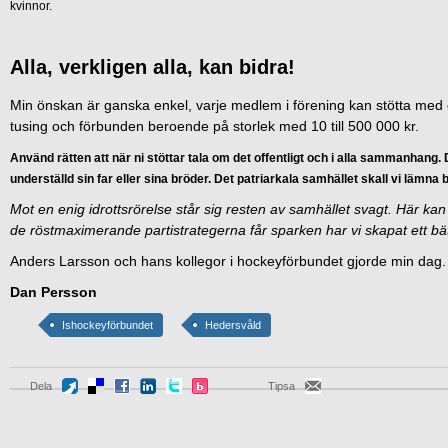
kvinnor.
Alla, verkligen alla, kan bidra!
Min önskan är ganska enkel, varje medlem i förening kan stötta med e
tusing och förbunden beroende på storlek med 10 till 500 000 kr.
Använd rätten att när ni stöttar tala om det offentligt och i alla sammanhang. D
underställd sin far eller sina bröder. Det patriarkala samhället skall vi lämn
Mot en enig idrottsrörelse står sig resten av samhället svagt. Här kan v
de röstmaximerande partistrategerna får sparken har vi skapat ett bä
Anders Larsson och hans kollegor i hockeyförbundet gjorde min dag
Dan Persson
Ishockeyförbundet
Hedersvåld
Dela
Tipsa