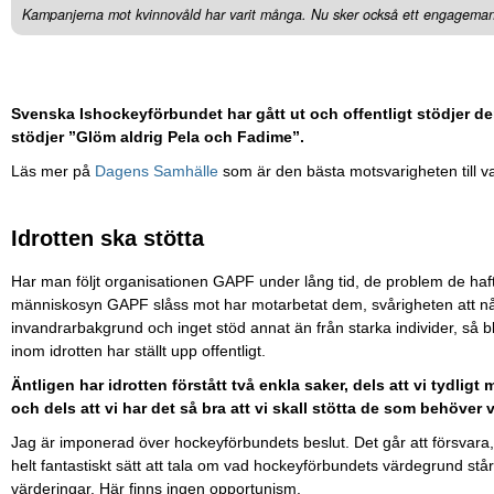
Kampanjerna mot kvinnovåld har varit många. Nu sker också ett engagemang
Svenska Ishockeyförbundet har gått ut och offentligt stödjer de
stödjer ”Glöm aldrig Pela och Fadime”.
Läs mer på
Dagens Samhälle
som är den bästa motsvarigheten till vad
Idrotten ska stötta
Har man följt organisationen GAPF under lång tid, de problem de haft 
människosyn GAPF slåss mot har motarbetat dem, svårigheten att nå 
invandrarbakgrund och inget stöd annat än från starka individer, så bl
inom idrotten har ställt upp offentligt.
Äntligen har idrotten förstått två enkla saker, dels att vi tydl
och dels att vi har det så bra att vi skall stötta de som behöver 
Jag är imponerad över hockeyförbundets beslut. Det går att försvara, det
helt fantastiskt sätt att tala om vad hockeyförbundets värdegrund står
värderingar. Här finns ingen opportunism.