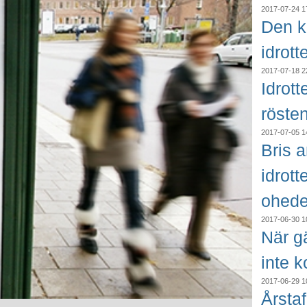
2017-07-24 1
Den k
idrott
2017-07-18 2
Idrot
röste
2017-07-05 1
Bris 
idrott
ohede
2017-06-30 1
När gä
inte 
2017-06-29 1
Årstaf