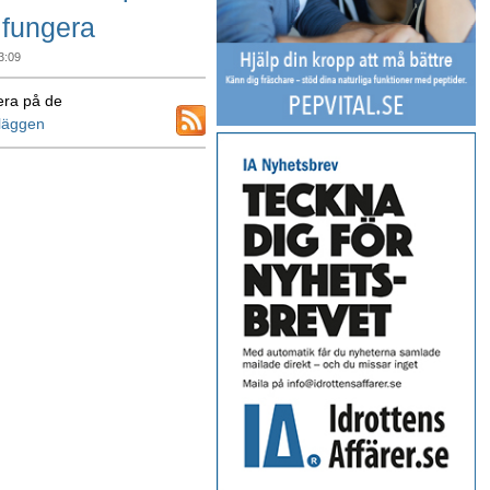
 fungera
3:09
ra på de
nläggen