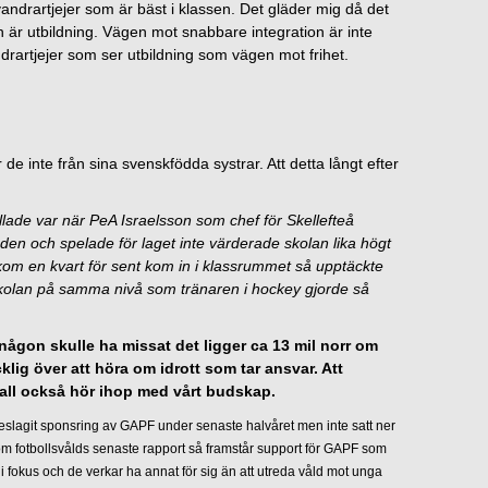
vandrartjejer som är bäst i klassen. Det gläder mig då det
n är utbildning. Vägen mot snabbare integration är inte
ndrartjejer som ser utbildning som vägen mot frihet.
de inte från sina svenskfödda systrar. Att detta långt efter
lade var när PeA Israelsson som chef för Skellefteå
en och spelade för laget inte värderade skolan lika högt
kom en kvart för sent kom in i klassrummet så upptäckte
 skolan på samma nivå som tränaren i hockey gjorde så
någon skulle ha missat det ligger ca 13 mil norr om
ycklig över att höra om idrott som tar ansvar. Att
 skall också hör ihop med vårt budskap.
öreslagit sponsring av GAPF under senaste halvåret men inte satt ner
 om fotbollsvålds senaste rapport så framstår support för GAPF som
 fokus och de verkar ha annat för sig än att utreda våld mot unga