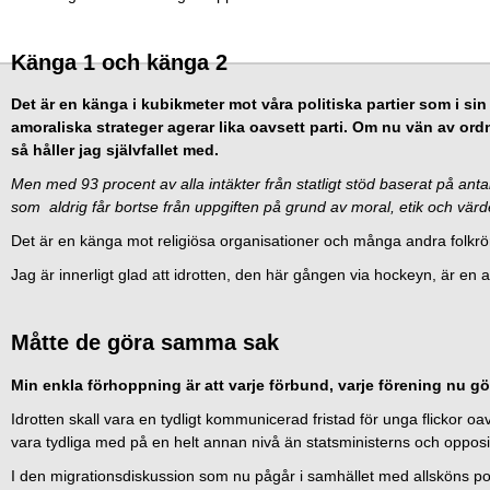
Känga 1 och känga 2
Det är en känga i kubikmeter mot våra politiska partier som i sin
amoraliska strateger agerar lika oavsett parti. Om nu vän av ord
så håller jag självfallet med.
Men med 93 procent av alla intäkter från statligt stöd baserat på antal
som aldrig får bortse från uppgiften på grund av moral, etik och vär
Det är en känga mot religiösa organisationer och många andra folkrö
Jag är innerligt glad att idrotten, den här gången via hockeyn, är en av 
Måtte de göra samma sak
Min enkla förhoppning är att varje förbund, varje förening nu 
Idrotten skall vara en tydligt kommunicerad fristad för unga flickor oavs
vara tydliga med på en helt annan nivå än statsministerns och oppositi
I den migrationsdiskussion som nu pågår i samhället med allsköns popu