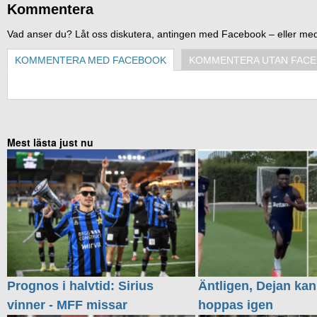
Kommentera
Vad anser du? Låt oss diskutera, antingen med Facebook – eller me
KOMMENTERA MED FACEBOOK
KOMMENTERA UTAN FAC
Mest lästa just nu
Prognos i halvtid: Sirius
Äntligen, Dejan kan
vinner - MFF missar
hoppas igen