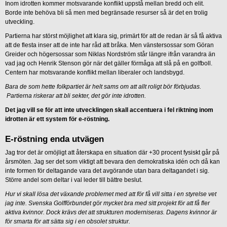
Inom idrotten kommer motsvarande konflikt uppstå mellan bredd och elit.
Borde inte behöva bli så men med begränsade resurser så är det en trolig
utveckling.
Partierna har störst möjlighet att klara sig, primärt för att de redan är så få aktiva
att de flesta inser att de inte har råd att bråka. Men vänstersossar som Göran
Greider och högersossar som Niklas Nordström står längre ifrån varandra än
vad jag och Henrik Stenson gör när det gäller förmåga att slå på en golfboll.
Centern har motsvarande konflikt mellan liberaler och landsbygd.
Bara de som hette folkpartiet är helt sams om att allt roligt bör förbjudas.
Partierna riskerar att bli sekter, det gör inte idrotten.
Det jag vill se för att inte utvecklingen skall accentuera i fel riktning inom
idrotten är ett system för e-röstning.
E-röstning enda utvägen
Jag tror det är omöjligt att återskapa en situation där +30 procent fysiskt går på
årsmöten. Jag ser det som viktigt att bevara den demokratiska idén och då kan
inte formen för deltagande vara det avgörande utan bara deltagandet i sig.
Större andel som deltar i val leder till bättre beslut.
Hur vi skall lösa det växande problemet med att för få vill sitta i en styrelse vet
jag inte. Svenska Golfförbundet gör mycket bra med sitt projekt för att få fler
aktiva kvinnor. Dock krävs det att strukturen moderniseras. Dagens kvinnor är
för smarta för att sätta sig i en obsolet struktur.