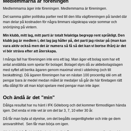
Medlemmarna är föreningen
Medlemmarna äger inte föreningen. Medlemmarna är föreningen.
Det samma gäller politiska partier ned till den lilla vägföreningen på landet där
man delar på kostnaden för några timmars vägskrapa varje sommar och
snöröjning på vintern.
Min klubb, mitt lag, mitt parti är totalt felaktiga begrepp rent språkligt. Den
klubb jag är medlem i, det lag jag håller på, det parti jag röstar på (man kan
vara aktiv också men det är numera så få så det kan vi bortse ifrån) är det
vi bör sträva efter att återskapa.
I många fall har föreningen inte ens ett lag. Man äger ett bolag som har ett
antal anställda som spelar för bolaget. Bolaget styrs då av aktiebolagslagen
med syftet att berika ägaren genom maximal vinst i utdelning (och till
beskattning). Då ägaren föreningen har en nästan 100 procentig idé om att
pengar bara är medel medan målet är medaljer så går de här företagen rätt
ofta dåligt för att man köpt spelare med pengar man inte äger.
Och ändå är det "min"
Dåliga resultat har nu hänt i IFK Göteborg och det kommer förmodligen hända
igen. Det enda vi inte vet är om det tar 3, 7, 10 eller 30 år.
Då får man byta ut styrelse, om det begåtts oegentligheter och inte ge dem
ansvarsfrihet. Sen får man börja om igen.