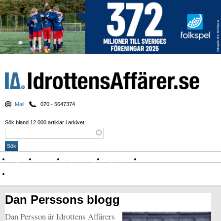
Mail
070 - 5647374
Sök bland 12.000 artiklar i arkivet:
Nyheter
Krönikor
Sport & spel
Nyhetsbrev
Arkiv
Om Idrottens Affärer
Dan Perssons blogg
Dan Persson är Idrottens Affärers