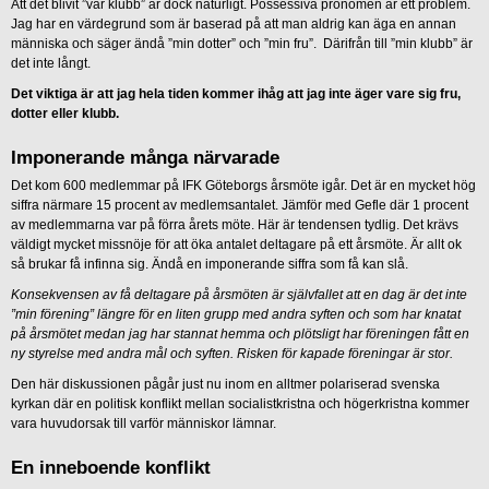
Att det blivit ”vår klubb” är dock naturligt. Possessiva pronomen är ett problem.
Jag har en värdegrund som är baserad på att man aldrig kan äga en annan
människa och säger ändå ”min dotter” och ”min fru”. Därifrån till ”min klubb” är
det inte långt.
Det viktiga är att jag hela tiden kommer ihåg att jag inte äger vare sig fru,
dotter eller klubb.
Imponerande många närvarade
Det kom 600 medlemmar på IFK Göteborgs årsmöte igår. Det är en mycket hög
siffra närmare 15 procent av medlemsantalet. Jämför med Gefle där 1 procent
av medlemmarna var på förra årets möte. Här är tendensen tydlig. Det krävs
väldigt mycket missnöje för att öka antalet deltagare på ett årsmöte. Är allt ok
så brukar få infinna sig. Ändå en imponerande siffra som få kan slå.
Konsekvensen av få deltagare på årsmöten är självfallet att en dag är det inte
”min förening” längre för en liten grupp med andra syften och som har knatat
på årsmötet medan jag har stannat hemma och plötsligt har föreningen fått en
ny styrelse med andra mål och syften. Risken för kapade föreningar är stor.
Den här diskussionen pågår just nu inom en alltmer polariserad svenska
kyrkan där en politisk konflikt mellan socialistkristna och högerkristna kommer
vara huvudorsak till varför människor lämnar.
En inneboende konflikt