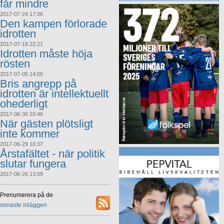
får mindre
2017-07-24 17:06
Den kampen förlorade
idrotten
2017-07-18 22:21
Idrotten måste höja
rösten
2017-07-05 14:05
Bris angrepp på
idrotten är intellektuellt
ohederligt
2017-06-30 10:46
När gästen plötsligt
inte kommer
2017-06-29 10:37
Årstafältet - när politik
slutar fungera
2017-06-26 13:09
Prenumerera på de
senaste inläggen