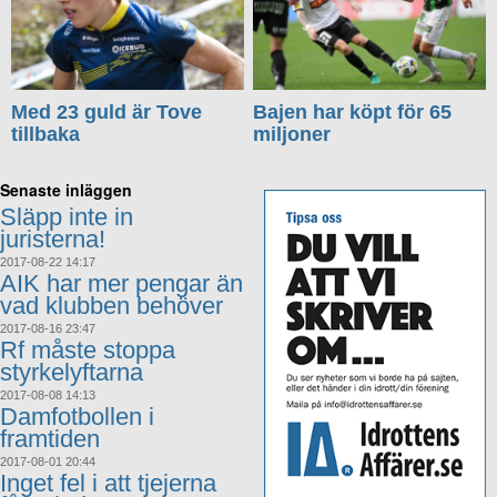
Med 23 guld är Tove
Bajen har köpt för 65
tillbaka
miljoner
Senaste inläggen
Släpp inte in
juristerna!
2017-08-22 14:17
AIK har mer pengar än
vad klubben behöver
2017-08-16 23:47
Rf måste stoppa
styrkelyftarna
2017-08-08 14:13
Damfotbollen i
framtiden
2017-08-01 20:44
Inget fel i att tjejerna