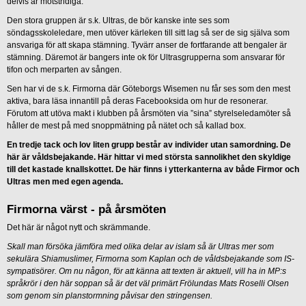
delvis är motstridiga.
Den stora gruppen är s.k. Ultras, de bör kanske inte ses som
söndagsskoleledare, men utöver kärleken till sitt lag så ser de sig själva som
ansvariga för att skapa stämning. Tyvärr anser de fortfarande att bengaler är
stämning. Däremot är bangers inte ok för Ultrasgrupperna som ansvarar för
tifon och merparten av sången.
Sen har vi de s.k. Firmorna där Göteborgs Wisemen nu får ses som den mest
aktiva, bara läsa innantill på deras Facebooksida om hur de resonerar.
Förutom att utöva makt i klubben på årsmöten via ”sina” styrelseledamöter så
håller de mest på med snoppmätning på nätet och så kallad box.
En tredje tack och lov liten grupp består av individer utan samordning. De
här är våldsbejakande. Här hittar vi med största sannolikhet den skyldige
till det kastade knallskottet. De här finns i ytterkanterna av både Firmor och
Ultras men med egen agenda.
Firmorna värst - på årsmöten
Det här är något nytt och skrämmande.
Skall man försöka jämföra med olika delar av islam så är Ultras mer som
sekulära Shiamuslimer, Firmorna som Kaplan och de våldsbejakande som IS-
sympatisörer. Om nu någon, för att känna att texten är aktuell, vill ha in MP:s
språkrör i den här soppan så är det väl primärt Frölundas Mats Roselli Olsen
som genom sin planstormning påvisar den stringensen.