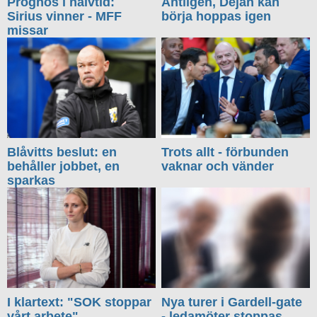
Prognos i halvtid:
Äntligen, Dejan kan
Sirius vinner - MFF
börja hoppas igen
missar
Blåvitts beslut: en
Trots allt - förbunden
behåller jobbet, en
vaknar och vänder
sparkas
I klartext: "SOK stoppar
Nya turer i Gardell-gate
vårt arbete"
- ledamöter stoppas