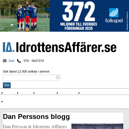
Mail
070 - 5647374
Sök bland 12.000 artiklar i arkivet:
Nyheter
Krönikor
Sport & spel
Nyhetsbrev
Arkiv
Om Idrottens Affärer
Dan Perssons blogg
Dan Persson är Idrottens Affärers