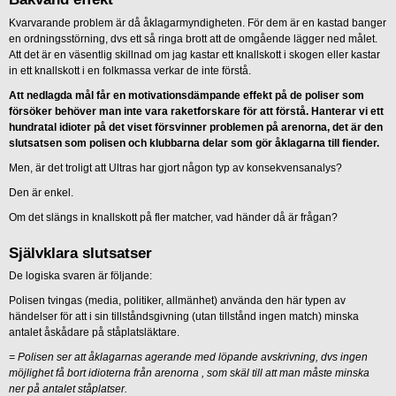
Kvarvarande problem är då åklagarmyndigheten. För dem är en kastad banger
en ordningsstörning, dvs ett så ringa brott att de omgående lägger ned målet.
Att det är en väsentlig skillnad om jag kastar ett knallskott i skogen eller kastar
in ett knallskott i en folkmassa verkar de inte förstå.
Att nedlagda mål får en motivationsdämpande effekt på de poliser som
försöker behöver man inte vara raketforskare för att förstå. Hanterar vi ett
hundratal idioter på det viset försvinner problemen på arenorna, det är den
slutsatsen som polisen och klubbarna delar som gör åklagarna till fiender.
Men, är det troligt att Ultras har gjort någon typ av konsekvensanalys?
Den är enkel.
Om det slängs in knallskott på fler matcher, vad händer då är frågan?
Självklara slutsatser
De logiska svaren är följande:
Polisen tvingas (media, politiker, allmänhet) använda den här typen av
händelser för att i sin tillståndsgivning (utan tillstånd ingen match) minska
antalet åskådare på ståplatsläktare.
= Polisen ser att åklagarnas agerande med löpande avskrivning, dvs ingen
möjlighet få bort idioterna från arenorna , som skäl till att man måste minska
ner på antalet ståplatser.