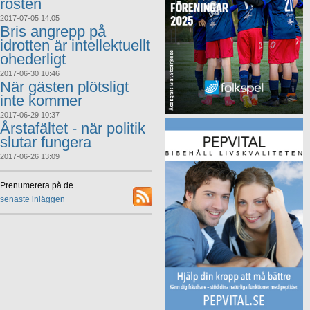
rösten
2017-07-05 14:05
Bris angrepp på
idrotten är intellektuellt
ohederligt
2017-06-30 10:46
När gästen plötsligt
inte kommer
2017-06-29 10:37
Årstafältet - när politik
slutar fungera
2017-06-26 13:09
Prenumerera på de
senaste inläggen