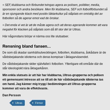
= SEF, klubbarna och förbundet tvingas agera av polisen, politiker, media,
sponsorer och andra besökare. Men för klubbarna, SEF och fotbollförbundet så
är en sjungande klack med positiv läktarkultur på ståplats en omistlig del av
fotbollen så de agerar emot vad de önskar.
= Det enda vi vet är att de måste agera och att deras agerande kommer att vara
negativt för klacken på ståplats som då till stor del är Ultras.
Här någonstans börjar vi närma oss lite slutsatser.
Rensning bland fansen...
De som då skadar samhällsutvecklingen, fotbollen, klubbarna, åskådare är de
våldsbejakande idioterna och deras kompisar i åklagarväsendet.
De våldsbejakande skiter självfallet i fotbollen. Ytterligare ett område där de
står ideologiskt nära åklagarkåren.
Min enkla slutsats är att här har klubbarna, Ultras-grupperna och polisen
ett gemensamt intresse att se till att de här våldsbejakande idioterna tas
om hand. Jag känner mig trygg i bedömningen att Ultras-grupperna
kommer att vara de effektivaste.
Dan Persson
Ultras
Firmor