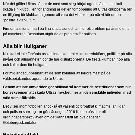
När det gäller Ultras så har de med små steg börjat agera så de inte skall
skada sin klubb. I en förlängning är det en förhoppning att Ultras-grupperna blir
en tillgång för klubbarna genom att vara det vi tänker på när vi hör orden
”positiv läktarkultur”.
Firmorna sitter primärt på fina sittplatser och är mer ett problem på årsmöten än
på matcherna. Dessutom utgör de ett problem för polisen.
Alla blir Huliganer
Nu skall vi inte förvänta oss att ledarskribenter, kulturredaktörer, politiker på alla
nivåer och allmänheten gör de här distinktionerna. De flesta klumpar ihop alla
och kallar dem för huliganer.
För mig är det uppenbart att de som kommer att förlora mest på de
våldsbejakandes agerande är Ultras.
Genom att inte omvärlden gör skillnad så kommer de restriktioner som blir
konsekvensen att skada Ultras mycket mer än den enskilde individen med
våld som affärsidé.
Det vi ser inom fotbollen är också ett väsentligt förbättrat klimat mellan ligan
och polisen som jag tror gör säsongen 2016 till den bästa ur ett
ordningsperspektiv även om det känns tufft att lova det efter
Göteborgsskandalen.
Bakvänd effekt