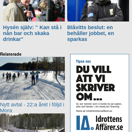
Hysén själv: " Kan stå i
Blåvitts beslut: en
nån bar och skaka
behåller jobbet, en
drinkar"
sparkas
Relaterade
Nytt avtal - 22:a året i följd i
Mora