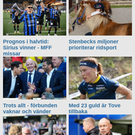
Prognos i halvtid:
Stenbecks miljoner
Sirius vinner - MFF
prioriterar ridsport
missar
Trots allt - förbunden
Med 23 guld är Tove
vaknar och vänder
tillbaka