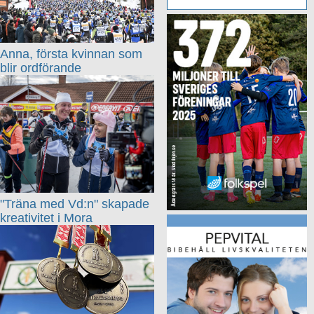
Anna, första kvinnan som
blir ordförande
"Träna med Vd:n" skapade
kreativitet i Mora