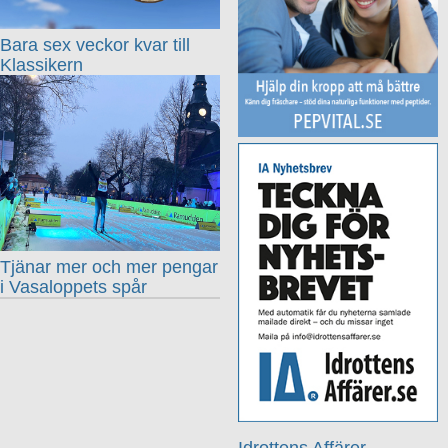
Bara sex veckor kvar till
Klassikern
Tjänar mer och mer pengar
i Vasaloppets spår