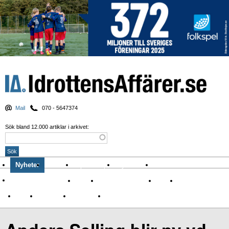
Mail
070 - 5647374
Sök bland 12.000 artiklar i arkivet:
Nyheter
Krönikor
Sport & spel
Nyhetsbrev
Arkiv
Om Idrottens Affärer
Affärer
I spåren av Corona
Arena
Event
Namn
Sponsring
TV-nyheter
Idrott & Turism