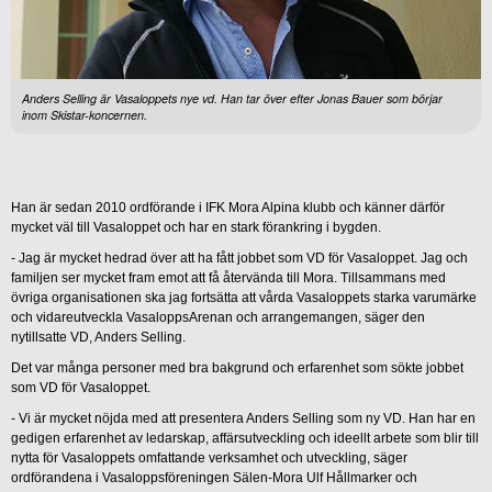
Anders Selling är Vasaloppets nye vd. Han tar över efter Jonas Bauer som börjar
inom Skistar-koncernen.
Han är sedan 2010 ordförande i IFK Mora Alpina klubb och känner därför
mycket väl till Vasaloppet och har en stark förankring i bygden.
- Jag är mycket hedrad över att ha fått jobbet som VD för Vasaloppet. Jag och
familjen ser mycket fram emot att få återvända till Mora. Tillsammans med
övriga organisationen ska jag fortsätta att vårda Vasaloppets starka varumärke
och vidareutveckla VasaloppsArenan och arrangemangen, säger den
nytillsatte VD, Anders Selling.
Det var många personer med bra bakgrund och erfarenhet som sökte jobbet
som VD för Vasaloppet.
- Vi är mycket nöjda med att presentera Anders Selling som ny VD. Han har en
gedigen erfarenhet av ledarskap, affärsutveckling och ideellt arbete som blir till
nytta för Vasaloppets omfattande verksamhet och utveckling, säger
ordförandena i Vasaloppsföreningen Sälen-Mora Ulf Hållmarker och