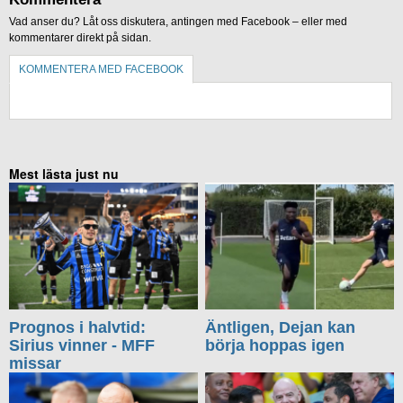
Vad anser du? Låt oss diskutera, antingen med Facebook – eller med
kommentarer direkt på sidan.
KOMMENTERA MED FACEBOOK
KOMMENTERA UTAN FACEBOOK
Mest lästa just nu
Prognos i halvtid:
Äntligen, Dejan kan
Sirius vinner - MFF
börja hoppas igen
missar