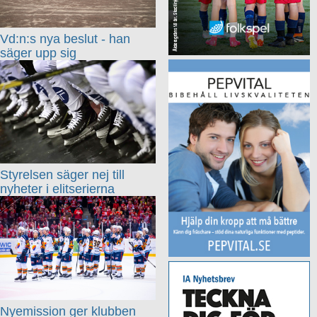
Vd:n:s nya beslut - han
säger upp sig
Styrelsen säger nej till
nyheter i elitserierna
Nyemission ger klubben