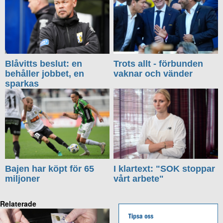
Blåvitts beslut: en
Trots allt - förbunden
behåller jobbet, en
vaknar och vänder
sparkas
Bajen har köpt för 65
I klartext: "SOK stoppar
miljoner
vårt arbete"
Relaterade