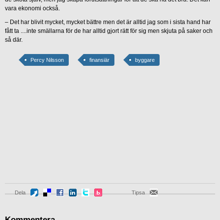
vara ekonomi också.
– Det har blivit mycket, mycket bättre men det är alltid jag som i sista hand har
fått ta ....inte smällarna för de har alltid gjort rätt för sig men skjuta på saker och
så där.
Percy Nilsson
finansiär
byggare
Dela
Tipsa
Kommentera