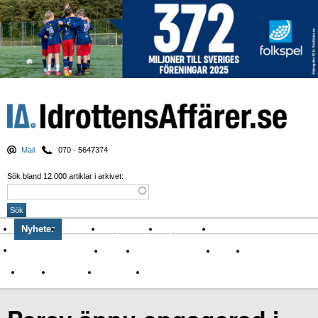
Mail
070 - 5647374
Sök bland 12.000 artiklar i arkivet:
Nyheter
Krönikor
Sport & spel
Nyhetsbrev
Arkiv
Om Idrottens Affärer
Affärer
I spåren av Corona
Arena
Event
Namn
Sponsring
TV-nyheter
Idrott & Turism