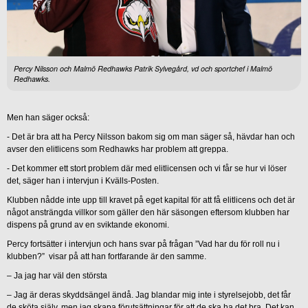
Percy Nilsson och Malmö Redhawks Patrik Sylvegård, vd och sportchef i Malmö
Redhawks.
Men han säger också:
-
Det är bra att ha Percy Nilsson bakom sig om man säger så, hävdar han och
avser den elitlicens som Redhawks har problem att greppa.
-
Det kommer ett stort problem där med elitlicensen och vi får se hur vi löser
det, säger han i intervjun i Kvälls-Posten.
Klubben nådde inte upp till kravet på eget kapital för att få elitlicens och det är
något ansträngda villkor som gäller den här säsongen eftersom klubben har
dispens på grund av en sviktande ekonomi.
Percy fortsätter i intervjun och hans svar på frågan ”Vad har du för roll nu i
klubben?” visar på att han fortfarande är den samme.
– Ja jag har väl den största
– Jag är deras skyddsängel ändå. Jag blandar mig inte i styrelsejobb, det får
de sköta själv, men jag skapa förutsättningar för att de ska ha det bra. Det kan