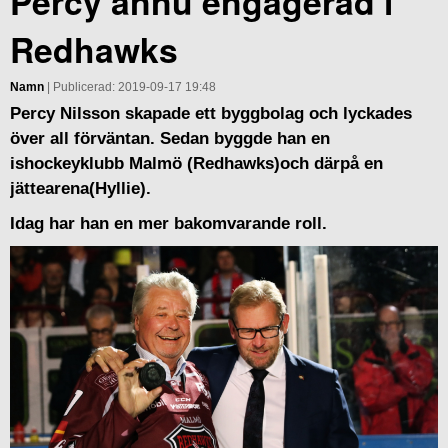
Percy ännu engagerad i
Redhawks
Namn
| Publicerad: 2019-09-17 19:48
Percy Nilsson skapade ett byggbolag och lyckades
över all förväntan. Sedan byggde han en
ishockeyklubb Malmö (Redhawks)och därpå en
jättearena(Hyllie).
Idag har han en mer bakomvarande roll.