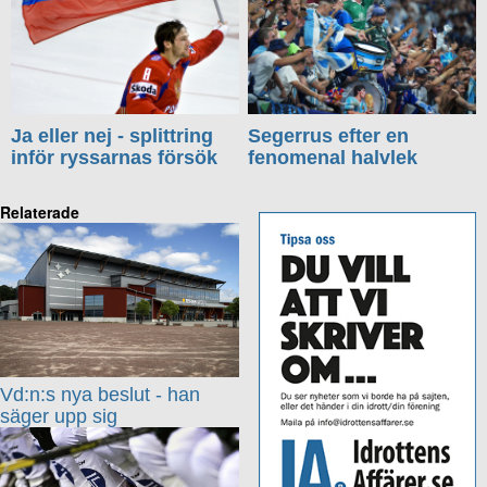
Ja eller nej - splittring
Segerrus efter en
inför ryssarnas försök
fenomenal halvlek
Relaterade
Vd:n:s nya beslut - han
säger upp sig