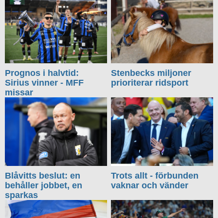
Prognos i halvtid:
Stenbecks miljoner
Sirius vinner - MFF
prioriterar ridsport
missar
Blåvitts beslut: en
Trots allt - förbunden
behåller jobbet, en
vaknar och vänder
sparkas