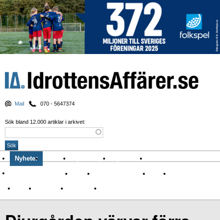
Mail
070 - 5647374
Sök bland 12.000 artiklar i arkivet:
Nyheter
Krönikor
Sport & spel
Nyhetsbrev
Arkiv
Om Idrottens Affärer
Affärer
I spåren av Corona
Arena
Event
Namn
Sponsring
TV-nyheter
Idrott & Turism