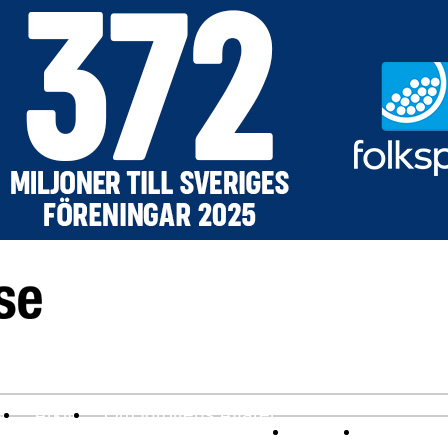
v
Arkiv
Om Idrottens Affärer
Affärer
I spåren av 