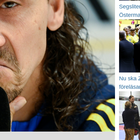
Segslite
Österm
Nu ska Z
föreläsa