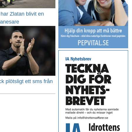
ar Zlatan blivit en
lanesare
ck plötsligt ett sms från