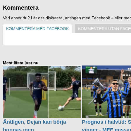
Kommentera
Vad anser du? Låt oss diskutera, antingen med Facebook – eller me
KOMMENTERA MED FACEBOOK
KOMMENTERA UTAN FAC
Mest lästa just nu
Äntligen, Dejan kan börja
Prognos i halvtid: S
hoppas igen
vinner - MFF missa