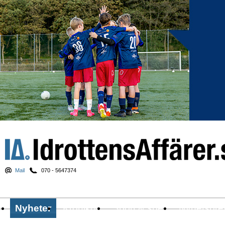
Mail
070 - 5647374
Nyheter
Krönikor
Sport & spel
Nyhetsbre