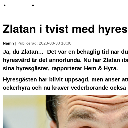
TV-nyheter
Idrott & Turism
Zlatan i tvist med hyre
Namn
| Publicerad: 2023-08-30 18:30
Ja, du Zlatan… Det var en behaglig tid när du
hyresvärd är det annorlunda. Nu har Zlatan i
sina hyresgäster, rapporterar Hem & Hyra.
Hyresgästen har blivit uppsagd, men anser att h
ockerhyra och nu kräver vederbörande också a