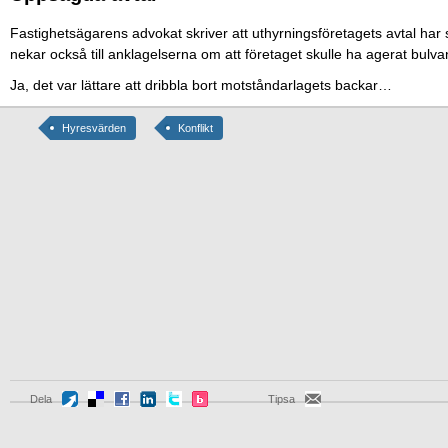
Fastighetsägarens advokat skriver att uthyrningsföretagets avtal h
nekar också till anklagelserna om att företaget skulle ha agerat bulva
Ja, det var lättare att dribbla bort motståndarlagets backar…
Hyresvärden
Konflikt
Dela
Tipsa