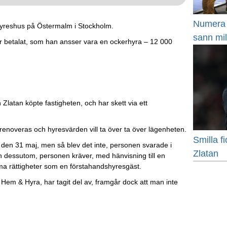
Numera h
 hyreshus på Östermalm i Stockholm.
sann mi
r betalat, som han ansser vara en ockerhyra – 12 000
n Zlatan köpte fastigheten, och har skett via ett
 renoveras och hyresvärden vill ta över ta över lägenheten.
Smilla fi
 den 31 maj, men så blev det inte, personen svarade i
Zlatan
h dessutom, personen kräver, med hänvisning till en
ma rättigheter som en förstahandshyresgäst.
m Hem & Hyra, har tagit del av, framgår dock att man inte