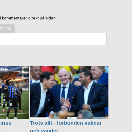
d kommentarer direkt på sidan.
EBOOK
irius
Trots allt - förbunden vaknar
r
och vänder