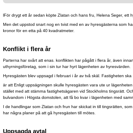
lFör drygt ett år sedan köpte Zlatan och hans fru, Helena Seger, ett
Men det uppstod snart nog en tvist med en av hyresgästerna som ha
kronor för en etta på 40 kvadratmeter.
Konflikt i flera år
Parterna har svårt att enas. konflikten har pågått i flera år, även inna
uthyrningsföretag, som i sin tur har hyrt lägenheten av hyresvärden.
Hyresgästen blev uppsagd i februari i år av två skäl. Fastigheten ska
är att Enligt uppsägningen skulle hyresgästen vara ute ur lägenheten
stället med att stämma fastighetsägaren vid Stockholms tingsrätt. Oc
bulvandom i Högsta domstolen, att få bo kvar i lägenheten med sam
I de handlingar som Zlatan och frun har skickat in till tingsrätten, so
har några planer på att gå hyresgästen till mötes.
Uppsagda avtal