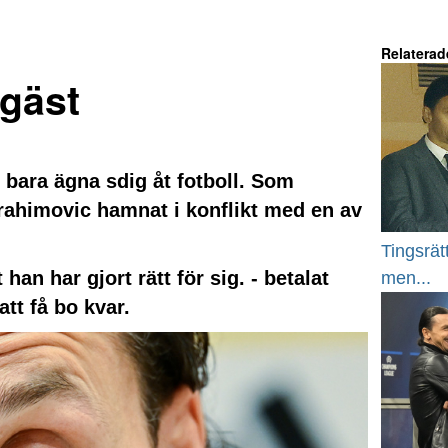
Relaterad
sgäst
 bara ägna sdig åt fotboll. Som
brahimovic hamnat i konflikt med en av
Tingsrät
an har gjort rätt för sig. - betalat
men...
tt få bo kvar.