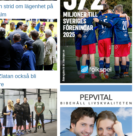
n strid om lägenhet på
alm
latan också bli
re