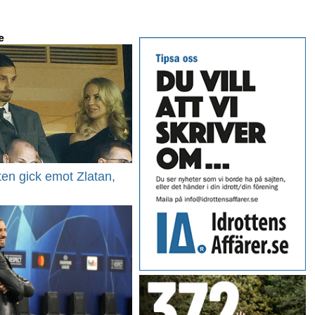
e
ten gick emot Zlatan,