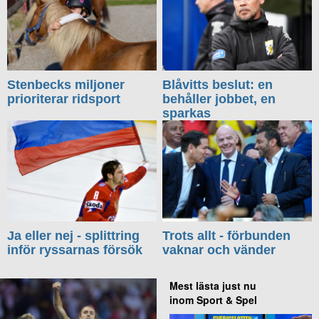
Stenbecks miljoner
Blåvitts beslut: en
prioriterar ridsport
behåller jobbet, en
sparkas
Ja eller nej - splittring
Trots allt - förbunden
inför ryssarnas försök
vaknar och vänder
Mest lästa just nu
inom Sport & Spel