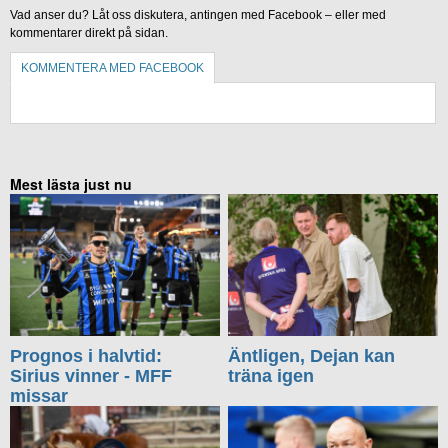
Vad anser du? Låt oss diskutera, antingen med Facebook – eller med
kommentarer direkt på sidan.
KOMMENTERA MED FACEBOOK
KOMMENTERA UTAN FACEBOOK
Mest lästa just nu
Prognos i halvtid:
Äntligen, Dejan kan
Sirius vinner - MFF
träna igen
missar