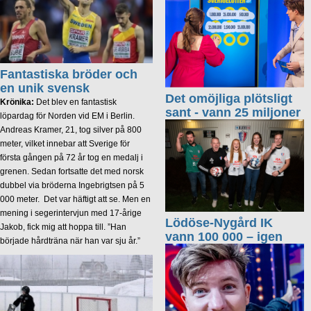
Fantastiska bröder och
en unik svensk
Det omöjliga plötsligt
Krönika:
Det blev en fantastisk
sant - vann 25 miljoner
löpardag för Norden vid EM i Berlin.
Andreas Kramer, 21, tog silver på 800
meter, vilket innebar att Sverige för
första gången på 72 år tog en medalj i
grenen. Sedan fortsatte det med norsk
dubbel via bröderna Ingebrigtsen på 5
000 meter. Det var häftigt att se. Men en
mening i segerintervjun med 17-årige
Lödöse-Nygård IK
Jakob, fick mig att hoppa till. ”Han
vann 100 000 – igen
började hårdträna när han var sju år.”