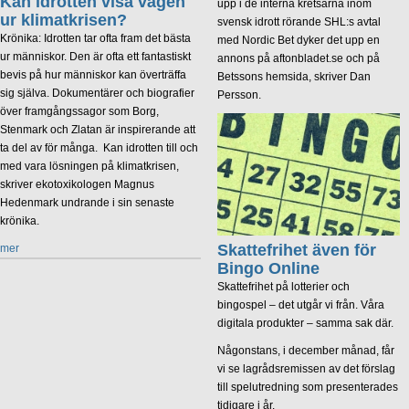
Kan idrotten visa vägen
upp i de interna kretsarna inom
ur klimatkrisen?
svensk idrott rörande SHL:s avtal
Krönika: Idrotten tar ofta fram det bästa
med Nordic Bet dyker det upp en
ur människor. Den är ofta ett fantastiskt
annons på aftonbladet.se och på
bevis på hur människor kan överträffa
Betssons hemsida, skriver Dan
sig själva. Dokumentärer och biografier
Persson.
över framgångssagor som Borg,
Stenmark och Zlatan är inspirerande att
ta del av för många. Kan idrotten till och
med vara lösningen på klimatkrisen,
skriver ekotoxikologen Magnus
Hedenmark undrande i sin senaste
krönika.
Skattefrihet även för
mer
Bingo Online
Skattefrihet på lotterier och
bingospel – det utgår vi från. Våra
digitala produkter – samma sak där.
Någonstans, i december månad, får
vi se lagrådsremissen av det förslag
till spelutredning som presenterades
tidigare i år.