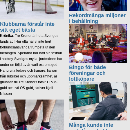
Rekordmånga miljoner
i behållning
Klubbarna förstår inte
sitt eget bästa
Krönika
: Tre Kronor är hela Sveriges
landslag! Hur ofta har vi inte hört
förbundsansvariga trumpeta ut den
meningen. Spelarna har haft sin fostran
i hockey-Sveriges mylla, jordmånen har
under en följd av år varit extremt god.
Bingo för både
Hängivna ledare och tränare, fjärran
föreningar och
från rubriker och uppmärksamhet, är
lottköpare
grunden till Tre Kronors totalt 11 VM-
guld och två OS-guld, skriver Kjell
Nilsson
Många kunde inte