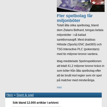
Fler spelbolag får
miljonböter
Totalt åtta olika spelbolag, bland
dem Zlatans Bethard, tvingas betala
miljonböter i så kallad
sanktionsavgift. Mest drabbas
Hillside (Sports) ENC (bet365) och
TSG Interactive PLC (pokerstars)
med tio miljoner kronor vardera.
Idag meddelade Spelinspektionen
att totalt 41,2 miljoner kronor krävs in
som böter från åtta spelbolag efter
att de brutit mot regler som rör spel
på matcher med minderåriga.
mer
Hem
»
Sport & spel
Sök bland 12.000 artiklar i arkivet: