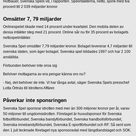
Hofbauer, Svenska Spels vd, i rapporten. Spelintäkterna, netto, sjönk med två
procent till 2 039 miljarder kronor.
Omsätter 7, 79 miljarder
Onlinespelet ökade med 14 procent under kvartalet. Den mobila delen av
dessa intäkter steg med 21 procent. Online sår nu för 35 procent av bolagets
nettospelintäkter.
Svenska Spel omsätter 7,79 miljarder kronor. Bolaget levererar 4,7 miljarder till
svenska staten, som äger bolaget. Svenska spel bildades 1997 och har 2 100
anställda.
Förbunden behöver inte oroa sig
Behöver mottagarna av era pengar känna oro nu?
- Nej, det behöver de inte. Vi har långa avtal, säger Svenska Spels presschef
Lotta Örtnäs till Idrottens Affärer.
Påverkar inte sponsringen
Svenska Spel sponsrar idrotten med mer än 300 miljoner kronor per år, varav
50 miljoner till ungdomsidrotten. Företaget är huvudsponsor för Svenska
fotbollförbundet, Svenska bandyförbundet, Svenska handbollsförbundet,
Svenska innebandyförbundet, Svenska E-sportförbundet och RF. Så sent som
den 1 juli tecknade företaget nya sponsoravtal med längdlandslaget och SOK.