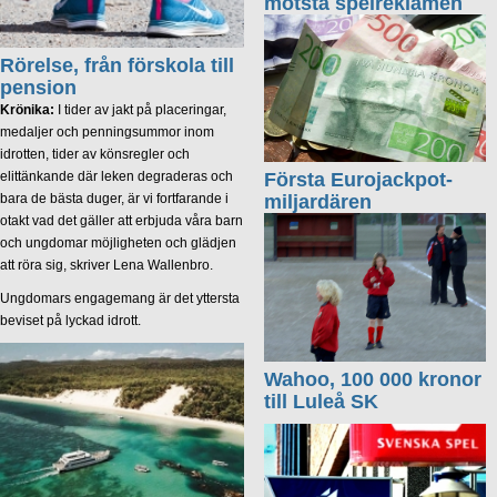
motstå spelreklamen
Rörelse, från förskola till
pension
Krönika:
I tider av jakt på placeringar,
medaljer och penningsummor inom
idrotten, tider av könsregler och
elittänkande där leken degraderas och
Första Eurojackpot-
bara de bästa duger, är vi fortfarande i
miljardären
otakt vad det gäller att erbjuda våra barn
och ungdomar möjligheten och glädjen
att röra sig, skriver Lena Wallenbro.
Ungdomars engagemang är det yttersta
beviset på lyckad idrott.
Wahoo, 100 000 kronor
till Luleå SK