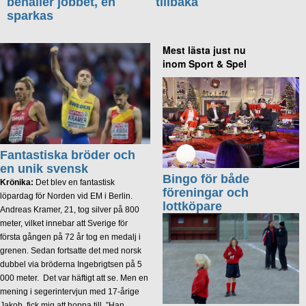
behåller jobbet, en
tillbaka
sparkas
Mest lästa just nu
inom Sport & Spel
Fantastiska bröder och
en unik svensk
Bingo för både
Krönika:
Det blev en fantastisk
föreningar och
löpardag för Norden vid EM i Berlin.
lottköpare
Andreas Kramer, 21, tog silver på 800
meter, vilket innebar att Sverige för
första gången på 72 år tog en medalj i
grenen. Sedan fortsatte det med norsk
dubbel via bröderna Ingebrigtsen på 5
000 meter. Det var häftigt att se. Men en
mening i segerintervjun med 17-årige
Jakob, fick mig att hoppa till. ”Han