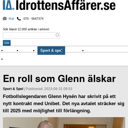
Mail
070 - 5647374
Sök bland 12.000 artiklar i arkivet:
Nyheter
Krönikor
Sport & spel
Nyhetsbrev
Arkiv
Om Idrottens Affärer
En roll som Glenn älskar
Sport & Spel
| Publicerad: 2023-08-31 09:53
Fotbollslegendaren Glenn Hysén har skrivit på ett
nytt kontrakt med Unibet. Det nya avtalet sträcker sig
till 2025 med möjlighet till förlängning.