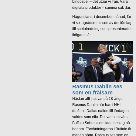
bingospel – det utgår vi från. Våra
digitala produkter – samma sak där.
Någonstans, i december månad, får
vi se lagrådsremissen av det förslag
till spelutredning som presenterades
tidigare i år.
Rasmus Dahlin ses
som en frälsare
Nästan allt ljus var på 18-årige
Rasmus Dahlin när han i NHL-
draften i Dallas natten till lördagen
valdes som etta. Det var som väntat
Buffalo Sabres som lade beslag på
honom. Förväntningarna i Buffalo är
mer än höga. Rasmus ses som en