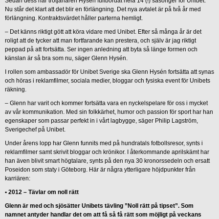
Sedan dess har trotjänaren Hysén fullbordat hela 14 (!) säsonger för Unibet.
Nu står det klart att det blir en förlängning. Det nya avtalet är på två år med
förlängning. Kontraktsvärdet håller parterna hemligt.
– Det känns riktigt gött att köra vidare med Unibet. Efter så många år är det
roligt att de tycker att man fortfarande kan prestera, och själv är jag riktigt
peppad på att fortsätta. Ser ingen anledning att byta så länge formen och
känslan är så bra som nu, säger Glenn Hysén.
I rollen som ambassadör för Unibet Sverige ska Glenn Hysén fortsätta att synas
och höras i reklamfilmer, sociala medier, bloggar och fysiska event för Unibets
räkning.
– Glenn har varit och kommer fortsätta vara en nyckelspelare för oss i mycket
av vår kommunikation. Med sin folkkärhet, humor och passion för sport har han
egenskaper som passar perfekt in i vårt lagbygge, säger Philip Lagström,
Sverigechef på Unibet.
Under årens lopp har Glenn funnits med på hundratals fotbollsresor, synts i
reklamfilmer samt skrivit bloggar och krönikor. I återkommande aprilskämt har
han även blivit smart högtalare, synts på den nya 30 kronorssedeln och ersatt
Poseidon som staty i Göteborg. Här är några ytterligare höjdpunkter från
karriären:
•
2012 – Tävlar om noll rätt
Glenn är med och sjösätter Unibets tävling ”Noll rätt på tipset”. Som
namnet antyder handlar det om att få så få rätt som möjligt på veckans