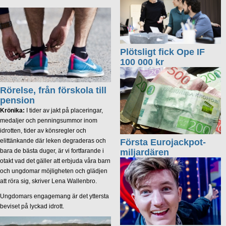
Plötsligt fick Ope IF
100 000 kr
Rörelse, från förskola till
pension
Krönika:
I tider av jakt på placeringar,
medaljer och penningsummor inom
idrotten, tider av könsregler och
elittänkande där leken degraderas och
Första Eurojackpot-
bara de bästa duger, är vi fortfarande i
miljardären
otakt vad det gäller att erbjuda våra barn
och ungdomar möjligheten och glädjen
att röra sig, skriver Lena Wallenbro.
Ungdomars engagemang är det yttersta
beviset på lyckad idrott.