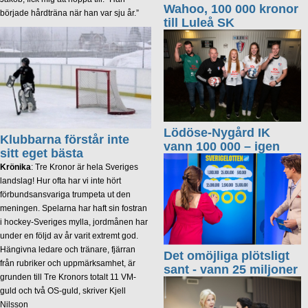
Wahoo, 100 000 kronor
började hårdträna när han var sju år.”
till Luleå SK
Lödöse-Nygård IK
Klubbarna förstår inte
vann 100 000 – igen
sitt eget bästa
Krönika
: Tre Kronor är hela Sveriges
landslag! Hur ofta har vi inte hört
förbundsansvariga trumpeta ut den
meningen. Spelarna har haft sin fostran
i hockey-Sveriges mylla, jordmånen har
under en följd av år varit extremt god.
Hängivna ledare och tränare, fjärran
Det omöjliga plötsligt
från rubriker och uppmärksamhet, är
sant - vann 25 miljoner
grunden till Tre Kronors totalt 11 VM-
guld och två OS-guld, skriver Kjell
Nilsson