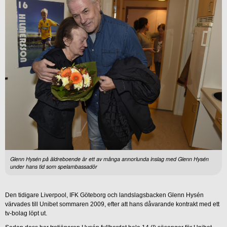
Glenn Hysén på äldreboende är ett av många annorlunda inslag med Glenn Hysén
under hans tid som spelambassadör
Den tidigare Liverpool, IFK Göteborg och landslagsbacken Glenn Hysén
värvades till Unibet sommaren 2009, efter att hans dåvarande kontrakt med ett
tv-bolag löpt ut.