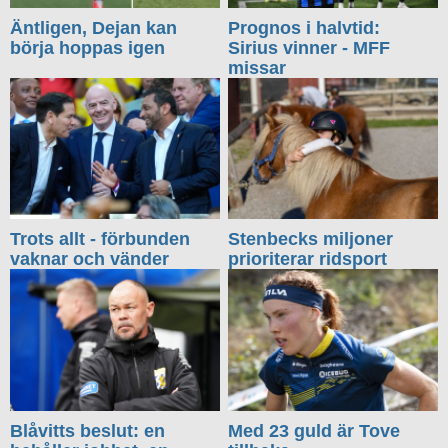
Äntligen, Dejan kan
Prognos i halvtid:
börja hoppas igen
Sirius vinner - MFF
missar
Trots allt - förbunden
Stenbecks miljoner
vaknar och vänder
prioriterar ridsport
Blåvitts beslut: en
Med 23 guld är Tove