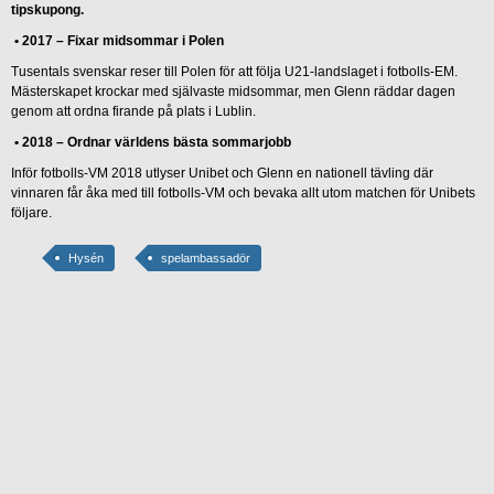
tipskupong.
•
2017 – Fixar midsommar i Polen
Tusentals svenskar reser till Polen för att följa U21-landslaget i fotbolls-EM.
Mästerskapet krockar med självaste midsommar, men Glenn räddar dagen
genom att ordna firande på plats i Lublin.
•
2018 – Ordnar världens bästa sommarjobb
Inför fotbolls-VM 2018 utlyser Unibet och Glenn en nationell tävling där
vinnaren får åka med till fotbolls-VM och bevaka allt utom matchen för Unibets
följare.
Hysén
spelambassadör