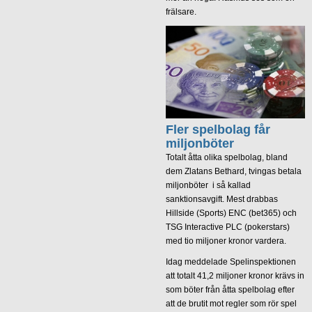
frälsare.
Fler spelbolag får
miljonböter
Totalt åtta olika spelbolag, bland
dem Zlatans Bethard, tvingas betala
miljonböter i så kallad
sanktionsavgift. Mest drabbas
Hillside (Sports) ENC (bet365) och
TSG Interactive PLC (pokerstars)
med tio miljoner kronor vardera.
Idag meddelade Spelinspektionen
att totalt 41,2 miljoner kronor krävs in
som böter från åtta spelbolag efter
att de brutit mot regler som rör spel