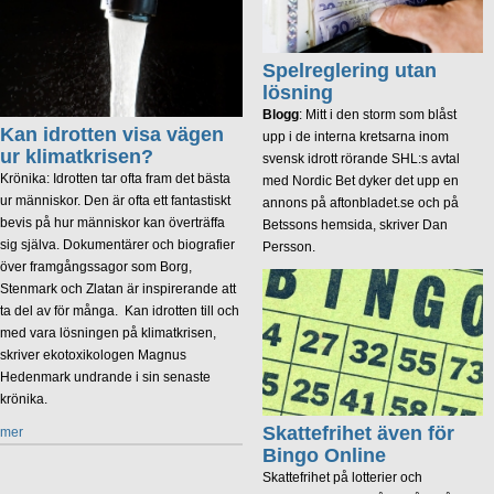
Spelreglering utan
lösning
Blogg
: Mitt i den storm som blåst
Kan idrotten visa vägen
upp i de interna kretsarna inom
ur klimatkrisen?
svensk idrott rörande SHL:s avtal
Krönika: Idrotten tar ofta fram det bästa
med Nordic Bet dyker det upp en
ur människor. Den är ofta ett fantastiskt
annons på aftonbladet.se och på
bevis på hur människor kan överträffa
Betssons hemsida, skriver Dan
sig själva. Dokumentärer och biografier
Persson.
över framgångssagor som Borg,
Stenmark och Zlatan är inspirerande att
ta del av för många. Kan idrotten till och
med vara lösningen på klimatkrisen,
skriver ekotoxikologen Magnus
Hedenmark undrande i sin senaste
krönika.
Skattefrihet även för
mer
Bingo Online
Skattefrihet på lotterier och