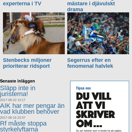
experterna i TV
mästare i djävulskt
drama
Stenbecks miljoner
Segerrus efter en
prioriterar ridsport
fenomenal halvlek
Senaste inläggen
Släpp inte in
juristerna!
2017-08-22 14:17
AIK har mer pengar än
vad klubben behöver
2017-08-16 23:47
Rf måste stoppa
styrkelyftarna