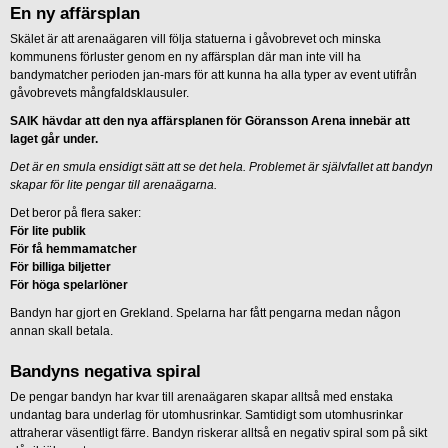
En ny affärsplan
Skälet är att arenaägaren vill följa statuerna i gåvobrevet och minska
kommunens förluster genom en ny affärsplan där man inte vill ha
bandymatcher perioden jan-mars för att kunna ha alla typer av event utifrån
gåvobrevets mångfaldsklausuler.
SAIK hävdar att den nya affärsplanen för Göransson Arena innebär att
laget går under.
Det är en smula ensidigt sätt att se det hela. Problemet är självfallet att bandyn
skapar för lite pengar till arenaägarna.
Det beror på flera saker:
För lite publik
För få hemmamatcher
För billiga biljetter
För höga spelarlöner
Bandyn har gjort en Grekland. Spelarna har fått pengarna medan någon
annan skall betala.
Bandyns negativa spiral
De pengar bandyn har kvar till arenaägaren skapar alltså med enstaka
undantag bara underlag för utomhusrinkar. Samtidigt som utomhusrinkar
attraherar väsentligt färre. Bandyn riskerar alltså en negativ spiral som på sikt