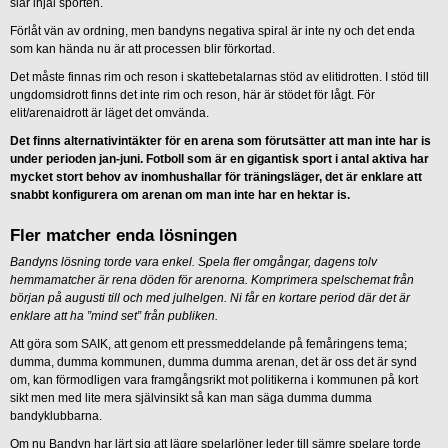
slår ihjäl sporten.
Förlåt vän av ordning, men bandyns negativa spiral är inte ny och det enda
som kan hända nu är att processen blir förkortad.
Det måste finnas rim och reson i skattebetalarnas stöd av elitidrotten. I stöd till
ungdomsidrott finns det inte rim och reson, här är stödet för lågt. För
elit/arenaidrott är läget det omvända.
Det finns alternativintäkter för en arena som förutsätter att man inte har is
under perioden jan-juni. Fotboll som är en gigantisk sport i antal aktiva har
mycket stort behov av inomhushallar för träningsläger, det är enklare att
snabbt konfigurera om arenan om man inte har en hektar is.
Fler matcher enda lösningen
Bandyns lösning torde vara enkel. Spela fler omgångar, dagens tolv
hemmamatcher är rena döden för arenorna. Komprimera spelschemat från
början på augusti till och med julhelgen. Ni får en kortare period där det är
enklare att ha ”mind set” från publiken.
Att göra som SAIK, att genom ett pressmeddelande på femåringens tema;
dumma, dumma kommunen, dumma dumma arenan, det är oss det är synd
om, kan förmodligen vara framgångsrikt mot politikerna i kommunen på kort
sikt men med lite mera självinsikt så kan man säga dumma dumma
bandyklubbarna.
Om nu Bandyn har lärt sig att lägre spelarlöner leder till sämre spelare torde