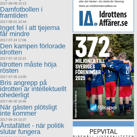
2017-08-08 14:13
Damfotbollen i
framtiden
2017-08-01 20:44
Inget fel i att tjejerna
får mindre
2017-07-24 17:06
Den kampen förlorade
idrotten
2017-07-18 22:21
Idrotten måste höja
rösten
2017-07-05 14:05
Bris angrepp på
idrotten är intellektuellt
ohederligt
2017-06-30 10:46
När gästen plötsligt
inte kommer
2017-06-29 10:37
Årstafältet - när politik
slutar fungera