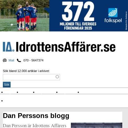
Mail
070 - 5647374
Sök bland 12.000 artiklar i arkivet:
Nyheter
Krönikor
Sport & spel
Nyhetsbrev
Arkiv
Om Idrottens Affärer
Dan Perssons blogg
Dan Persson är Idrottens Affärers