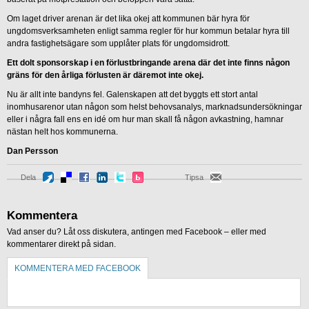
Om laget driver arenan är det lika okej att kommunen bär hyra för
ungdomsverksamheten enligt samma regler för hur kommun betalar hyra till
andra fastighetsägare som upplåter plats för ungdomsidrott.
Ett dolt sponsorskap i en förlustbringande arena där det inte finns någon
gräns för den årliga förlusten är däremot inte okej.
Nu är allt inte bandyns fel. Galenskapen att det byggts ett stort antal
inomhusarenor utan någon som helst behovsanalys, marknadsundersökningar
eller i några fall ens en idé om hur man skall få någon avkastning, hamnar
nästan helt hos kommunerna.
Dan Persson
Dela
Tipsa
Kommentera
Vad anser du? Låt oss diskutera, antingen med Facebook – eller med
kommentarer direkt på sidan.
KOMMENTERA MED FACEBOOK
KOMMENTERA UTAN FACEBOOK