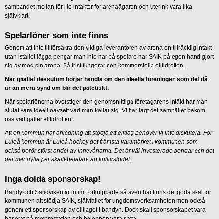
sambandet mellan för lite intäkter för arenaägaren och uterink vara lika
självklart.
Spelarlöner som inte finns
Genom att inte tillförsäkra den viktiga leverantören av arena en tillräcklig intäkt
utan istället lägga pengar man inte har på spelare har SAIK på egen hand gjort
sig av med sin arena. Så trist fungerar den kommersiella elitidrotten.
När gnället dessutom börjar handla om den ideella föreningen som det då
är än mera synd om blir det patetiskt.
När spelarlönerna överstiger den genomsnittliga företagarens intäkt har man
slutat vara ideell oavsett vad man kallar sig. Vi har lagt det samhället bakom
oss vad gäller elitidrotten.
Att en kommun har anledning att stödja ett elitlag behöver vi inte diskutera. För
Luleå kommun är Luleå hockey det främsta varumärket i kommunen som
också berör störst andel av innevånarna. Det är väl investerade pengar och det
ger mer nytta per skattebetalare än kulturstödet.
Inga dolda sponsorskap!
Bandy och Sandviken är intimt förknippade så även här finns det goda skäl för
kommunen att stödja SAIK, självfallet för ungdomsverksamheten men också
genom ett sponsorskap av elitlaget i bandyn. Dock skall sponsorskapet vara
baserat på motprestation och beloppen vara satta.