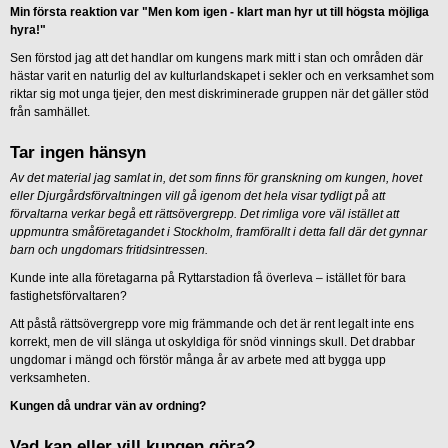
Min första reaktion var "Men kom igen - klart man hyr ut till högsta möjliga
hyra!"
Sen förstod jag att det handlar om kungens mark mitt i stan och områden där
hästar varit en naturlig del av kulturlandskapet i sekler och en verksamhet som
riktar sig mot unga tjejer, den mest diskriminerade gruppen när det gäller stöd
från samhället.
Tar ingen hänsyn
Av det material jag samlat in, det som finns för granskning om kungen, hovet
eller Djurgårdsförvaltningen vill gå igenom det hela visar tydligt på att
förvaltarna verkar begå ett rättsövergrepp. Det rimliga vore väl istället att
uppmuntra småföretagandet i Stockholm, framförallt i detta fall där det gynnar
barn och ungdomars fritidsintressen.
Kunde inte alla företagarna på Ryttarstadion få överleva – istället för bara
fastighetsförvaltaren?
Att påstå rättsövergrepp vore mig främmande och det är rent legalt inte ens
korrekt, men de vill slänga ut oskyldiga för snöd vinnings skull. Det drabbar
ungdomar i mängd och förstör många år av arbete med att bygga upp
verksamheten.
Kungen då undrar vän av ordning?
Vad kan eller vill kungen göra?