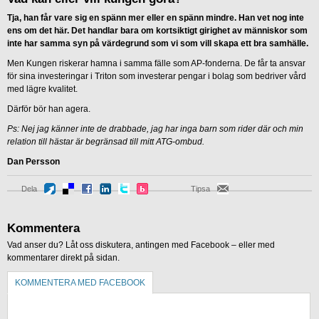
Tja, han får vare sig en spänn mer eller en spänn mindre. Han vet nog inte
ens om det här. Det handlar bara om kortsiktigt girighet av människor som
inte har samma syn på värdegrund som vi som vill skapa ett bra samhälle.
Men Kungen riskerar hamna i samma fälle som AP-fonderna. De får ta ansvar
för sina investeringar i Triton som investerar pengar i bolag som bedriver vård
med lägre kvalitet.
Därför bör han agera.
Ps: Nej jag känner inte de drabbade, jag har inga barn som rider där och min
relation till hästar är begränsad till mitt ATG-ombud.
Dan Persson
Dela
Tipsa
Kommentera
Vad anser du? Låt oss diskutera, antingen med Facebook – eller med
kommentarer direkt på sidan.
KOMMENTERA MED FACEBOOK
KOMMENTERA UTAN FACEBOOK