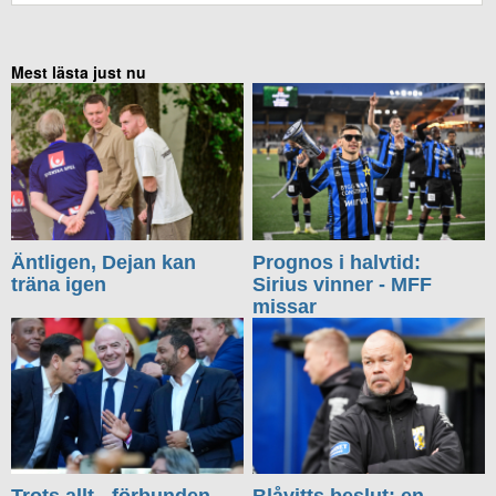
Mest lästa just nu
Äntligen, Dejan kan
Prognos i halvtid:
träna igen
Sirius vinner - MFF
missar