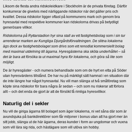
Liksom de flesta andra ridskoleidkare i Stockholm är de privata företag. Därför
konkurrerar de givetvis med närliggande ridskolor när det gäller pris och
kvalitet. Dessa ridskolor ligger oftast på kommunens mark och genom bra
hyresavtal med respektive kommuner kan ridskolorna drivas på betydligt
generösare villkor.
Ridskolorna på Ryttarstadion hyr sina stall av ett fastighetsbolag som i sin tur
arrenderar marken av Kungliga Djurgårdsförvaltningen. De slitna lokalerna
ägs dock av fastighetsbolaget som drivs som ett renodlat kommersiellt bolag
med maximal utdelning till ägarna. Hyresgästerna ska sköta underhållet – så
det är bara att försöka ta ut maximal hyra för lokalerna, och göra så lite som
möjligt.
De är hyresgäster - och numera behandlade som om de hyrt en etta på Söder
utan hyresvärdens tillstånd. De har nu på märkligt sätt hamnat i en situation där
de inte längre har något hyresavtal. Nu vill man slänga ut två småföretag som
köpte sina ridskolor för bara några år sedan – och som nu riskerar att förlora
allt – och det enda de gjort är att de försökt få rimliga hyresvillkor.
Naturlig del i sekler
Nu vill de giriga ägarna till bolaget som äger lokalerna, ni vet såna där som är
avundsjuka på bankdirektörer som får miljoner i bonus utan att ha gjort mer än
sitt jobb, slänga ut de här ägarna, deras kunder i form av ungdomar och vuxna
som vill lära sig rida, och hästägare som vill utöva sin hobby.