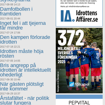
2017-08-08 14:13
Damfotbollen i
framtiden
2017-08-01 20:44
Inget fel i att tjejerna
får mindre
2017-07-24 17:06
Den kampen förlorade
idrotten
2017-07-18 22:21
Idrotten måste höja
rösten
2017-07-05 14:05
Bris angrepp på
idrotten är intellektuellt
ohederligt
2017-06-30 10:46
När gästen plötsligt
inte kommer
2017-06-29 10:37
Årstafältet - när politik
slutar fungera