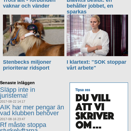
Trots allt - förbunden
Blåvitts beslut: en
vaknar och vänder
behåller jobbet, en
sparkas
Stenbecks miljoner
I klartext: "SOK stoppar
prioriterar ridsport
vårt arbete"
Senaste inläggen
Släpp inte in
juristerna!
2017-08-22 14:17
AIK har mer pengar än
vad klubben behöver
2017-08-16 23:47
Rf måste stoppa
styrkelyftarna