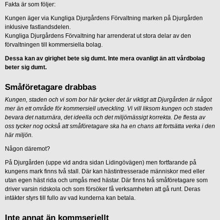
Fakta är som följer:
Kungen äger via Kungliga Djurgårdens Förvaltning marken på Djurgården
inklusive fastlandsdelen.
Kungliga Djurgårdens Förvaltning har arrenderat ut stora delar av den
förvaltningen till kommersiella bolag.
Dessa kan av girighet bete sig dumt. Inte mera ovanligt än att vårdbolag
beter sig dumt.
Småföretagare drabbas
Kungen, staden och vi som bor här tycker det är viktigt att Djurgården är något
mer än ett område för kommersiell utveckling. Vi vill liksom kungen och staden
bevara det naturnära, det ideella och det miljömässigt korrekta. De flesta av
oss tycker nog också att småföretagare ska ha en chans att fortsätta verka i den
här miljön.
Någon däremot?
På Djurgården (uppe vid andra sidan Lidingövägen) men fortfarande på
kungens mark finns två stall. Där kan hästintresserade människor med eller
utan egen häst rida och umgås med hästar. Där finns två småföretagare som
driver varsin ridskola och som försöker få verksamheten att gå runt. Deras
intäkter styrs till fullo av vad kunderna kan betala.
Inte annat än kommseriellt