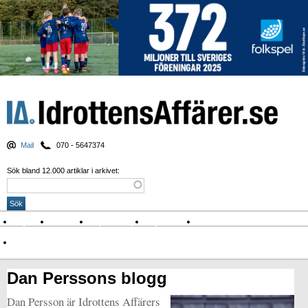
Mail
070 - 5647374
Sök bland 12.000 artiklar i arkivet:
Nyheter
Krönikor
Sport & spel
Nyhetsbrev
Arkiv
Om Idrottens Affärer
Dan Perssons blogg
Dan Persson är Idrottens Affärers