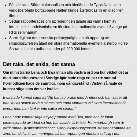
Först hittade Södermalmspolisen och återlämnade Tyras Nalle, den
världsberömda borttappade Nallen kunde återbördas till en glad liten
flicka.
Sedan rapporterades om att regeringen talade sig varm i form av
idrotts- och handelsministern för stora internationella event i Sverige på
RF:s seminarium.
Samtidigt har den svenska polismyndigheten på uppdrag av
rikspolisstyrelsen ålagt det stora internationella eventet Falsterbo Horse
Show att betala poliskostnader på 200 000 kronor.
Det raka, det enkla, det sanna
Om ministrarna Lena och Ewa innan alla vackra ord om hur viktigt det är
med stora idrottsevent i Sverige igår hade ringt ett par tre samtal
(förmodligen hade de samtliga inom gångavstånd i Visby) så hade de
kunnat säga som det var istället.
Ewa hade kunnat säga att ”Nu har jag pratat med Anders och han säger att
han vet att staten är den största och enda vinnaren vid stora internationella
event, men han tänker inte satsa en spänn.”
Lena hade kunnat säga att jag pratade med Bea, men hon är totalt
ointresserade av idrott så hon hänvisade till Krister Hammarbergh som är
ordförande i justitieutskottet och sitter i rikspolisstyrelsen. Krister berättade att
även om det inte var meningen så har regeringen numera satt sig i den