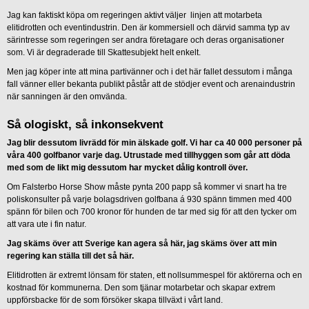
Jag kan faktiskt köpa om regeringen aktivt väljer linjen att motarbeta
elitidrotten och eventindustrin. Den är kommersiell och därvid samma typ av
särintresse som regeringen ser andra företagare och deras organisationer
som. Vi är degraderade till Skattesubjekt helt enkelt.
Men jag köper inte att mina partivänner och i det här fallet dessutom i många
fall vänner eller bekanta publikt påstår att de stödjer event och arenaindustrin
när sanningen är den omvända.
Så ologiskt, så inkonsekvent
Jag blir dessutom livrädd för min älskade golf. Vi har ca 40 000 personer på
våra 400 golfbanor varje dag. Utrustade med tillhyggen som går att döda
med som de likt mig dessutom har mycket dålig kontroll över.
Om Falsterbo Horse Show måste pynta 200 papp så kommer vi snart ha tre
poliskonsulter på varje bolagsdriven golfbana á 930 spänn timmen med 400
spänn för bilen och 700 kronor för hunden de tar med sig för att den tycker om
att vara ute i fin natur.
Jag skäms över att Sverige kan agera så här, jag skäms över att min
regering kan ställa till det så här.
Elitidrotten är extremt lönsam för staten, ett nollsummespel för aktörerna och en
kostnad för kommunerna. Den som tjänar motarbetar och skapar extrem
uppförsbacke för de som försöker skapa tillväxt i vårt land.