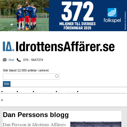
Mail
070 - 5647374
Sök bland 12.000 artiklar i arkivet:
Nyheter
Krönikor
Sport & spel
Nyhetsbrev
Arkiv
Om Idrottens Affärer
Dan Perssons blogg
Dan Persson är Idrottens Affärers