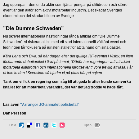
Jag upprepar - den enda aktör som tjänar pengar på elitidrotten och större
event är den aktör som aktivt motarbetar industrin. Det skadar Sveriges
ekonomi och det skadar bilden av Sverige.
”Die Dumme Schweden”
Nu skriver internationella hästtidningar långa artiklar om ”Die Dumme
Schweden”, vi riskerar att bli med ett stort internationellt välkänt event och
ledningen får fokusera på jurister istället för att ta hand om sina gäster.
Kära Lena och Ewa, så här dagen efter det gulliga RF-eventet i Visby, en liten
förklarande debattartikel i Svd på temat, ”Därför har regeringen valt att aktivt
motarbeta elitidrotten och internationella idrottsevent” vore trevlig att läsa. Får
ni inte in den i Svenskan så bjuder vi på plats här på sajten.
Tänk om vi fick en regering som såg till att goda krafter kunde samverka
istället för att motarbeta varandra, det var det jag trodde vi hade fått.
Läs även
"Arrangör JO-anmälet polisbefäl"
Dan Persson
Dela
Tipsa