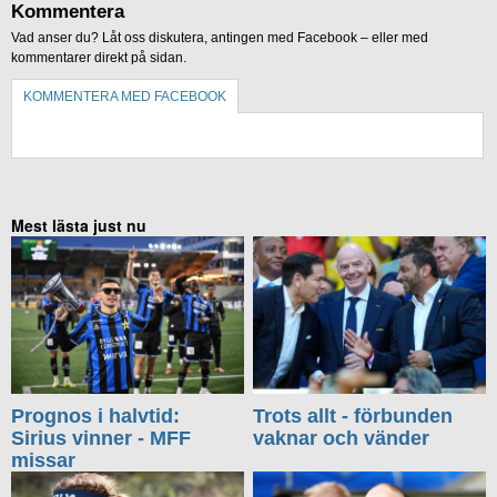
Kommentera
Vad anser du? Låt oss diskutera, antingen med Facebook – eller med
kommentarer direkt på sidan.
KOMMENTERA MED FACEBOOK
KOMMENTERA UTAN FACEBOOK
Mest lästa just nu
Prognos i halvtid:
Trots allt - förbunden
Sirius vinner - MFF
vaknar och vänder
missar