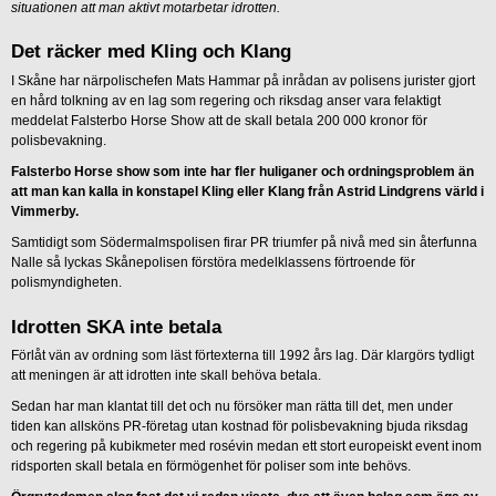
situationen att man aktivt motarbetar idrotten.
Det räcker med Kling och Klang
I Skåne har närpolischefen Mats Hammar på inrådan av polisens jurister gjort
en hård tolkning av en lag som regering och riksdag anser vara felaktigt
meddelat Falsterbo Horse Show att de skall betala 200 000 kronor för
polisbevakning.
Falsterbo Horse show som inte har fler huliganer och ordningsproblem än
att man kan kalla in konstapel Kling eller Klang från Astrid Lindgrens värld i
Vimmerby.
Samtidigt som Södermalmspolisen firar PR triumfer på nivå med sin återfunna
Nalle så lyckas Skånepolisen förstöra medelklassens förtroende för
polismyndigheten.
Idrotten SKA inte betala
Förlåt vän av ordning som läst förtexterna till 1992 års lag. Där klargörs tydligt
att meningen är att idrotten inte skall behöva betala.
Sedan har man klantat till det och nu försöker man rätta till det, men under
tiden kan allsköns PR-företag utan kostnad för polisbevakning bjuda riksdag
och regering på kubikmeter med rosévin medan ett stort europeiskt event inom
ridsporten skall betala en förmögenhet för poliser som inte behövs.