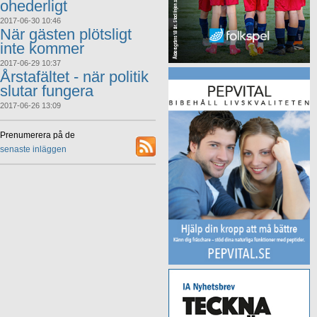
ohederligt
2017-06-30 10:46
När gästen plötsligt
inte kommer
2017-06-29 10:37
Årstafältet - när politik
slutar fungera
2017-06-26 13:09
Prenumerera på de
senaste inläggen