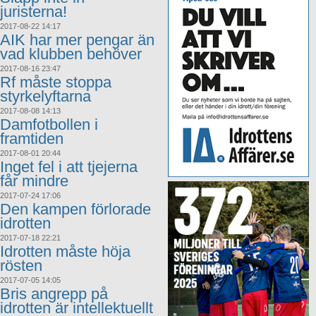
juristerna!
2017-08-22 14:17
AIK har mer pengar än
vad klubben behöver
2017-08-16 23:47
Rf måste stoppa
styrkelyftarna
2017-08-08 14:13
Damfotbollen i
framtiden
2017-08-01 20:44
Inget fel i att tjejerna
får mindre
2017-07-24 17:06
Den kampen förlorade
idrotten
2017-07-18 22:21
Idrotten måste höja
rösten
2017-07-05 14:05
Bris angrepp på
idrotten är intellektuellt