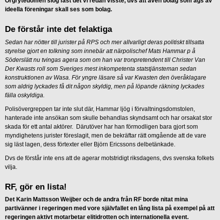
Örgrytedomen slog fast det vi redan visste, dvs att även bolag som ägs av
ideella föreningar skall ses som bolag.
De förstår inte det felaktiga
Sedan har nötter till jurister på RPS och mer allvarligt deras politiskt tillsatta
styrelse gjort en tolkning som innebär att närpolischef Mats Hammar p å
Söderslätt nu tvingas agera som om han var tronpretendent till Christer Van
Der Kwasts roll som Sveriges mest inkompetenta statstjänsteman sedan
konstruktionen av Wasa. För yngre läsare så var Kwasten den överåklagare
som aldrig lyckades få dit någon skyldig, men på löpande räkning lyckades
fälla oskyldiga.
Polisövergreppen tar inte slut där, Hammar ljög i förvaltningsdomstolen,
hanterade inte ansökan som skulle behandlas skyndsamt och har orsakat stor
skada för ett antal aktörer. Därutöver har han förmodligen bara gjort som
myndighetens jurister föreslagit, men de bekräftar rätt omgående att de vare
sig läst lagen, dess förtexter eller Björn Ericssons delbetänkade.
Dvs de förstår inte ens att de agerar motstridigt riksdagens, dvs svenska folkets
vilja.
RF, gör en lista!
Det Karin Mattsson Weijber och de andra från RF borde nitat mina
partivänner i regeringen med vore självfallet en lång lista på exempel på att
regeringen aktivt motarbetar elitidrotten och internationella event.