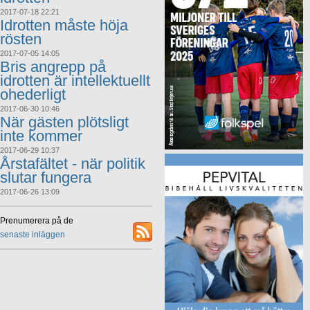
2017-07-18 22:21
Idrotten måste höja
rösten
2017-07-05 14:05
Bris angrepp på
idrotten är intellektuellt
ohederligt
2017-06-30 10:46
När gästen plötsligt
inte kommer
2017-06-29 10:37
Årstafältet - när politik
slutar fungera
2017-06-26 13:09
Prenumerera på de
senaste inläggen