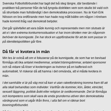
Svenska Fotbollsförbundet har tagit det två steg längre, där bestämde i
praktiken två personer från de två tyngsta distrikten vem som skulle bli vald och
så struntade man fullständigt i den demokratiska processen. Nu är Karl-Erik
Nilsson en bra ordförande men han hade nog mått bättre om någon i rörelsen
hade kommit ihåg vad demokrati betyder.
Det går självfallet att vara både kunnig och representativ men min slutsats är
att vi i den extrema konkurrenssituation vi har inom idrotten mer än någonsin
behöver de kunnigaste. De har dock en uppförsbacke för att de som passar in
på identitetspolitiken går före.
Då får vi kvotera in män
Min tes är också att om vi fokuserar på de kunnigaste, de som har en bevisad
förmåga att öka antalet medlemmar, antalet träningstimmar, antalet sponsorer
och så vidare så löser vi kvoteringen av kvinnor på en kafferast och
automatiskt. Vi riskerar då att hamna i det omvända, att vi måste kvotera in
män.
I det samhälle vi är på väg mot så kan vi utan raketforskning komma fram till att
alla skall behandlas som individer. Varifrån de kommer, kön, ålder, etnicitet,
sexuell läggning, politisk åsikt eller religion är ovidkommande. Det är förmåga
och kompetens som skall vara de enda grunderna utöver den demokratiska
värdegrund som vi utgår ifrån finns, i alla fall om vi räknar bort
boxningsförbundet.