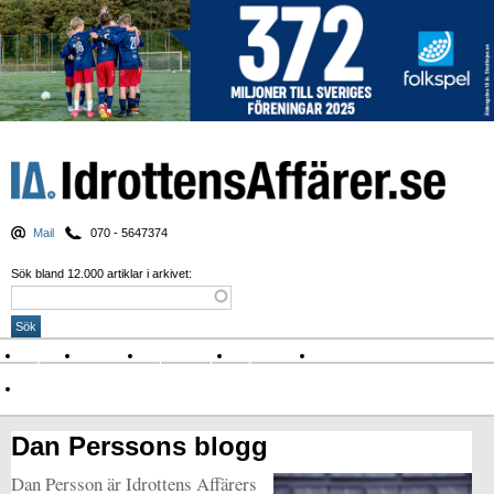
Mail
070 - 5647374
Sök bland 12.000 artiklar i arkivet:
Nyheter
Krönikor
Sport & spel
Nyhetsbrev
Arkiv
Om Idrottens Affärer
Dan Perssons blogg
Dan Persson är Idrottens Affärers