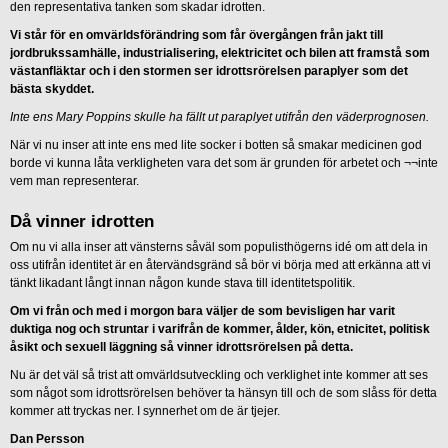
den representativa tanken som skadar idrotten.
Vi står för en omvärldsförändring som får övergången från jakt till
jordbrukssamhälle, industrialisering, elektricitet och bilen att framstå som
västanfläktar och i den stormen ser idrottsrörelsen paraplyer som det
bästa skyddet.
Inte ens Mary Poppins skulle ha fällt ut paraplyet utifrån den väderprognosen.
När vi nu inser att inte ens med lite socker i botten så smakar medicinen god
borde vi kunna låta verkligheten vara det som är grunden för arbetet och ¬¬inte
vem man representerar.
Då vinner idrotten
Om nu vi alla inser att vänsterns såväl som populisthögerns idé om att dela in
oss utifrån identitet är en återvändsgränd så bör vi börja med att erkänna att vi
tänkt likadant långt innan någon kunde stava till identitetspolitik.
Om vi från och med i morgon bara väljer de som bevisligen har varit
duktiga nog och struntar i varifrån de kommer, ålder, kön, etnicitet, politisk
åsikt och sexuell läggning så vinner idrottsrörelsen på detta.
Nu är det väl så trist att omvärldsutveckling och verklighet inte kommer att ses
som något som idrottsrörelsen behöver ta hänsyn till och de som slåss för detta
kommer att tryckas ner. I synnerhet om de är tjejer.
Dan Persson