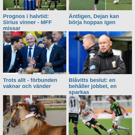
Prognos i halvtid:
Äntligen, Dejan kan
Sirius vinner - MFF
börja hoppas igen
missar
Trots allt - förbunden
Blåvitts beslut: en
vaknar och vänder
behåller jobbet, en
sparkas