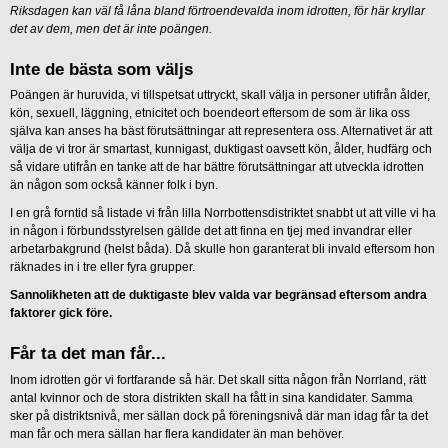
Riksdagen kan väl få låna bland förtroendevalda inom idrotten, för här kryllar
det av dem, men det är inte poängen.
Inte de bästa som väljs
Poängen är huruvida, vi tillspetsat uttryckt, skall välja in personer utifrån ålder,
kön, sexuell, läggning, etnicitet och boendeort eftersom de som är lika oss
själva kan anses ha bäst förutsättningar att representera oss. Alternativet är att
välja de vi tror är smartast, kunnigast, duktigast oavsett kön, ålder, hudfärg och
så vidare utifrån en tanke att de har bättre förutsättningar att utveckla idrotten
än någon som också känner folk i byn.
I en grå forntid så listade vi från lilla Norrbottensdistriktet snabbt ut att ville vi ha
in någon i förbundsstyrelsen gällde det att finna en tjej med invandrar eller
arbetarbakgrund (helst båda). Då skulle hon garanterat bli invald eftersom hon
räknades in i tre eller fyra grupper.
Sannolikheten att de duktigaste blev valda var begränsad eftersom andra
faktorer gick före.
Får ta det man får...
Inom idrotten gör vi fortfarande så här. Det skall sitta någon från Norrland, rätt
antal kvinnor och de stora distrikten skall ha fått in sina kandidater. Samma
sker på distriktsnivå, mer sällan dock på föreningsnivå där man idag får ta det
man får och mera sällan har flera kandidater än man behöver.