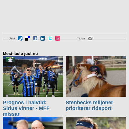
Dela
Tipsa
Mest lästa just nu
Prognos i halvtid:
Stenbecks miljoner
Sirius vinner - MFF
prioriterar ridsport
missar