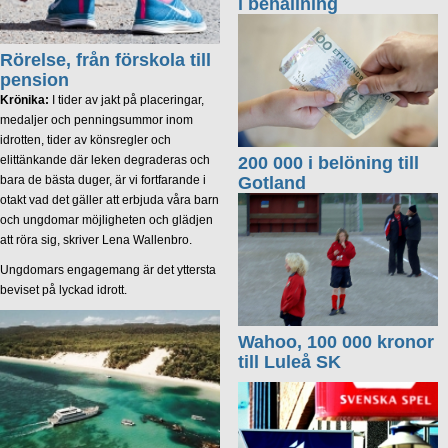
i behållning
Rörelse, från förskola till
pension
Krönika:
I tider av jakt på placeringar,
medaljer och penningsummor inom
idrotten, tider av könsregler och
elittänkande där leken degraderas och
200 000 i belöning till
bara de bästa duger, är vi fortfarande i
Gotland
otakt vad det gäller att erbjuda våra barn
och ungdomar möjligheten och glädjen
att röra sig, skriver Lena Wallenbro.
Ungdomars engagemang är det yttersta
beviset på lyckad idrott.
Wahoo, 100 000 kronor
till Luleå SK