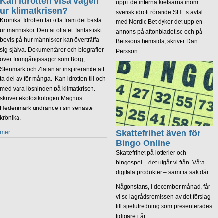
Kan idrotten visa vägen
upp i de interna kretsarna inom
ur klimatkrisen?
svensk idrott rörande SHL:s avtal
Krönika: Idrotten tar ofta fram det bästa
med Nordic Bet dyker det upp en
ur människor. Den är ofta ett fantastiskt
annons på aftonbladet.se och på
bevis på hur människor kan överträffa
Betssons hemsida, skriver Dan
sig själva. Dokumentärer och biografier
Persson.
över framgångssagor som Borg,
Stenmark och Zlatan är inspirerande att
ta del av för många. Kan idrotten till och
med vara lösningen på klimatkrisen,
skriver ekotoxikologen Magnus
Hedenmark undrande i sin senaste
krönika.
Skattefrihet även för
mer
Bingo Online
Skattefrihet på lotterier och
bingospel – det utgår vi från. Våra
digitala produkter – samma sak där.
Någonstans, i december månad, får
vi se lagrådsremissen av det förslag
till spelutredning som presenterades
tidigare i år.