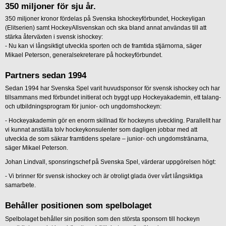
350 miljoner för sju år.
350 miljoner kronor fördelas på Svenska Ishockeyförbundet, Hockeyligan
(Elitserien) samt HockeyAllsvenskan och ska bland annat användas till att
stärka återväxten i svensk ishockey:
- Nu kan vi långsiktigt utveckla sporten och de framtida stjärnorna, säger
Mikael Peterson, generalsekreterare på hockeyförbundet.
Partners sedan 1994
Sedan 1994 har Svenska Spel varit huvudsponsor för svensk ishockey och har
tillsammans med förbundet initierat och byggt upp Hockeyakademin, ett talang-
och utbildningsprogram för junior- och ungdomshockeyn:
- Hockeyakademin gör en enorm skillnad för hockeyns utveckling. Parallellt har
vi kunnat anställa tolv hockeykonsulenter som dagligen jobbar med att
utveckla de som säkrar framtidens spelare – junior- och ungdomstränarna,
säger Mikael Peterson.
Johan Lindvall, sponsringschef på Svenska Spel, värderar uppgörelsen högt:
- Vi brinner för svensk ishockey och är otroligt glada över vårt långsiktiga
samarbete.
Behåller positionen som spelbolaget
Spelbolaget behåller sin position som den största sponsorn till hockeyn