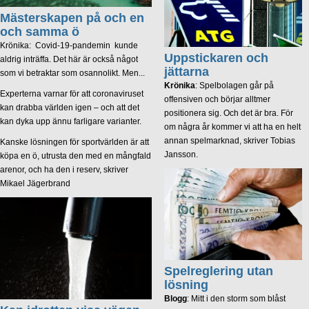
Mästerskapen på och en
och samma ö
Krönika: Covid-19-pandemin kunde
Uppstickaren och
aldrig inträffa. Det här är också något
jättarna
som vi betraktar som osannolikt. Men...
Krönika
: Spelbolagen går på
Experterna varnar för att coronaviruset
offensiven och börjar alltmer
kan drabba världen igen – och att det
positionera sig. Och det är bra. För
kan dyka upp ännu farligare varianter.
om några år kommer vi att ha en helt
annan spelmarknad, skriver Tobias
Kanske lösningen för sportvärlden är att
Jansson.
köpa en ö, utrusta den med en mångfald
arenor, och ha den i reserv, skriver
Mikael Jägerbrand
Spelreglering utan
lösning
Blogg
: Mitt i den storm som blåst