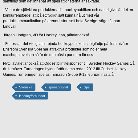
samtidigt som det innebär att spelrättigheterna är säkrade.
- Vi har de självklara produkterna för hockeypubliken och naturligtvis är det en
konkurrensfördel att på ett tydligt sätt kunna nå ut med vår
produktkommunikation på arenor i stort sett hela Sverige, säger Johan
Lindvall.
Jörgen Lindgren, VD för Hockeyligan, påtalar också:
- För oss är det viktigt att erbjuda hockeypubliken spelglädje på flera nivåer.
Eftersom Svenska Spel har attraktiva produkter som höjer hela
matchupplevelsen så är de den bästa partnern för oss.
Nytt i avtalet är också att Oddset blir titelsponsor till Sweden Hockey Games två
år framöver. Turneringen byter därför namn redan 2012 till Oddset Hockey
Games. Turneringen spelas i Ericsson Globe 9-12 februari nästa år.
Svenska
sponsoravtal
Spel
Hockeyförbundet