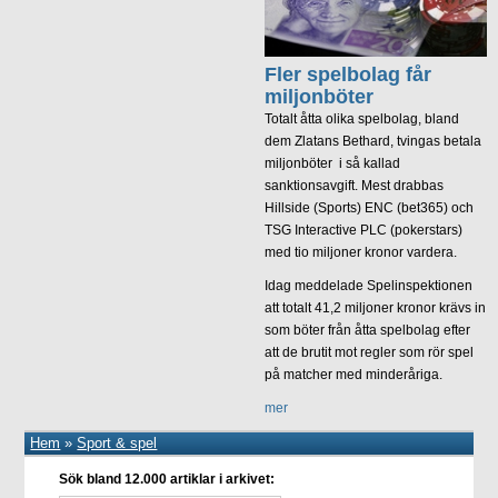
Fler spelbolag får
miljonböter
Totalt åtta olika spelbolag, bland
dem Zlatans Bethard, tvingas betala
miljonböter i så kallad
sanktionsavgift. Mest drabbas
Hillside (Sports) ENC (bet365) och
TSG Interactive PLC (pokerstars)
med tio miljoner kronor vardera.
Idag meddelade Spelinspektionen
att totalt 41,2 miljoner kronor krävs in
som böter från åtta spelbolag efter
att de brutit mot regler som rör spel
på matcher med minderåriga.
mer
Hem
»
Sport & spel
Sök bland 12.000 artiklar i arkivet: