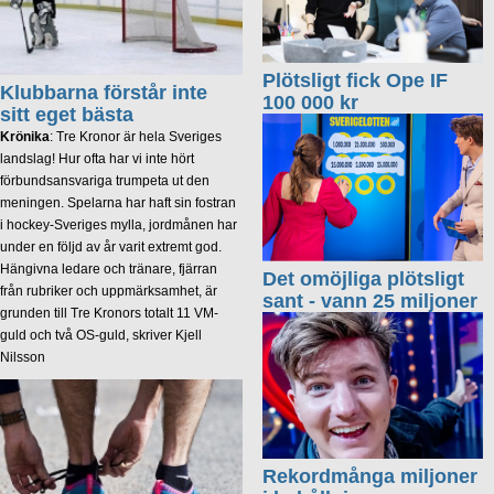
Plötsligt fick Ope IF
Klubbarna förstår inte
100 000 kr
sitt eget bästa
Krönika
: Tre Kronor är hela Sveriges
landslag! Hur ofta har vi inte hört
förbundsansvariga trumpeta ut den
meningen. Spelarna har haft sin fostran
i hockey-Sveriges mylla, jordmånen har
under en följd av år varit extremt god.
Hängivna ledare och tränare, fjärran
Det omöjliga plötsligt
från rubriker och uppmärksamhet, är
sant - vann 25 miljoner
grunden till Tre Kronors totalt 11 VM-
guld och två OS-guld, skriver Kjell
Nilsson
Rekordmånga miljoner