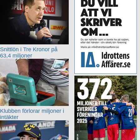
Snittlön i Tre Kronor på
63,4 miljoner
Klubben förlorar miljoner i
intäkter