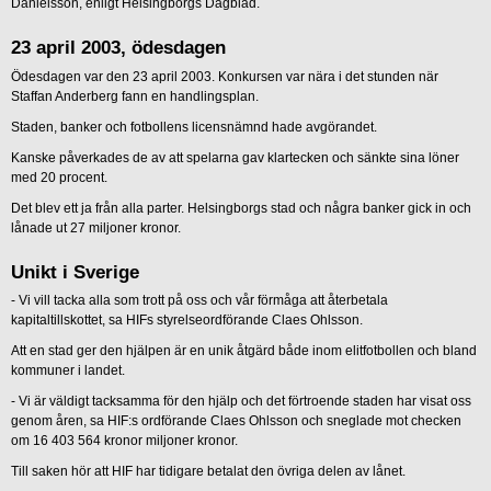
Danielsson, enligt Helsingborgs Dagblad.
23 april 2003, ödesdagen
Ödesdagen var den 23 april 2003. Konkursen var nära i det stunden när
Staffan Anderberg fann en handlingsplan.
Staden, banker och fotbollens licensnämnd hade avgörandet.
Kanske påverkades de av att spelarna gav klartecken och sänkte sina löner
med 20 procent.
Det blev ett ja från alla parter. Helsingborgs stad och några banker gick in och
lånade ut 27 miljoner kronor.
Unikt i Sverige
- Vi vill tacka alla som trott på oss och vår förmåga att återbetala
kapitaltillskottet, sa HIFs styrelseordförande Claes Ohlsson.
Att en stad ger den hjälpen är en unik åtgärd både inom elitfotbollen och bland
kommuner i landet.
- Vi är väldigt tacksamma för den hjälp och det förtroende staden har visat oss
genom åren, sa HIF:s ordförande Claes Ohlsson och sneglade mot checken
om 16 403 564 kronor miljoner kronor.
Till saken hör att HIF har tidigare betalat den övriga delen av lånet.