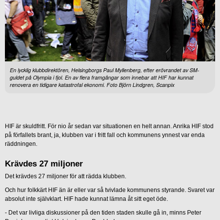
En lycklig klubbdirektören, Helsingborgs Paul Myllenberg, efter erövrandet av SM-
guldet på Olympia i fjol. En av flera framgångar som innebar att HIF har kunnat
renovera en tidigare katastrofal ekonomi. Foto Björn Lindgren, Scanpix
HIF är skuldfritt. För nio år sedan var situationen en helt annan. Anrika HIF stod
på förfallets brant, ja, klubben var i fritt fall och kommunens ynnest var enda
räddningen.
Krävdes 27 miljoner
Det krävdes 27 miljoner för att rädda klubben.
Och hur folkkärt HIF än är eller var så tvivlade kommunens styrande. Svaret var
absolut inte självklart. HIF hade kunnat lämna åt sitt eget öde.
- Det var livliga diskussioner på den tiden staden skulle gå in, minns Peter