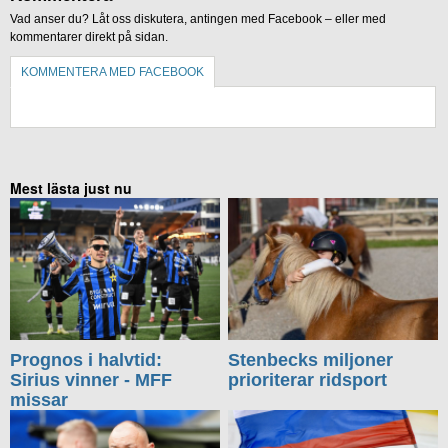
Vad anser du? Låt oss diskutera, antingen med Facebook – eller med
kommentarer direkt på sidan.
KOMMENTERA MED FACEBOOK
KOMMENTERA UTAN FACEBOOK
Mest lästa just nu
Prognos i halvtid:
Stenbecks miljoner
Sirius vinner - MFF
prioriterar ridsport
missar