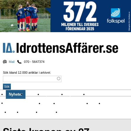
Mail
070 - 5647374
Sök bland 12.000 artiklar i arkivet:
Nyheter
Krönikor
Sport & spel
Nyhetsbrev
Arkiv
Om Idrottens Affärer
Affärer
I spåren av Corona
Arena
Event
Namn
Sponsring
TV-nyheter
Idrott & Turism