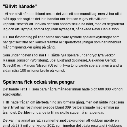
"Blivit hånade"
- Vi har blivit hånade ibland om att det varit ett kommunalt lag, men vi har alltid
stått upp och sagt att det inte handlar om det utan vi gav ett ovillkorat
kapitaltillskott för att undvika det som annars skulle ha hänt, med ett degraderat
lag och ett Olympia, som vi ägt, utan hyresgäst, påpekade Peter Danielsson.
HIF har fått ordning på finanserna tack vare lyckade spelarrekryteringar som
har gett sex titlar och kanske framför allt spelarförsäljningar som har inneburit
mångmiljonintäkter gång på gång.
Som under hösten i fjol när HIF sålde fyra spelare under drygt fyra veckor.
Rasmus Jönsson (Wolfsburg), Joel Ekstrand (Udinese), Alexander Gerndt
(Utrecht) och Marcus Nilsson (Utrecht). Fyra tongivande spelare, men å andra
sidan nära 100 miljoner brutto på kontot.
Spelarna fick också sina pengar
Det hände i ett HIF som bara några månader innan hade blott 600 000 kronor i
eget kapital.
I HIF hade frågan om återbetalning sin formella gång, men det rådde inget som
helst tvivel när röstningen skedde bland 309 röstberättigade medlemmar på
årsmötet. Det blev rungande ja till nu skulle staden få sina pengar.
Det var inte annat än rätt, i synnerhet mot bakgrunden att klubben gjorde en
vinst på 28,8 miljoner kronor 2011 som innebar det bästa resultatet i klubbens