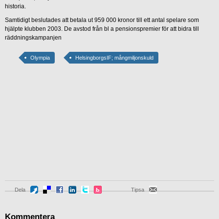
historia.
Samtidigt beslutades att betala ut 959 000 kronor till ett antal spelare som
hjälpte klubben 2003. De avstod från bl a pensionspremier för att bidra till
räddningskampanjen
Olympia
HelsingborgsIF; mångmiljonskuld
Dela
Tipsa
Kommentera