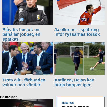
Blåvitts beslut: en
Ja eller nej - splittring
behåller jobbet, en
inför ryssarnas försök
sparkas
Trots allt - förbunden
Äntligen, Dejan kan
vaknar och vänder
börja hoppas igen
Relaterade