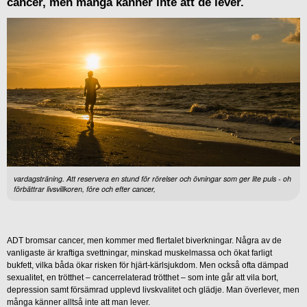
cancer, men många känner inte att de lever.
vardagsträning. Att reservera en stund för rörelser och övningar som ger lite puls - oh
förbättrar livsvillkoren, före och efter cancer,
ADT bromsar cancer, men kommer med flertalet biverkningar. Några av de
vanligaste är kraftiga svettningar, minskad muskelmassa och ökat farligt
bukfett, vilka båda ökar risken för hjärt-kärlsjukdom. Men också ofta dämpad
sexualitet, en trötthet – cancerrelaterad trötthet – som inte går att vila bort,
depression samt försämrad upplevd livskvalitet och glädje. Man överlever, men
många känner alltså inte att man lever.