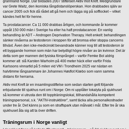
grannland Norge. Där bildades 2007 stiftelsen Aktiv mot Kreft. Medgrundare
var Grete Waitz, den ikoniska långdistanslöperskan. Hon drabbades själv av
cancer 2005 och fick då rådet att gå hem och lägga sig på sofflocket – vilket
kändes helt fel för henne.
Ta prostatacancer. Ca 11 000 drabbas årligen, och kommande år kommer
uppåt 150 000 män i Sverige ha eller ha haft prostatacancer. En vanlig
behandling är ADT – Androgen Deprivation Therapy. Helt enkelt: behandlingen
sänker nivåerna av testosteron i kroppen för att bromsa eller stoppa cancerns
tillväxt. Även den icke-medicinskt bevandrade känner nog till att testosteron är
ett byggande hormon som män har betydligt högre nivåer av än kvinnor. Det är
detta som ger mannen det fysiska försprånget – varför Femke Bol aldrig
kommer att slå Karsten Warholm på 400 meter häck eller varför Frida
Karlssons vinnartid på 5 milen vid VM i Trondheim 2025 var nästan en
halvtimme långsammare än Johannes Høsflot Klæbo som vann samma
distans för herrarna.
Aktiv mot Kreft är en insamlingsstiftelse som sedan starten gett följande
erbjudande till sjukhus runt om i Norge: Om ni upplåter lokalyta på sjukhuset
så kommer vi utrusta den till toppträningslokal, tillhandahålla kompetent
träningspersonal, s.k. ”AKTIV-instruktörer”, samt täcka alla personalkostnader
under tre år. Det känns ju som en straffspark utan målvakt i mål. Efter tre år ska
sjukhuset åta sig att ta över driften.
Träningsrum i Norge vanligt