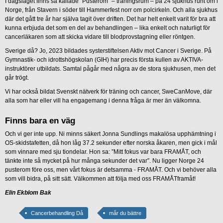
I dagsläget finns så kallade "Pusterom" – träningsrum – på 24 sjukhus runt om i
Norge, från Stavern i söder till Hammerfest norr om polcirkeln. Och alla sjukhus
där det gått tre år har själva tagit över driften. Det har helt enkelt varit för bra att
kunna erbjuda det som en del av behandlingen – lika enkelt och naturligt för
cancerläkaren som att skicka vidare till blodprovstagning eller röntgen.
Sverige då? Jo, 2023 bildades systerstiftelsen Aktiv mot Cancer i Sverige. På
Gymnastik- och idrottshögskolan (GIH) har precis första kullen av AKTIVA-
instruktörer utbildats. Samtal pågår med några av de stora sjukhusen, men det
går trögt.
Vi har också bildat Svenskt nätverk för träning och cancer, SweCanMove, där
alla som har eller vill ha engagemang i denna fråga är mer än välkomna.
Finns bara en väg
Och vi ger inte upp. Ni minns säkert Jonna Sundlings makalösa upphämtning i
OS-skidstafetten, då hon låg 37.2 sekunder efter norska åkaren, men gick i mål
som vinnare med sju tiondelar. Hon sa: ”Mitt fokus var bara FRAMÅT, och
tänkte inte så mycket på hur många sekunder det var”. Nu ligger Norge 24
pusterom före oss, men vårt fokus är detsamma - FRAMÅT. Och vi behöver alla
som vill bidra, på sitt sätt. Välkommen att följa med oss FRAMÅTframåt!
Elin Ekblom Bak
Cancerbehandling Då
mår du bättre