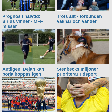
Prognos i halvtid:
Trots allt - förbunden
Sirius vinner - MFF
vaknar och vänder
missar
Äntligen, Dejan kan
Stenbecks miljoner
börja hoppas igen
prioriterar ridsport