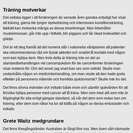
Träning motverkar
Det oetiska ligger i att forskningen de senaste åren ganska entydigt har visat
att träning, gärna lite tyngre styrketräning och intensivare konditionsträning,
faktiskt kan motverka många av dessa biverkningar. Man bibehåller
muskelmassan, går inte upp i fettvikt, blir piggare och får ökad livskvalitet och
glädje.
Det är ett steg framåt att det numera står i nationella vårdplanen att patienter
ska rekommenderas råd om fysisk aktivitet och snabbt få kontakt med någon
som kan hjälpa dem. Men trots detta är träning inte en del av
standardbehandlingen vid cancersjukdom för de cancerformer forskningen
visar evidens för. Och det anser jag snart kan ses som oetiskt. Skulle man
undanhålla någon en medicinbehandling, om man visste att den hade goda
effekter på personens mående och framtida sjukdomsrisk? Skulle inte tro det.
Det finns drivna individer och initiativ både inom och utanför sjukvården för att
försöka hjälpa personer med cancer att få träna. Men som med allt som inte är
tillgängligt för alla enligt gängse standard, så når det dem som redan kan om
träning, eller dem som råkar ha tur att träffa på någon av dessa entusiaster och
initiativ.
Grete Waitz medgrundare
Det finns föregångsländer. Australien är långt före oss. Men även vårt närmaste