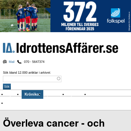
Mail
070 - 5647374
Sök bland 12.000 artiklar i arkivet:
Nyheter
Krönikor
Sport & spel
Nyhetsbrev
Arkiv
Om Idrottens Affärer
Överleva cancer - och