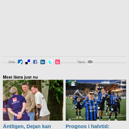
Dela
Tipsa
Mest lästa just nu
Äntligen, Dejan kan
Prognos i halvtid: