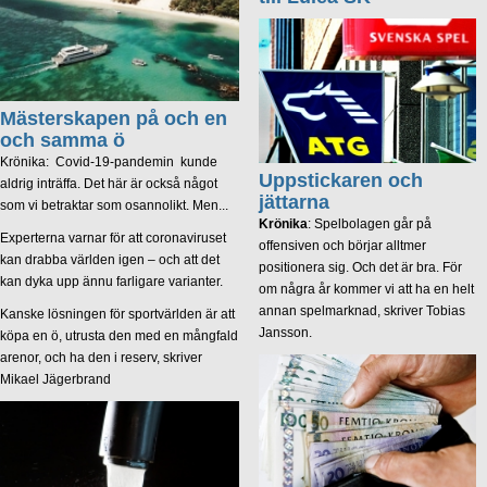
Mästerskapen på och en
och samma ö
Krönika: Covid-19-pandemin kunde
Uppstickaren och
aldrig inträffa. Det här är också något
jättarna
som vi betraktar som osannolikt. Men...
Krönika
: Spelbolagen går på
Experterna varnar för att coronaviruset
offensiven och börjar alltmer
kan drabba världen igen – och att det
positionera sig. Och det är bra. För
kan dyka upp ännu farligare varianter.
om några år kommer vi att ha en helt
annan spelmarknad, skriver Tobias
Kanske lösningen för sportvärlden är att
Jansson.
köpa en ö, utrusta den med en mångfald
arenor, och ha den i reserv, skriver
Mikael Jägerbrand