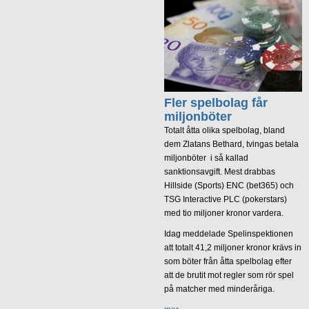
Fler spelbolag får
miljonböter
Totalt åtta olika spelbolag, bland
dem Zlatans Bethard, tvingas betala
miljonböter i så kallad
sanktionsavgift. Mest drabbas
Hillside (Sports) ENC (bet365) och
TSG Interactive PLC (pokerstars)
med tio miljoner kronor vardera.
Idag meddelade Spelinspektionen
att totalt 41,2 miljoner kronor krävs in
som böter från åtta spelbolag efter
att de brutit mot regler som rör spel
på matcher med minderåriga.