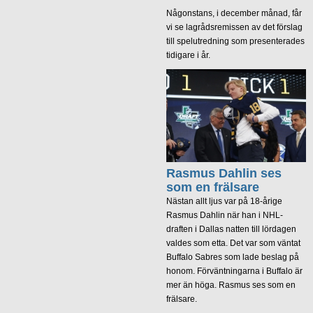
Någonstans, i december månad, får
vi se lagrådsremissen av det förslag
till spelutredning som presenterades
tidigare i år.
Rasmus Dahlin ses
som en frälsare
Nästan allt ljus var på 18-årige
Rasmus Dahlin när han i NHL-
draften i Dallas natten till lördagen
valdes som etta. Det var som väntat
Buffalo Sabres som lade beslag på
honom. Förväntningarna i Buffalo är
mer än höga. Rasmus ses som en
frälsare.