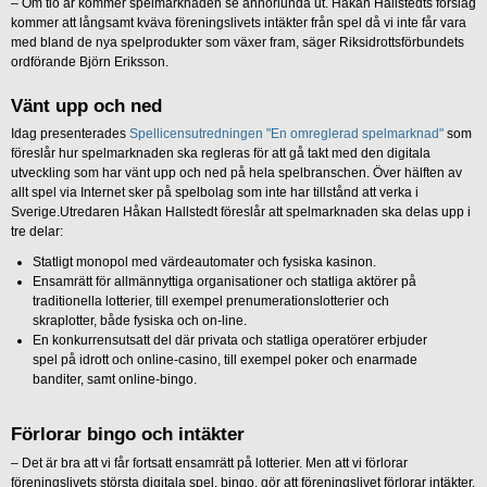
– Om tio år kommer spelmarknaden se annorlunda ut. Håkan Hallstedts förslag
kommer att långsamt kväva föreningslivets intäkter från spel då vi inte får vara
med bland de nya spelprodukter som växer fram, säger Riksidrottsförbundets
ordförande Björn Eriksson.
Vänt upp och ned
Idag presenterades
Spellicensutredningen "En omreglerad spelmarknad"
som
föreslår hur spelmarknaden ska regleras för att gå takt med den digitala
utveckling som har vänt upp och ned på hela spelbranschen. Över hälften av
allt spel via Internet sker på spelbolag som inte har tillstånd att verka i
Sverige.Utredaren Håkan Hallstedt föreslår att spelmarknaden ska delas upp i
tre delar:
Statligt monopol med värdeautomater och fysiska kasinon.
Ensamrätt för allmännyttiga organisationer och statliga aktörer på
traditionella lotterier, till exempel prenumerationslotterier och
skraplotter, både fysiska och on-line.
En konkurrensutsatt del där privata och statliga operatörer erbjuder
spel på idrott och online-casino, till exempel poker och enarmade
banditer, samt online-bingo.
Förlorar bingo och intäkter
– Det är bra att vi får fortsatt ensamrätt på lotterier. Men att vi förlorar
föreningslivets största digitala spel, bingo, gör att föreningslivet förlorar intäkter,