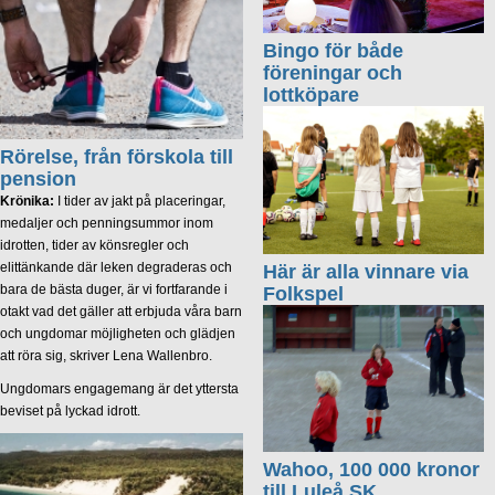
Bingo för både
föreningar och
lottköpare
Rörelse, från förskola till
pension
Krönika:
I tider av jakt på placeringar,
medaljer och penningsummor inom
idrotten, tider av könsregler och
elittänkande där leken degraderas och
Här är alla vinnare via
bara de bästa duger, är vi fortfarande i
Folkspel
otakt vad det gäller att erbjuda våra barn
och ungdomar möjligheten och glädjen
att röra sig, skriver Lena Wallenbro.
Ungdomars engagemang är det yttersta
beviset på lyckad idrott.
Wahoo, 100 000 kronor
till Luleå SK